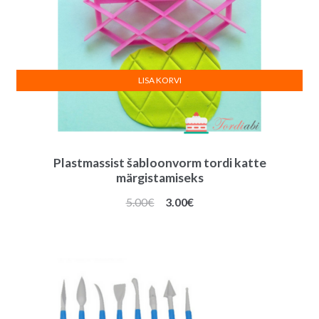
LISA KORVI
Plastmassist šabloonvorm tordi katte
märgistamiseks
Algne
Praegune
5.00
€
3.00
€
hind
hind
oli:
on:
5.00€.
3.00€.