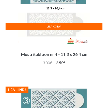
LISA KORVI
Mustrišabloon nr 4 – 11,3 x 26,4 cm
Algne
Praegune
3.00
€
2.50
€
hind
hind
oli:
on:
3.00€.
2.50€.
HEA HIND!