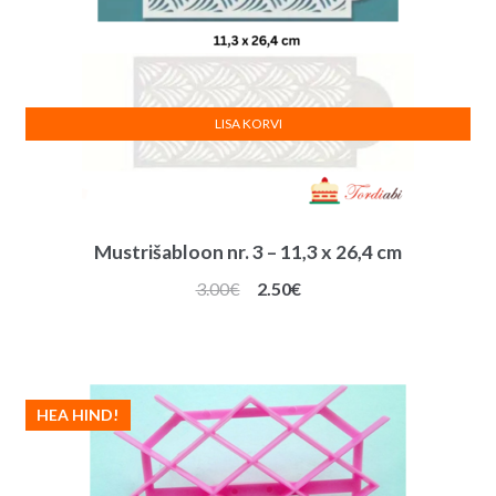
LISA KORVI
Mustrišabloon nr. 3 – 11,3 x 26,4 cm
Algne
Praegune
3.00
€
2.50
€
hind
hind
oli:
on:
3.00€.
2.50€.
HEA HIND!