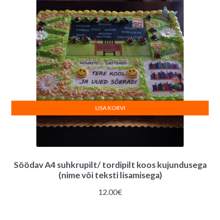
LISA KORVI
Söödav A4 suhkrupilt/ tordipilt koos kujundusega
(nime või teksti lisamisega)
12.00
€