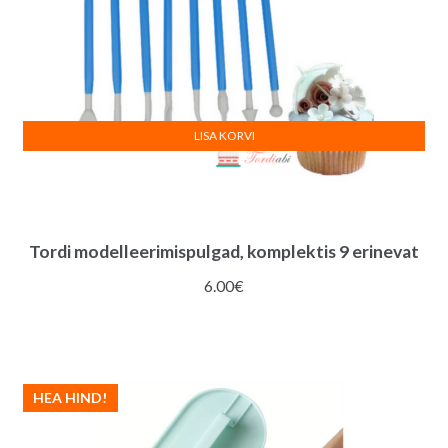
LISA KORVI
Tordi modelleerimispulgad, komplektis 9 erinevat
6.00
€
HEA HIND!