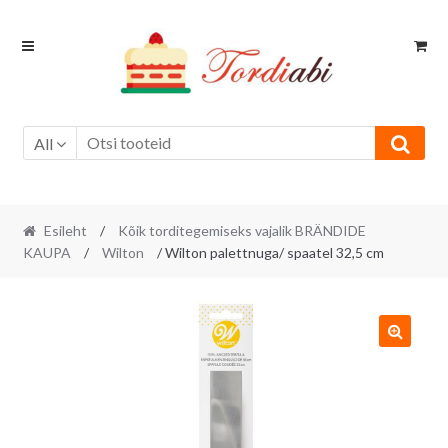
Skip
Skip
to
to
navigation
content
All
Esileht
/
Kõik torditegemiseks vajalik BRÄNDIDE
KAUPA
/
Wilton
/ Wilton palettnuga/ spaatel 32,5 cm