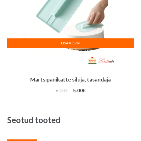
LISA KORVI
Martsipanikatte siluja, tasandaja
Algne
Praegune
6.00
€
5.00
€
hind
hind
oli:
on:
6.00€.
5.00€.
Seotud tooted