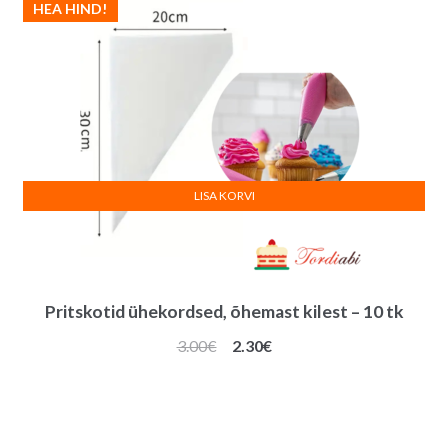
HEA HIND!
LISA KORVI
Pritskotid ühekordsed, õhemast kilest – 10 tk
Algne
Praegune
3.00
€
2.30
€
hind
hind
oli:
on:
3.00€.
2.30€.