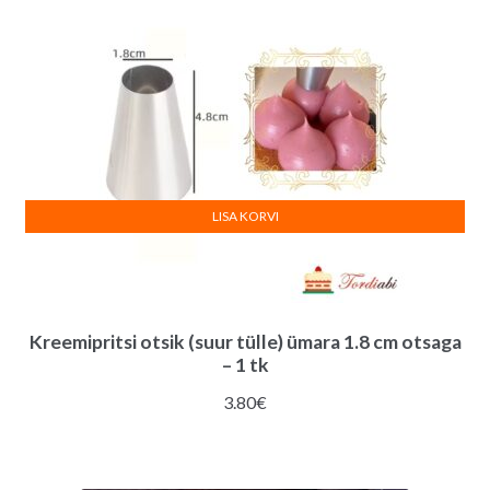
LISA KORVI
Kreemipritsi otsik (suur tülle) ümara 1.8 cm otsaga
– 1 tk
3.80
€