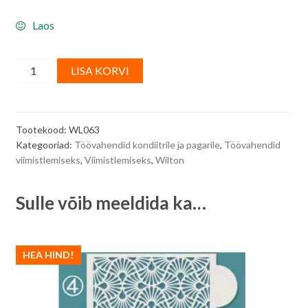
Laos
Wilton
A
LISA KORVI
palettnuga/
l
spaatel
t
32,5
e
Tootekood:
WL063
cm
r
Kategooriad:
Töövahendid kondiitrile ja pagarile
,
Töövahendid
quantity
n
viimistlemiseks
,
Viimistlemiseks
,
Wilton
a
t
Sulle võib meeldida ka…
i
v
e
HEA HIND!
: