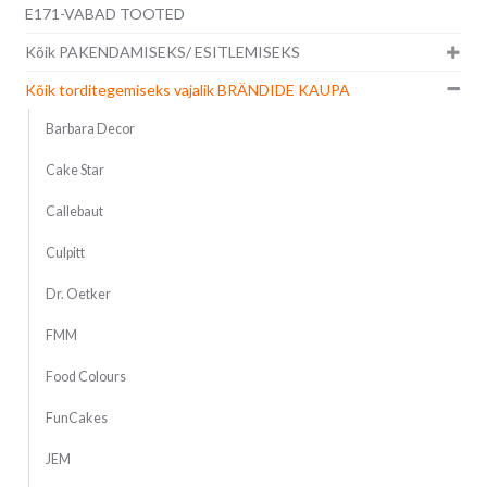
E171-VABAD TOOTED
Kõik PAKENDAMISEKS/ ESITLEMISEKS
Kõik torditegemiseks vajalik BRÄNDIDE KAUPA
Barbara Decor
Cake Star
Callebaut
Culpitt
Dr. Oetker
FMM
Food Colours
FunCakes
JEM