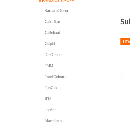
BRÄNDIDE KAUPA
Barbara Decor
Su
Cake Star
Callebaut
HEA
Culpitt
Dr. Oetker
FMM
Food Colours
FunCakes
JEM
LorAnn
Martellato