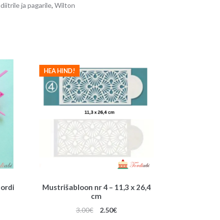
n
itrile ja pagarile
,
Wilton
a
t
i
v
e
HEA HIND!
:
ordi
Mustrišabloon nr 4 – 11,3 x 26,4
cm
une
Algne
Praegune
3.00
€
2.50
€