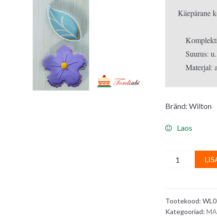
oli:
on:
Käepärane ko
6.00€.
5.5
    Komplekti
    Suurus: u.
Bränd: Wilton
Laos
WILTON
LIS
lõikurite
komplekt
-
Tootekood:
WL0
nimeplaat,
Kategooriad:
MA
lilleõis,