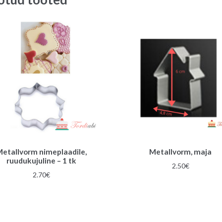
etallvorm nimeplaadile,
Metallvorm, maja
ruudukujuline – 1 tk
2.50
€
2.70
€