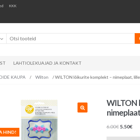
ed
KKK
AST
LAHTIOLEKUAJAD JA KONTAKT
ÄNDIDE KAUPA
/
Wilton
/ WILTON lõikurite komplekt – nimeplaat, lilleõ
WILTON lõ
nimeplaat, 
Algne
Pr
6.00
€
5.50
€
A HIND!
hind
hin