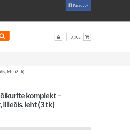
Facebook
0.00€
is, leht (3 tk)
ikurite komplekt –
lilleõis, leht (3 tk)
aegune
d