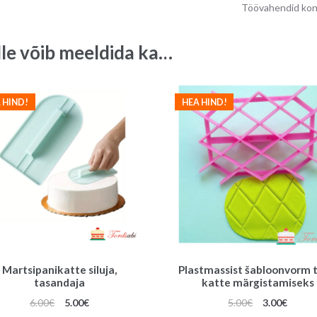
Töövahendid kondi
leht
(3
lle võib meeldida ka…
tk)
quantity
 HIND!
HEA HIND!
Martsipanikatte siluja,
Plastmassist šabloonvorm t
tasandaja
katte märgistamiseks
Algne
Praegune
Algne
Praeg
6.00
€
5.00
€
5.00
€
3.00
€