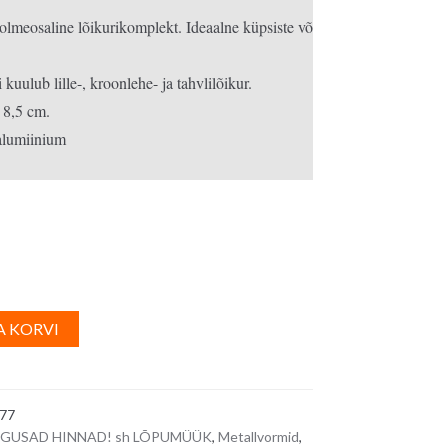
lmeosaline lõikurikomplekt. Ideaalne küpsiste või fondantkaunistuste l
0€.
 kuulub lille-, kroonlehe- ja tahvlilõikur.

 8,5 cm.

A
A KORVI
l
t
e
77
r
GUSAD HINNAD! sh LÕPUMÜÜK
,
Metallvormid
,