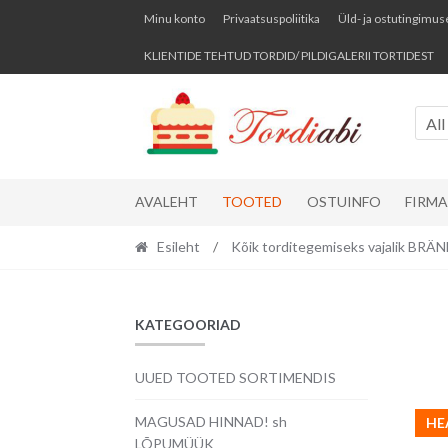
Skip
Skip
Minu konto
Privaatsuspoliitika
Üld- ja ostutingimus
to
to
KLIENTIDE TEHTUD TORDID/ PILDIGALERII TORTIDEST
navigation
content
All
AVALEHT
TOOTED
OSTUINFO
FIRM
Esileht
/
Kõik torditegemiseks vajalik BR
KATEGOORIAD
UUED TOOTED SORTIMENDIS
MAGUSAD HINNAD! sh
HE
LÕPUMÜÜK