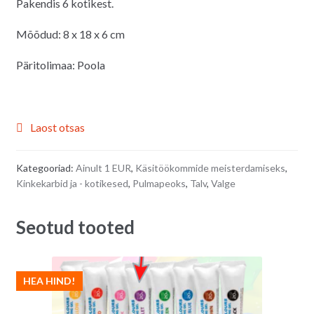
Pakendis 6 kotikest.
Mõõdud: 8 x 18 x 6 cm
Päritolimaa: Poola
Laost otsas
Kategooriad:
Ainult 1 EUR
,
Käsitöökommide meisterdamiseks
,
Kinkekarbid ja - kotikesed
,
Pulmapeoks
,
Talv
,
Valge
Seotud tooted
HEA HIND!