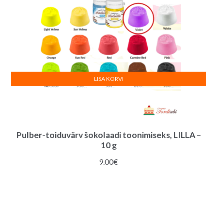
LISA KORVI
Pulber-toiduvärv šokolaadi toonimiseks, LILLA –
10 g
9.00
€