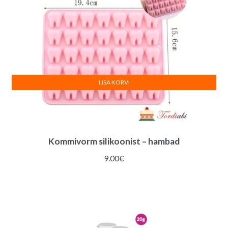
LISA KORVI
Kommivorm silikoonist – hambad
9.00
€