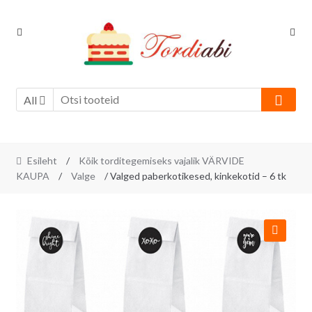
Skip
Skip
to
to
navigation
content
All
Esileht
/
Kõik torditegemiseks vajalik VÄRVIDE
KAUPA
/
Valge
/ Valged paberkotikesed, kinkekotid – 6 tk