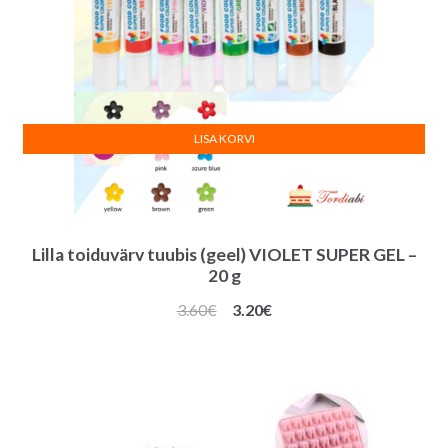
LISA KORVI
Lilla toiduvärv tuubis (geel) VIOLET SUPER GEL –
20 g
Algne
Praegune
3.60
€
3.20
€
hind
hind
oli:
on:
3.60€.
3.20€.