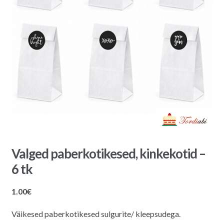
Valged paberkotikesed, kinkekotid –
6 tk
1.00
€
Väikesed paberkotikesed sulgurite/ kleepsudega.