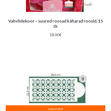
Vahvlidekoor – suured roosad käharad roosid, 15
tk
18.00
€
LISA KORVI