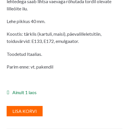
lehtedega saab lihtsa vaevaga rõhutada tordil olevate
lilleõite ilu.
Lehe pikkus 40 mm.
Koostis: tärklis (kartuli, maisi), päevalilleletsitiin,
toiduvärvid: E133, E172, emulgaator.
Toodetud Itaalias.
Parim enne: vt. pakendil
Ainult 1 laos
A
LISA KORVI
l
t