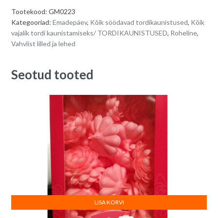
e
Tootekood:
GM0223
r
Kategooriad:
Emadepäev
,
Kõik söödavad tordikaunistused
,
Kõik
n
vajalik tordi kaunistamiseks/ TORDIKAUNISTUSED
,
Roheline
,
a
Vahvlist lilled ja lehed
t
i
Seotud tooted
v
e
:
LISA KORVI