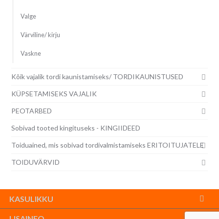
Valge
Värviline/ kirju
Vaskne
Kõik vajalik tordi kaunistamiseks/ TORDIKAUNISTUSED
KÜPSETAMISEKS VAJALIK
PEOTARBED
Sobivad tooted kingituseks - KINGIIDEED
Toiduained, mis sobivad tordivalmistamiseks ERITOITUJATELE
TOIDUVÄRVID
KASULIKKU
LISAINFO