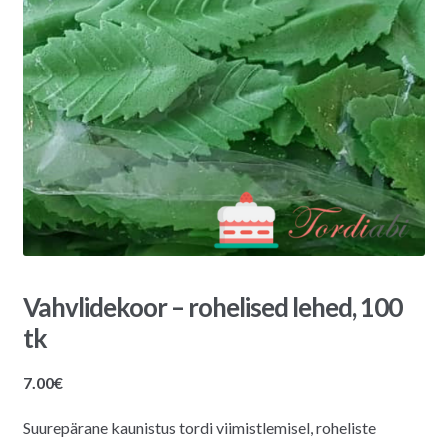
Vahvlidekoor – rohelised lehed, 100
tk
7.00
€
Suurepärane kaunistus tordi viimistlemisel, roheliste