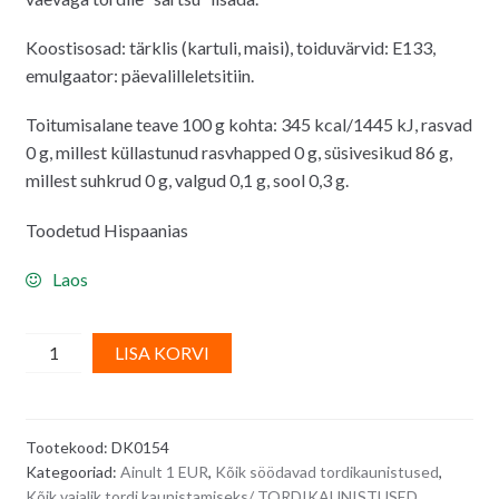
Koostisosad: tärklis (kartuli, maisi), toiduvärvid: E133,
emulgaator: päevalilleletsitiin.
Toitumisalane teave 100 g kohta: 345 kcal/1445 kJ, rasvad
0 g, millest küllastunud rasvhapped 0 g, süsivesikud 86 g,
millest suhkrud 0 g, valgud 0,1 g, sool 0,3 g.
Toodetud Hispaanias
Laos
Vahvlidekoor
A
LISA KORVI
-
l
õhupallid
t
quantity
e
Tootekood:
DK0154
r
Kategooriad:
Ainult 1 EUR
,
Kõik söödavad tordikaunistused
,
n
Kõik vajalik tordi kaunistamiseks/ TORDIKAUNISTUSED
,