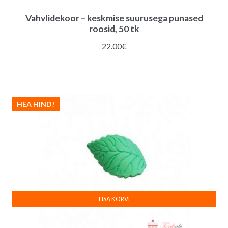
Vahvlidekoor – keskmise suurusega punased
roosid, 50 tk
22.00
€
HEA HIND!
LISA KORVI