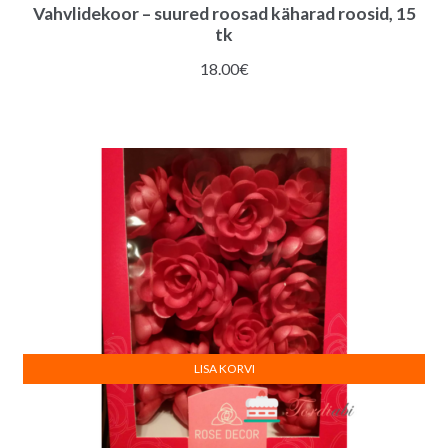
Vahvlidekoor – suured roosad käharad roosid, 15
tk
18.00
€
LISA KORVI