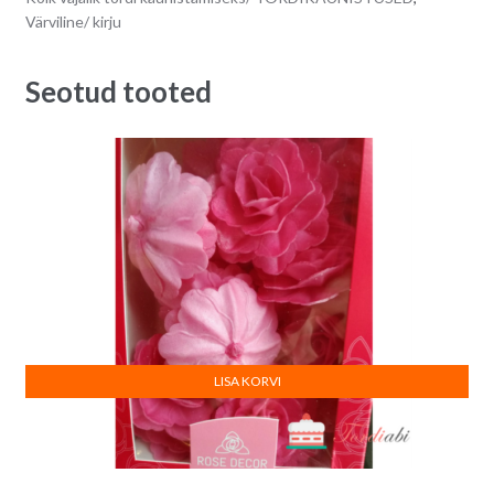
a
Värviline/ kirju
t
i
Seotud tooted
v
e
:
LISA KORVI