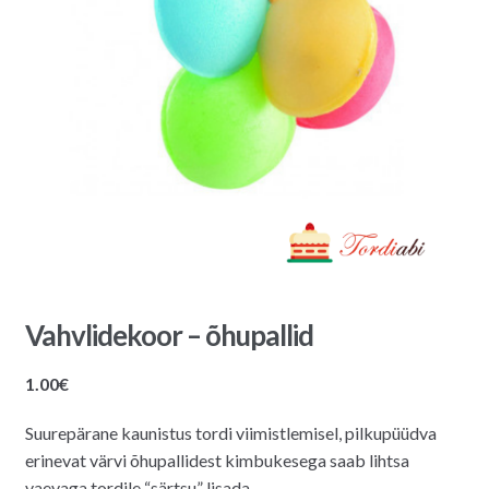
Vahvlidekoor – õhupallid
1.00
€
Suurepärane kaunistus tordi viimistlemisel, pilkupüüdva
erinevat värvi õhupallidest kimbukesega saab lihtsa
vaevaga tordile “särtsu” lisada.