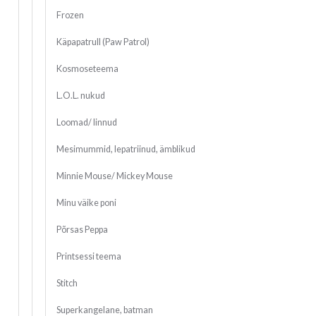
Frozen
Käpapatrull (Paw Patrol)
Kosmoseteema
L.O.L. nukud
Loomad/ linnud
Mesimummid, lepatriinud, ämblikud
Minnie Mouse/ Mickey Mouse
Minu väike poni
Põrsas Peppa
Printsessi teema
Stitch
Superkangelane, batman