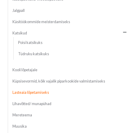
Jalgpall
Käsitöökommide meisterdamiseks
Katsikud
Poisi katsikuks
Tüdruku katsikuks
Kooli lõpetajale
Küpsisevormid, kõik vajalik piparkookide valmistamiseks
Lasteaia lõpetamiseks
Lihavõtted/ munapühad
Mereteema
Muusika