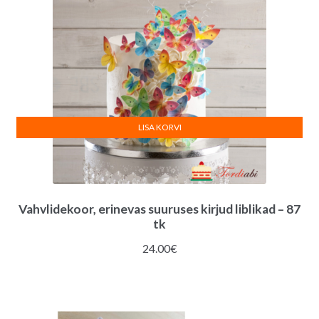
LISA KORVI
Vahvlidekoor, erinevas suuruses kirjud liblikad – 87
tk
24.00
€