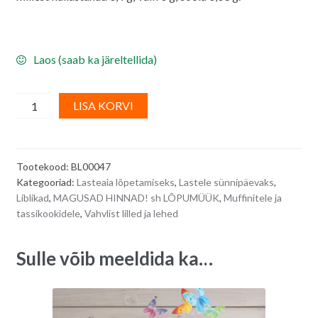
Laos (saab ka järeltellida)
Vahvlidekoor,
A
LISA KORVI
erinevas
l
suuruses
t
kirjud
e
Tootekood:
BL00047
liblikad
r
Kategooriad:
Lasteaia lõpetamiseks
,
Lastele sünnipäevaks
,
-
n
Liblikad
,
MAGUSAD HINNAD! sh LÕPUMÜÜK
,
Muffinitele ja
7
a
tassikookidele
,
Vahvlist lilled ja lehed
tk
t
quantity
i
Sulle võib meeldida ka…
v
e
: