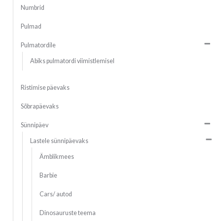
Numbrid
Pulmad
Pulmatordile
Abiks pulmatordi viimistlemisel
Ristimise päevaks
Sõbrapäevaks
Sünnipäev
Lastele sünnipäevaks
Ämblikmees
Barbie
Cars/ autod
Dinosauruste teema