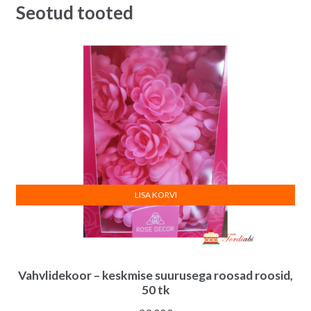
Seotud tooted
LISA KORVI
Vahvlidekoor – keskmise suurusega roosad roosid,
50 tk