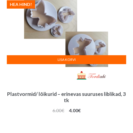
HEA HIND!
LISA KORVI
Plastvormid/ lõikurid – erinevas suuruses liblikad, 3
tk
Algne
Praegune
6.00
€
4.00
€
hind
hind
oli:
on:
6.00€.
4.00€.