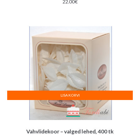
22.00
€
LISA KORVI
Vahvlidekoor – valged lehed, 400 tk