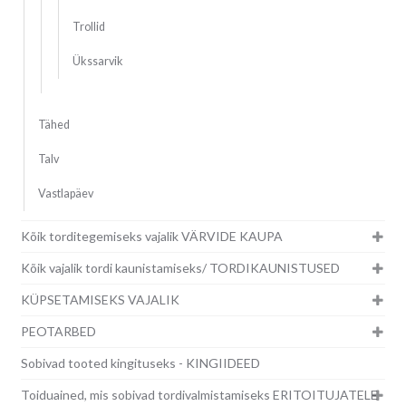
Trollid
Ükssarvik
Tähed
Talv
Vastlapäev
Kõik torditegemiseks vajalik VÄRVIDE KAUPA
Kõik vajalik tordi kaunistamiseks/ TORDIKAUNISTUSED
KÜPSETAMISEKS VAJALIK
PEOTARBED
Sobivad tooted kingituseks - KINGIIDEED
Toiduained, mis sobivad tordivalmistamiseks ERITOITUJATELE