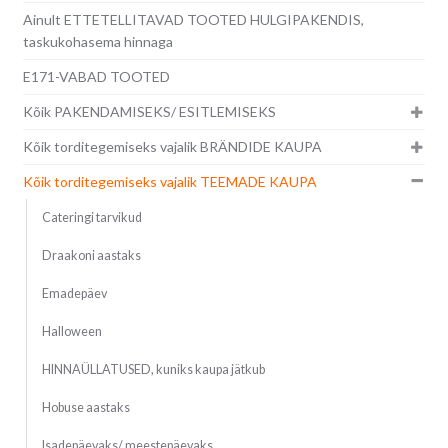
Ainult ETTETELLITAVAD TOOTED HULGIPAKENDIS,
taskukohasema hinnaga
E171-VABAD TOOTED
Kõik PAKENDAMISEKS/ ESITLEMISEKS
Kõik torditegemiseks vajalik BRÄNDIDE KAUPA
Kõik torditegemiseks vajalik TEEMADE KAUPA
Cateringi tarvikud
Draakoni aastaks
Emadepäev
Halloween
HINNAÜLLATUSED, kuniks kaupa jätkub
Hobuse aastaks
Isadepäevaks/ meestepäevaks