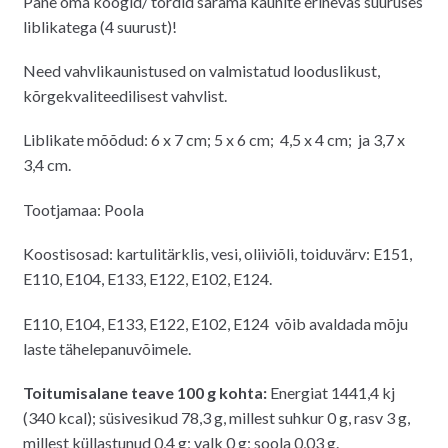
Pane oma koogid/ tordid särama kaunite erinevas suuruses
oli:
on:
liblikatega (4 suurust)!
3.50€.
2.80€.
Need vahvlikaunistused on valmistatud looduslikust,
kõrgekvaliteedilisest vahvlist.
Liblikate mõõdud: 6 x 7 cm; 5 x 6 cm; 4,5 x 4 cm; ja 3,7 x
3,4 cm.
Tootjamaa: Poola
Koostisosad: kartulitärklis, vesi, oliiviõli, toiduvärv: E151,
E110, E104, E133, E122, E102, E124.
E110, E104, E133, E122, E102, E124
võib avaldada mõju
laste tähelepanuvõimele.
Toitumisalane teave 100 g kohta:
Energiat 1441,4 kj
(340 kcal); süsivesikud 78,3 g, millest suhkur 0 g, rasv 3 g,
millest küllastunud 0,4 g; valk 0 g; soola 0,03 g.