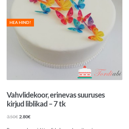
HEA HIND!
Vahvlidekoor, erinevas suuruses
kirjud liblikad – 7 tk
Algne
Praegune
3.50
€
2.80
€
hind
hind