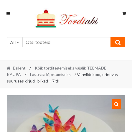
Skip
Skip
to
to
navigation
content
All
Esileht
/
Kõik torditegemiseks vajalik TEEMADE
KAUPA
/
Lasteaia lõpetamiseks
/ Vahvlidekoor, erinevas
suuruses kirjud liblikad – 7 tk