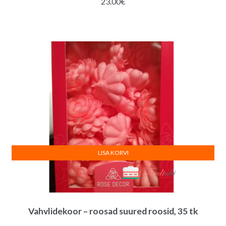
23.00
€
LISA KORVI
Vahvlidekoor – roosad suured roosid, 35 tk