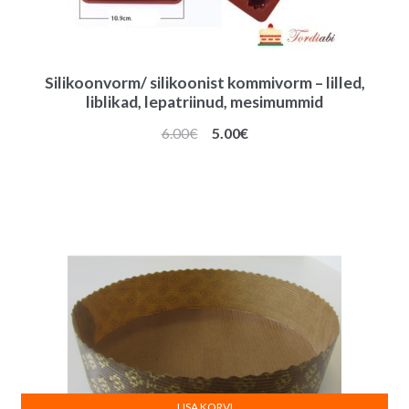
Silikoonvorm/ silikoonist kommivorm – lilled,
liblikad, lepatriinud, mesimummid
Algne
Praegune
6.00
€
5.00
€
hind
hind
oli:
on:
6.00€.
5.00€.
LISA KORVI