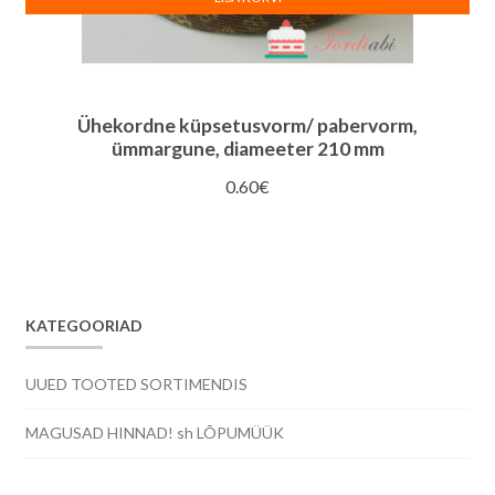
Ühekordne küpsetusvorm/ pabervorm,
ümmargune, diameeter 210 mm
0.60
€
KATEGOORIAD
UUED TOOTED SORTIMENDIS
MAGUSAD HINNAD! sh LÕPUMÜÜK