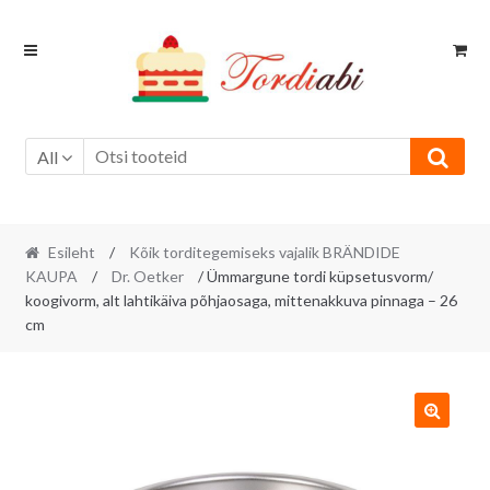
Skip
Skip
to
to
navigation
content
All
Esileht
/
Kõik torditegemiseks vajalik BRÄNDIDE
KAUPA
/
Dr. Oetker
/ Ümmargune tordi küpsetusvorm/
koogivorm, alt lahtikäiva põhjaosaga, mittenakkuva pinnaga – 26
cm