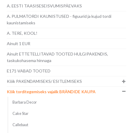
A. EESTI TAASISESEISVUMISPÄEVAKS
A. PULMATORDI KAUNISTUSED - figuurid ja kujud tordi
kaunistamiseks
A. TERE, KOOL!
Ainult 1 EUR
Ainult ETTETELLITAVAD TOOTED HULGIPAKENDIS,
taskukohasema hinnaga
E171-VABAD TOOTED
Kõik PAKENDAMISEKS/ ESITLEMISEKS
Kõik torditegemiseks vajalik BRÄNDIDE KAUPA
Barbara Decor
Cake Star
Callebaut