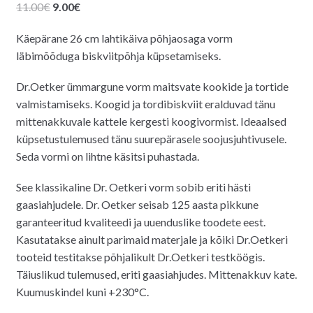
Algne
Praegune
11.00
€
9.00
€
hind
hind
Käepärane 26 cm lahtikäiva põhjaosaga vorm
oli:
on:
läbimõõduga biskviitpõhja küpsetamiseks.
11.00€.
9.00€.
Dr.Oetker ümmargune vorm maitsvate kookide ja tortide
valmistamiseks. Koogid ja tordibiskviit eralduvad tänu
mittenakkuvale kattele kergesti koogivormist. Ideaalsed
küpsetustulemused tänu suurepärasele soojusjuhtivusele.
Seda vormi on lihtne käsitsi puhastada.
See klassikaline Dr. Oetkeri vorm sobib eriti hästi
gaasiahjudele. Dr. Oetker seisab 125 aasta pikkune
garanteeritud kvaliteedi ja uuenduslike toodete eest.
Kasutatakse ainult parimaid materjale ja kõiki Dr.Oetkeri
tooteid testitakse põhjalikult Dr.Oetkeri testköögis.
Täiuslikud tulemused, eriti gaasiahjudes. Mittenakkuv kate.
Kuumuskindel kuni +230°C.