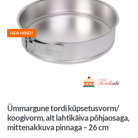
HEA HIND!
Ümmargune tordi küpsetusvorm/
koogivorm, alt lahtikäiva põhjaosaga,
mittenakkuva pinnaga – 26 cm