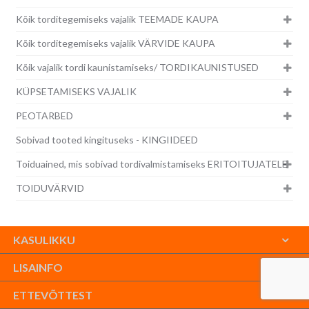
Kõik torditegemiseks vajalik TEEMADE KAUPA
Kõik torditegemiseks vajalik VÄRVIDE KAUPA
Kõik vajalik tordi kaunistamiseks/ TORDIKAUNISTUSED
KÜPSETAMISEKS VAJALIK
PEOTARBED
Sobivad tooted kingituseks - KINGIIDEED
Toiduained, mis sobivad tordivalmistamiseks ERITOITUJATELE
TOIDUVÄRVID
KASULIKKU
LISAINFO
ETTEVÕTTEST