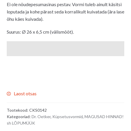
Ei ole nõudepesumasinas pestav. Vormi tuleb ainult käsitsi
loputada ja kohe pärast seda korralikult kuivatada (ära lase
õhu käes kuivada).
Suurus: Ø 26 x 6,5 cm (välismõõt).
Laost otsas
Tootekood:
CKS0142
Kategooriad:
Dr. Oetker
,
Küpsetusvormid
,
MAGUSAD HINNAD!
sh LÕPUMÜÜK