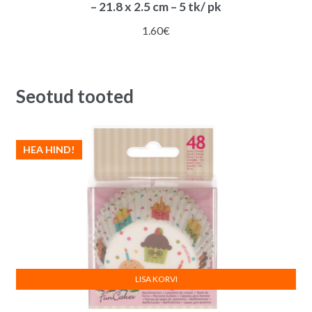
– 21.8 x 2.5 cm – 5 tk/ pk
1.60
€
Seotud tooted
HEA HIND!
LISA KORVI