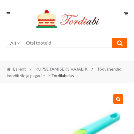
Skip
Skip
to
to
navigation
content
All
Esileht
/
KÜPSETAMISEKS VAJALIK
/
Töövahendid
kondiitrile ja pagarile
/ Tordilabidas