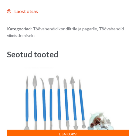
Laost otsas
Kategooriad:
Töövahendid kondiitrile ja pagarile
,
Töövahendid
viimistlemiseks
Seotud tooted
LISA KORVI