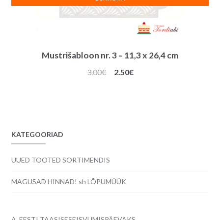
Mustrišabloon nr. 3 – 11,3 x 26,4 cm
Algne
Praegune
3.00
€
2.50
€
hind
hind
oli:
on:
3.00€.
2.50€.
KATEGOORIAD
UUED TOOTED SORTIMENDIS
MAGUSAD HINNAD! sh LÕPUMÜÜK
A. EESTI TAASISESEISVUMISPÄEVAKS