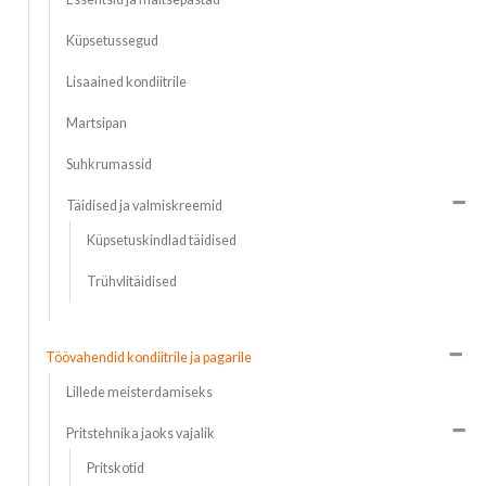
Küpsetussegud
Lisaained kondiitrile
Martsipan
Suhkrumassid
Täidised ja valmiskreemid
Küpsetuskindlad täidised
Trühvlitäidised
Töövahendid kondiitrile ja pagarile
Lillede meisterdamiseks
Pritstehnika jaoks vajalik
Pritskotid