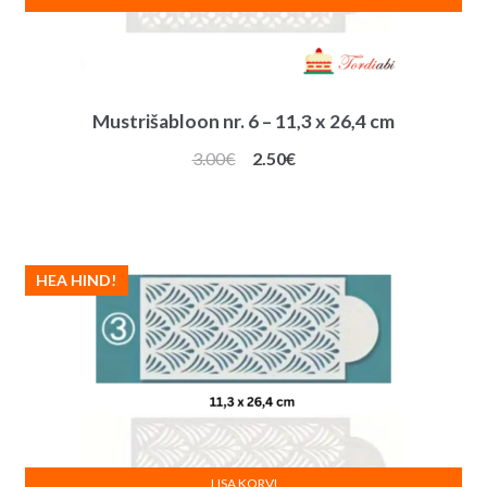
Mustrišabloon nr. 6 – 11,3 x 26,4 cm
Algne
Praegune
3.00
€
2.50
€
hind
hind
oli:
on:
3.00€.
2.50€.
HEA HIND!
LISA KORVI