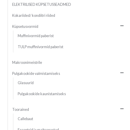
ELEKTRILISED KÜPSETUSSEADMED
Kokariided/ kondiitri riided
Küpsetusvormid
Muffinivormid paberist
TULP muffinivormid paberist
Makroonimeistrile
Pulgakookide valmistamiseks
Glasuurid
Pulgakookide kaunistamiseks
Toorained
Callebaut
Essentsid ja maitsepastad