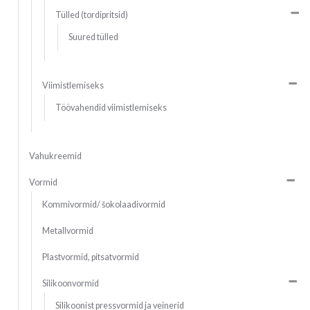
Tülled (tordipritsid)
Suured tülled
Viimistlemiseks
Töövahendid viimistlemiseks
Vahukreemid
Vormid
Kommivormid/ šokolaadivormid
Metallvormid
Plastvormid, pitsatvormid
Silikoonvormid
Silikoonist pressvormid ja veinerid