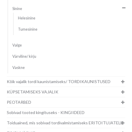
Sinine
Helesinine
Tumesinine
Valge
Värviline/ kirju
Vaskne
Kõik vajalik tordi kaunistamiseks/ TORDIKAUNISTUSED
KÜPSETAMISEKS VAJALIK
PEOTARBED
Sobivad tooted kingituseks - KINGIIDEED
Toiduained, mis sobivad tordivalmistamiseks ERITOITUJATELE