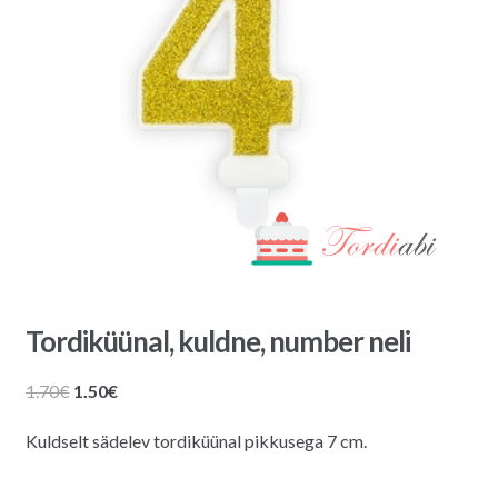
Tordiküünal, kuldne, number neli
Algne
Praegune
1.70
€
1.50
€
hind
hind
Kuldselt sädelev tordiküünal pikkusega 7 cm.
oli:
on:
1.70€.
1.50€.