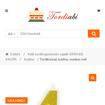
Skip
Skip
to
to
navigation
content
All
Esileht
/
Kõik torditegemiseks vajalik VÄRVIDE
KAUPA
/
Kuldne
/ Tordiküünal, kuldne, number neli
HEA HIND!