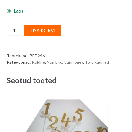
Laos
Tordiküünal,
A
LISA KORVI
kuldne,
l
number
t
neli
e
Tootekood:
PRD246
quantity
r
Kategooriad:
Kuldne
,
Numbrid
,
Sünnipäev
,
Tordiküünlad
n
a
Seotud tooted
t
i
v
e
: