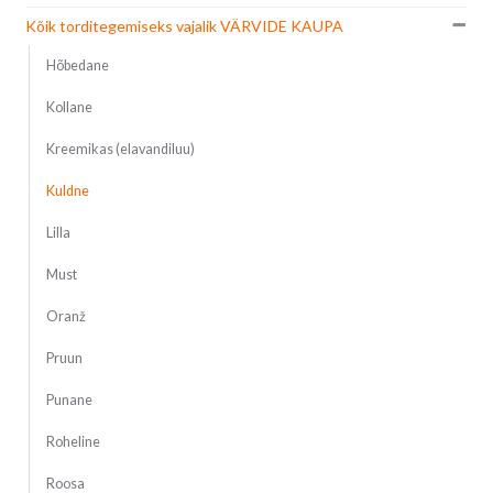
Kõik torditegemiseks vajalik VÄRVIDE KAUPA
Hõbedane
Kollane
Kreemikas (elavandiluu)
Kuldne
Lilla
Must
Oranž
Pruun
Punane
Roheline
Roosa