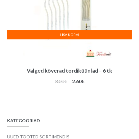
LISA KORVI
Valged kõverad tordiküünlad – 6 tk
Algne
Praegune
3.00
€
2.60
€
hind
hind
oli:
on:
3.00€.
2.60€.
KATEGOORIAD
UUED TOOTED SORTIMENDIS