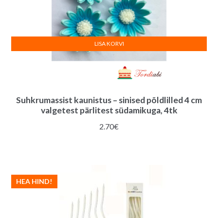
LISA KORVI
Suhkrumassist kaunistus – sinised põldlilled 4 cm
valgetest pärlitest südamikuga, 4tk
2.70
€
HEA HIND!