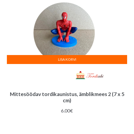
LISA KORVI
Mittesöödav tordikaunistus, ämblikmees 2 (7 x 5
cm)
6.00
€