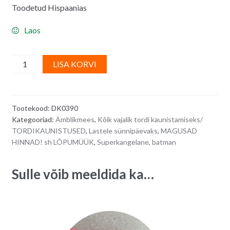
Toodetud Hispaanias
Laos
Tordiküünal
A
LISA KORVI
AVENGER
l
7,5
t
cm
e
Tootekood:
DK0390
quantity
r
Kategooriad:
Ämblikmees
,
Kõik vajalik tordi kaunistamiseks/
n
TORDIKAUNISTUSED
,
Lastele sünnipäevaks
,
MAGUSAD
a
HINNAD! sh LÕPUMÜÜK
,
Superkangelane, batman
t
i
Sulle võib meeldida ka…
v
e
: