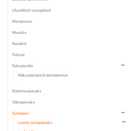
Lihavõtted/ munapühad
Mereteema
Muusika
Numbrid
Pulmad
Pulmatordile
Abiks pulmatordi viimistlemisel
Ristimise päevaks
Sõbrapäevaks
Sünnipäev
Lastele sünnipäevaks