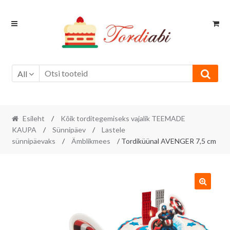
Skip
Skip
to
to
navigation
content
All
Esileht
/
Kõik torditegemiseks vajalik TEEMADE
KAUPA
/
Sünnipäev
/
Lastele
sünnipäevaks
/
Ämblikmees
/ Tordiküünal AVENGER 7,5 cm