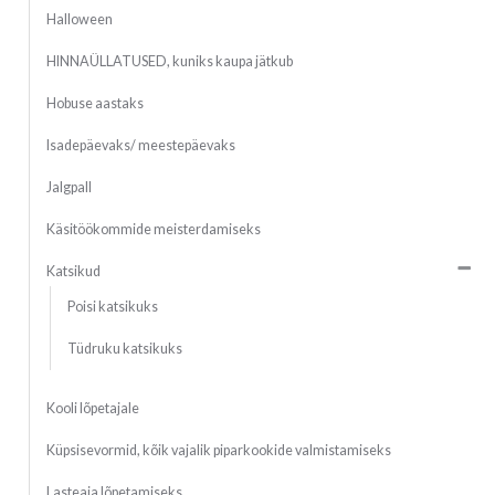
Halloween
HINNAÜLLATUSED, kuniks kaupa jätkub
Hobuse aastaks
Isadepäevaks/ meestepäevaks
Jalgpall
Käsitöökommide meisterdamiseks
Katsikud
Poisi katsikuks
Tüdruku katsikuks
Kooli lõpetajale
Küpsisevormid, kõik vajalik piparkookide valmistamiseks
Lasteaia lõpetamiseks