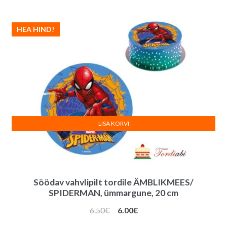
HEA HIND!
LISA KORVI
Söödav vahvlipilt tordile ÄMBLIKMEES/
SPIDERMAN, ümmargune, 20 cm
Algne
Praegune
6.50
€
6.00
€
hind
hind