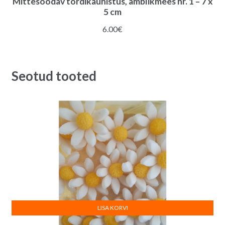
Mittesöödav tordikaunistus, ämblikmees nr. 1 – 7 x
5 cm
6.00
€
Seotud tooted
LISA KORVI