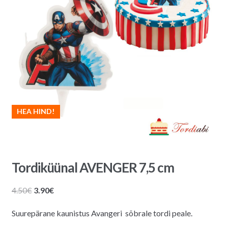
HEA HIND!
Tordiküünal AVENGER 7,5 cm
Algne
Praegune
4.50
€
3.90
€
hind
hind
Suurepärane kaunistus Avangeri sõbrale tordi peale.
oli:
on:
4.50€.
3.90€.