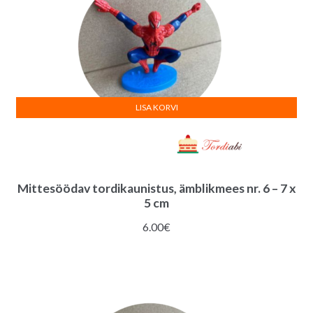
LISA KORVI
Mittesöödav tordikaunistus, ämblikmees nr. 6 – 7 x
5 cm
6.00
€