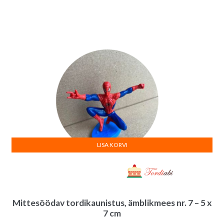
LISA KORVI
Mittesöödav tordikaunistus, ämblikmees nr. 7 – 5 x
7 cm