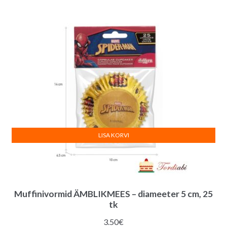
oli:
on:
6.50€.
6.00€.
LISA KORVI
Muffinivormid ÄMBLIKMEES – diameeter 5 cm, 25
tk
3.50
€