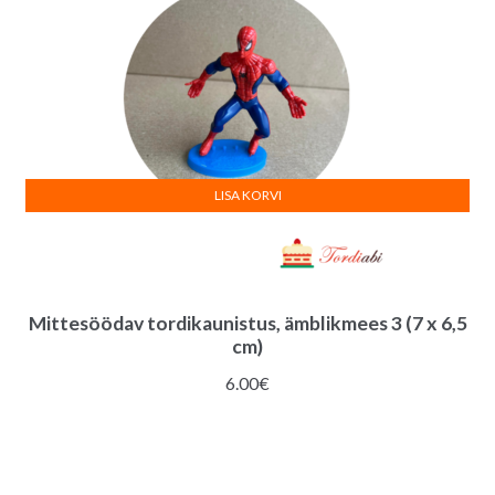
LISA KORVI
Mittesöödav tordikaunistus, ämblikmees 3 (7 x 6,5
cm)
6.00
€