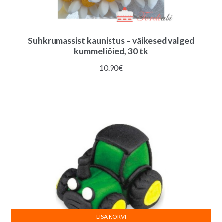
Suhkrumassist kaunistus – väikesed valged
kummeliõied, 30 tk
10.90
€
LISA KORVI