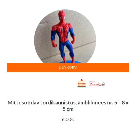
LISA KORVI
Mittesöödav tordikaunistus, ämblikmees nr. 5 – 8 x
5 cm
6.00
€