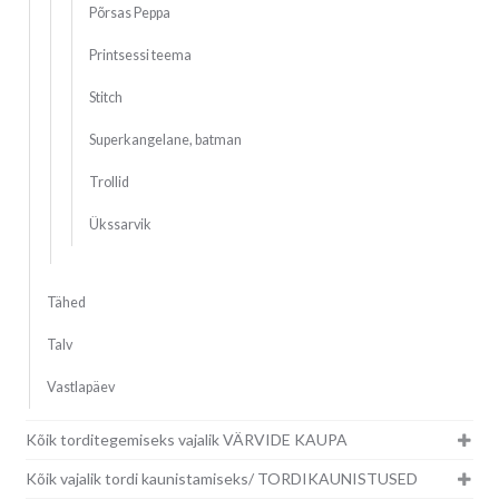
Põrsas Peppa
Printsessi teema
Stitch
Superkangelane, batman
Trollid
Ükssarvik
Tähed
Talv
Vastlapäev
Kõik torditegemiseks vajalik VÄRVIDE KAUPA
Kõik vajalik tordi kaunistamiseks/ TORDIKAUNISTUSED