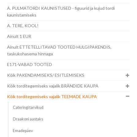
A. PULMATORDI KAUNISTUSED - figuurid ja kujud tordi
kaunistamiseks
A. TERE, KOOL!
Ainult 1 EUR
Ainult ETTETELLITAVAD TOOTED HULGIPAKENDIS,
taskukohasema hinnaga
E171-VABAD TOOTED
Kõik PAKENDAMISEKS/ ESITLEMISEKS
Kõik torditegemiseks vajalik BRÄNDIDE KAUPA
Kõik torditegemiseks vajalik TEEMADE KAUPA
Cateringi tarvikud
Draakoni aastaks
Emadepäev