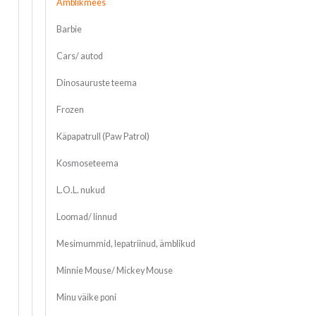
Ämblikmees
Barbie
Cars/ autod
Dinosauruste teema
Frozen
Käpapatrull (Paw Patrol)
Kosmoseteema
L.O.L. nukud
Loomad/ linnud
Mesimummid, lepatriinud, ämblikud
Minnie Mouse/ Mickey Mouse
Minu väike poni