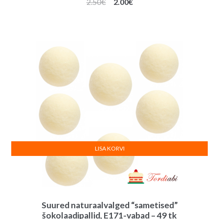
Algne
Praegune
2.50
€
2.00
€
hind
hind
oli:
on:
2.50€.
2.00€.
LISA KORVI
Suured naturaalvalged “sametised”
šokolaadipallid, E171-vabad – 49 tk