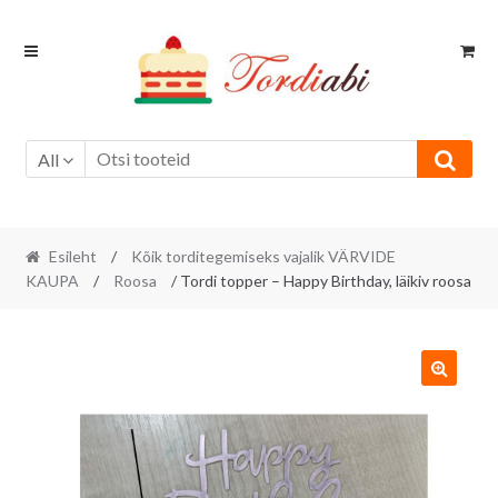
Skip
Skip
to
to
navigation
content
All
Esileht
/
Kõik torditegemiseks vajalik VÄRVIDE
KAUPA
/
Roosa
/ Tordi topper – Happy Birthday, läikiv roosa