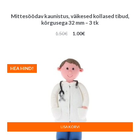
Mittesöödav kaunistus, väikesed kollased tibud,
kõrgusega 32 mm – 3 tk
Algne
Praegune
1.50
€
1.00
€
hind
hind
oli:
on:
1.50€.
1.00€.
HEA HIND!
LISA KORVI