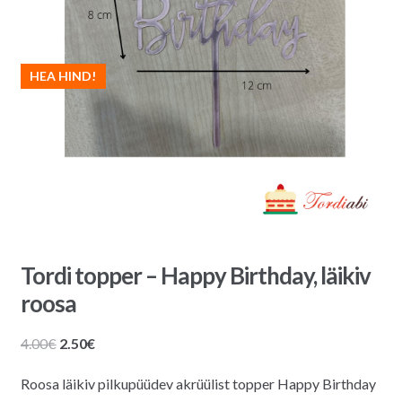
HEA HIND!
Tordi topper – Happy Birthday, läikiv
roosa
Algne
Praegune
4.00
€
2.50
€
hind
hind
Roosa läikiv pilkupüüdev akrüülist topper Happy Birthday
oli:
on: