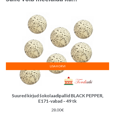
e
:
LISA KORVI
Suured kirjud šokolaadipallid BLACK PEPPER,
E171-vabad – 49 tk
28.00
€