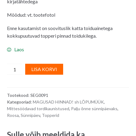
kirjatähtedega
4.00€.
2.50€.
Mõõdud: vt. tootefotol
Enne kasutamist on soovituslik katta toiduainetega
kokkupuutuvad topperi pinnad toidukilega.
Laos
Tordi
A
LISA KORVI
topper
l
-
t
Happy
e
Tootekood:
SEG0091
Birthday,
r
Kategooriad:
MAGUSAD HINNAD! sh LÕPUMÜÜK
,
läikiv
n
Mittesöödavad tordikaunistused
,
Palju õnne sünnipäevaks
,
roosa
a
Roosa
,
Sünnipäev
,
Topperid
quantity
t
i
Sulle võib meeldida ka…
v