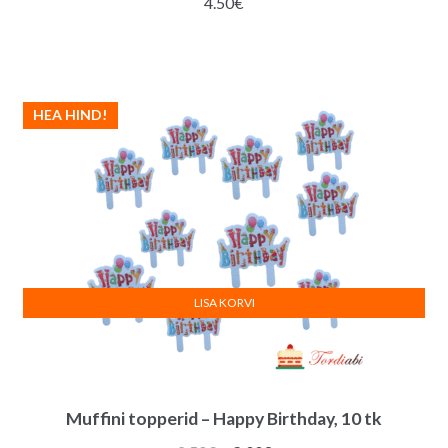
4.50
€
HEA HIND!
LISA KORVI
Muffini topperid – Happy Birthday, 10 tk