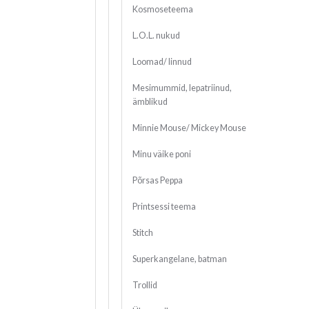
Kosmoseteema
L.O.L. nukud
Loomad/ linnud
Mesimummid, lepatriinud,
ämblikud
Minnie Mouse/ Mickey Mouse
Minu väike poni
Põrsas Peppa
Printsessi teema
Stitch
Superkangelane, batman
Trollid