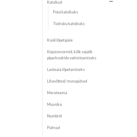
Katsikud
Poisi katsikuks
Tüdruku katsikuks
Kooli lõpetajale
Küpsisevormid, kõik vajalik
piparkookide valmistamiseks
Lasteaia lõpetamiseks
Lihavõtted/ munapühad
Mereteema
Muusika
Numbrid
Pulmad