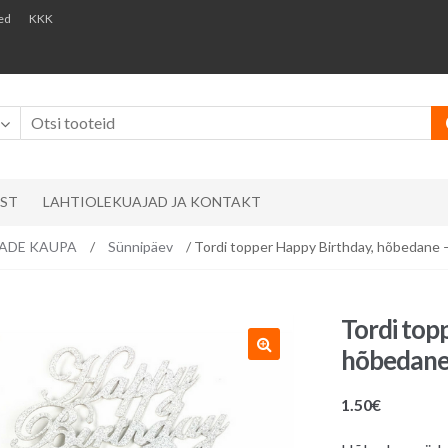
ed
KKK
AST
LAHTIOLEKUAJAD JA KONTAKT
EMADE KAUPA
/
Sünnipäev
/ Tordi topper Happy Birthday, hõbedane –
Tordi top
hõbedane 
1.50
€