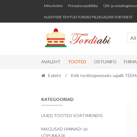
Skip
Skip
Minu konto
Privaatsuspoliitika
Üld- ja ostutingimus
to
to
KLIENTIDE TEHTUD TORDID/ PILDIGALERII TORTIDEST
navigation
content
All
AVALEHT
TOOTED
OSTUINFO
FIRM
Esileht
/
Kõik torditegemiseks vajalik TE
KATEGOORIAD
UUED TOOTED SORTIMENDIS
MAGUSAD HINNAD! sh
LÕPUMÜÜK