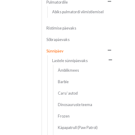
Pulmatordile
Abiks pulmatordi viimistlemisel
Ristimise päevaks
Sõbrapäevaks
Sünnipäev
Lastele sünnipäevaks
Ämblikmees
Barbie
Cars/ autod
Dinosauruste teema
Frozen
Käpapatrull (Paw Patrol)