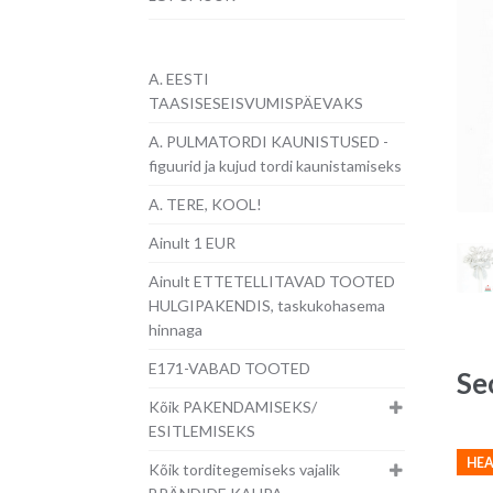
A. EESTI
TAASISESEISVUMISPÄEVAKS
A. PULMATORDI KAUNISTUSED -
figuurid ja kujud tordi kaunistamiseks
A. TERE, KOOL!
Ainult 1 EUR
Ainult ETTETELLITAVAD TOOTED
HULGIPAKENDIS, taskukohasema
hinnaga
E171-VABAD TOOTED
Se
Kõik PAKENDAMISEKS/
ESITLEMISEKS
HEA
Kõik torditegemiseks vajalik