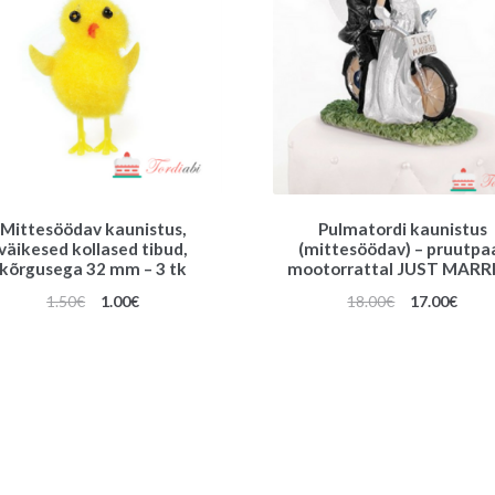
Mittesöödav kaunistus,
Pulmatordi kaunistus
väikesed kollased tibud,
(mittesöödav) – pruutpa
kõrgusega 32 mm – 3 tk
mootorrattal JUST MARR
Algne
Praegune
Algne
Prae
1.50
€
1.00
€
18.00
€
17.00
€
hind
hind
hind
hind
oli:
on:
oli:
on:
1.50€.
1.00€.
18.00€.
17.00