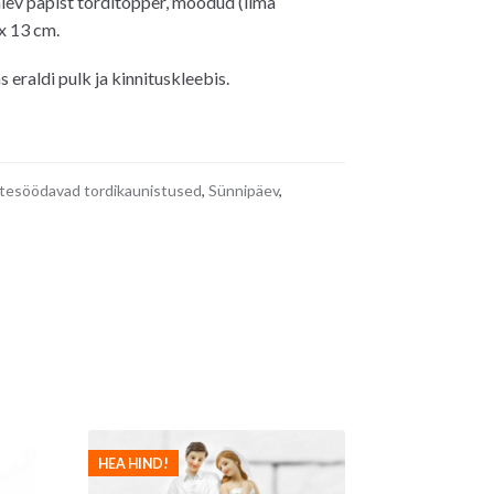
ev papist torditopper, mõõdud (ilma
x 13 cm.
 eraldi pulk ja kinnituskleebis.
tesöödavad tordikaunistused
,
Sünnipäev
,
HEA HIND!