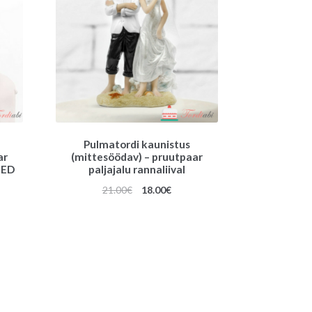
Pulmatordi kaunistus
ar
(mittesöödav) – pruutpaar
IED
paljajalu rannaliival
gune
Algne
Praegune
21.00
€
18.00
€
hind
hind
oli:
on:
€.
21.00€.
18.00€.