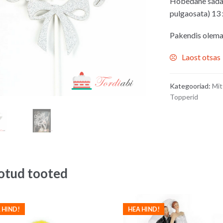
Hõbedane sädal
pulgaosata) 13 
Pakendis olemas
Laost otsas
Kategooriad:
Mit
Topperid
otud tooted
 HIND!
HEA HIND!