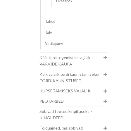
Ükssarvik
Tähed
Talv
Vastlapäev
Kõik torditegemiseks vajalik
VÄRVIDE KAUPA
Kõik vajalik tordi kaunistamiseks/
TORDIKAUNISTUSED
KÜPSETAMISEKS VAJALIK
PEOTARBED
Sobivad tooted kingituseks -
KINGIIDEED
Toiduained, mis sobivad