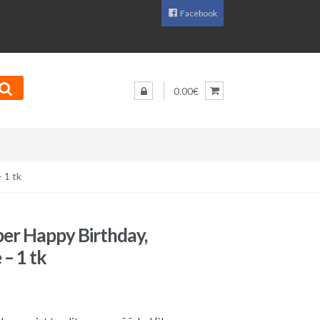
Facebook
0.00€
 1 tk
per Happy Birthday,
– 1 tk