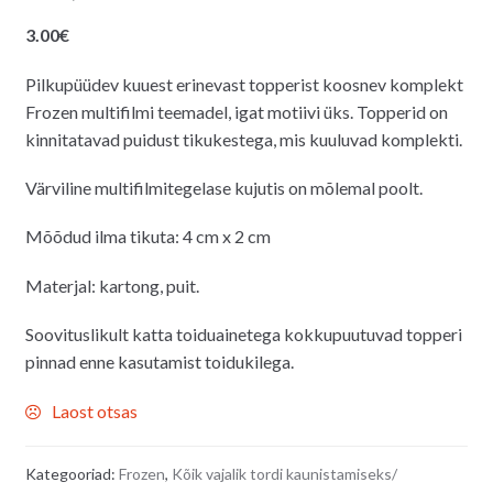
3.00
€
Pilkupüüdev kuuest erinevast topperist koosnev komplekt
Frozen multifilmi teemadel, igat motiivi üks. Topperid on
kinnitatavad puidust tikukestega, mis kuuluvad komplekti.
Värviline multifilmitegelase kujutis on mõlemal poolt.
Mõõdud ilma tikuta: 4 cm x 2 cm
Materjal: kartong, puit.
Soovituslikult katta toiduainetega kokkupuutuvad topperi
pinnad enne kasutamist toidukilega.
Laost otsas
Kategooriad:
Frozen
,
Kõik vajalik tordi kaunistamiseks/