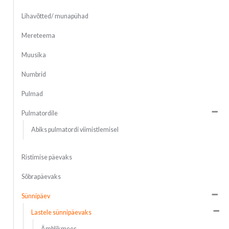
Lihavõtted/ munapühad
Mereteema
Muusika
Numbrid
Pulmad
Pulmatordile
Abiks pulmatordi viimistlemisel
Ristimise päevaks
Sõbrapäevaks
Sünnipäev
Lastele sünnipäevaks
Ämblikmees