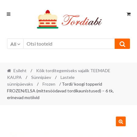
Skip
Skip
to
to
navigation
content
All
Esileht
/
Kõik torditegemiseks vajalik TEEMADE
KAUPA
/
Sünnipäev
/
Lastele
sünnipäevaks
/
Frozen
/ Tordi/ koogi topperid
FROZEN/ELSA (mittesöödavad tordikaunistused) – 6 tk,
erinevad motiivid