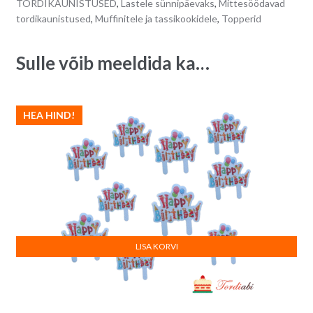
TORDIKAUNISTUSED
,
Lastele sünnipäevaks
,
Mittesöödavad
tordikaunistused
,
Muffinitele ja tassikookidele
,
Topperid
Sulle võib meeldida ka…
HEA HIND!
LISA KORVI