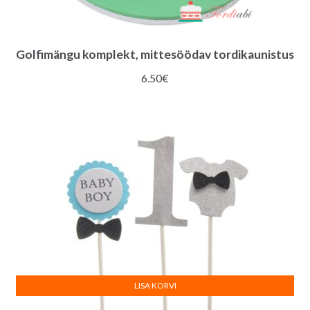
Golfimängu komplekt, mittesöödav tordikaunistus
6.50
€
LISA KORVI