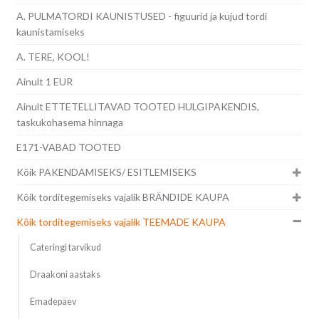
A. PULMATORDI KAUNISTUSED - figuurid ja kujud tordi
kaunistamiseks
A. TERE, KOOL!
Ainult 1 EUR
Ainult ETTETELLITAVAD TOOTED HULGIPAKENDIS,
taskukohasema hinnaga
E171-VABAD TOOTED
Kõik PAKENDAMISEKS/ ESITLEMISEKS
Kõik torditegemiseks vajalik BRÄNDIDE KAUPA
Kõik torditegemiseks vajalik TEEMADE KAUPA
Cateringi tarvikud
Draakoni aastaks
Emadepäev