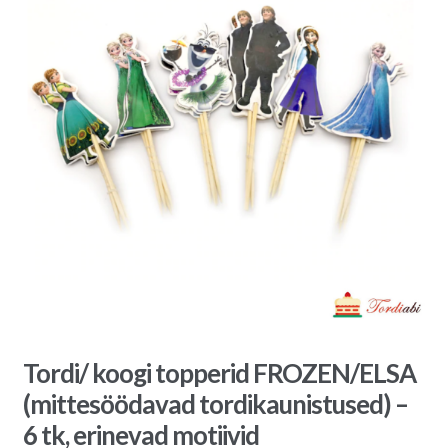
Tordi/ koogi topperid FROZEN/ELSA
(mittesöödavad tordikaunistused) –
6 tk, erinevad motiivid