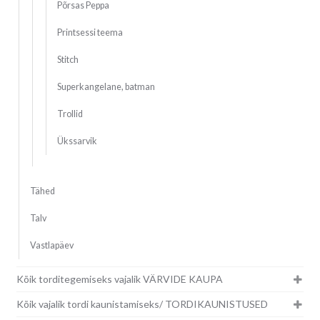
Põrsas Peppa
Printsessi teema
Stitch
Superkangelane, batman
Trollid
Ükssarvik
Tähed
Talv
Vastlapäev
Kõik torditegemiseks vajalik VÄRVIDE KAUPA
Kõik vajalik tordi kaunistamiseks/ TORDIKAUNISTUSED