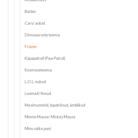
Barbie
Cars/ autod
Dinosauruste teema
Frozen
Käpapatrull (Paw Patrol)
Kosmoseteema
L.O.L. nukud
Loomad/ linnud
Mesimummid, lepatriinud, ämblikud
Minnie Mouse/ Mickey Mouse
Minu väike poni