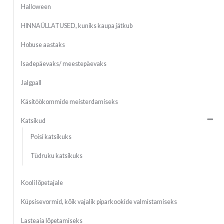
Halloween
HINNAÜLLATUSED, kuniks kaupa jätkub
Hobuse aastaks
Isadepäevaks/ meestepäevaks
Jalgpall
Käsitöökommide meisterdamiseks
Katsikud
Poisi katsikuks
Tüdruku katsikuks
Kooli lõpetajale
Küpsisevormid, kõik vajalik piparkookide valmistamiseks
Lasteaia lõpetamiseks