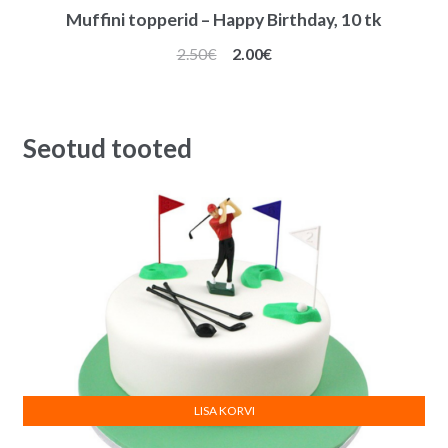
Muffini topperid – Happy Birthday, 10 tk
Algne
Praegune
2.50
€
2.00
€
hind
hind
oli:
on:
2.50€.
2.00€.
Seotud tooted
LISA KORVI