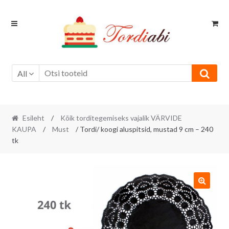
Skip
Skip
to
to
navigation
content
All
Esileht
/
Kõik torditegemiseks vajalik VÄRVIDE
KAUPA
/
Must
/ Tordi/ koogi aluspitsid, mustad 9 cm – 240
tk