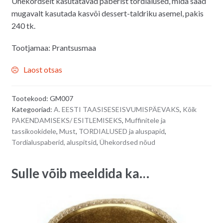
Ühekordselt kasutatavad paberist tordialused, mida saad
mugavalt kasutada kasvõi dessert-taldriku asemel, pakis
240 tk.
Tootjamaa: Prantsusmaa
Laost otsas
Tootekood:
GM007
Kategooriad:
A. EESTI TAASISESEISVUMISPÄEVAKS
,
Kõik
PAKENDAMISEKS/ ESITLEMISEKS
,
Muffinitele ja
tassikookidele
,
Must
,
TORDIALUSED ja aluspapid
,
Tordialuspaberid, aluspitsid
,
Ühekordsed nõud
Sulle võib meeldida ka…