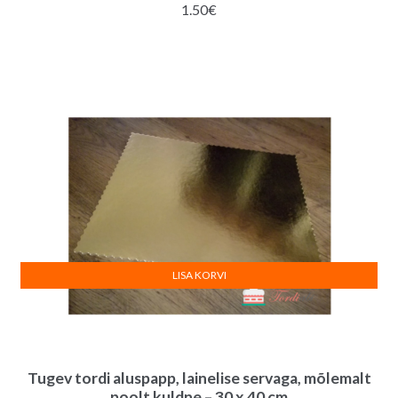
1.50
€
LISA KORVI
Tugev tordi aluspapp, lainelise servaga, mõlemalt
poolt kuldne – 30 x 40 cm