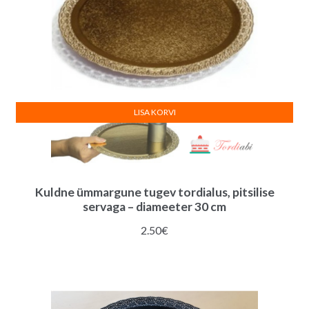
LISA KORVI
Kuldne ümmargune tugev tordialus, pitsilise
servaga – diameeter 30 cm
2.50
€