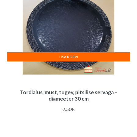
LISA KORVI
Tordialus, must, tugev, pitsilise servaga –
diameeter 30 cm
2.50
€