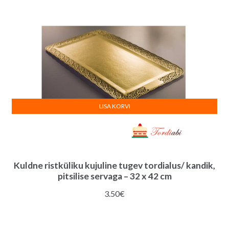
LISA KORVI
Kuldne ristküliku kujuline tugev tordialus/ kandik,
pitsilise servaga – 32 x 42 cm
3.50
€