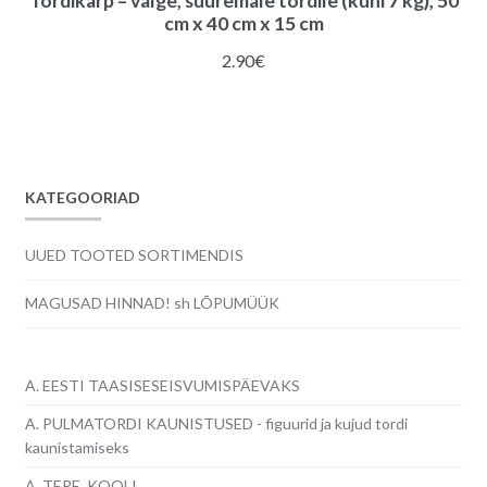
Tordikarp – valge, suuremale tordile (kuni 7 kg), 50
cm x 40 cm x 15 cm
2.90
€
KATEGOORIAD
UUED TOOTED SORTIMENDIS
MAGUSAD HINNAD! sh LÕPUMÜÜK
A. EESTI TAASISESEISVUMISPÄEVAKS
A. PULMATORDI KAUNISTUSED - figuurid ja kujud tordi
kaunistamiseks
A. TERE, KOOL!