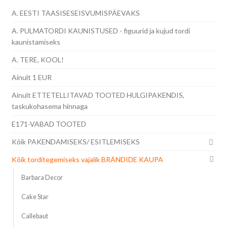
A. EESTI TAASISESEISVUMISPÄEVAKS
A. PULMATORDI KAUNISTUSED - figuurid ja kujud tordi
kaunistamiseks
A. TERE, KOOL!
Ainult 1 EUR
Ainult ETTETELLITAVAD TOOTED HULGIPAKENDIS,
taskukohasema hinnaga
E171-VABAD TOOTED
Kõik PAKENDAMISEKS/ ESITLEMISEKS
Kõik torditegemiseks vajalik BRÄNDIDE KAUPA
Barbara Decor
Cake Star
Callebaut