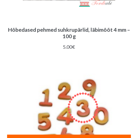
Hõbedased pehmed suhkrupärlid, läbimõõt 4 mm –
100 g
5.00
€