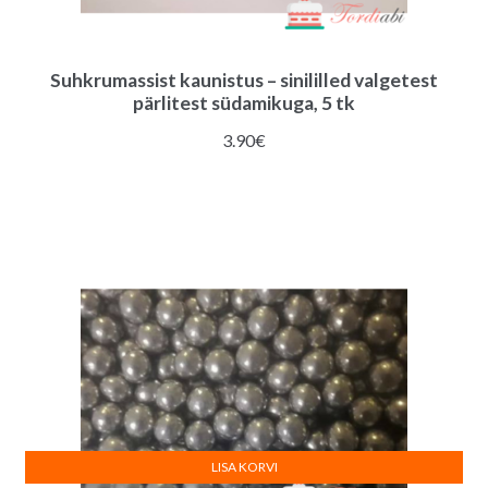
Suhkrumassist kaunistus – sinililled valgetest
pärlitest südamikuga, 5 tk
3.90
€
LISA KORVI