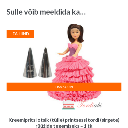
Sulle võib meeldida ka…
HEA HIND!
LISA KORVI
Kreemipritsi otsik (tülle) printsessi tordi (sirgete)
rüüžide tegemiseks – 1 tk