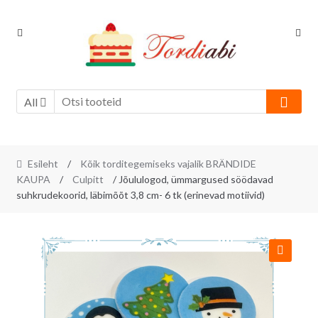
Skip
Skip
to
to
navigation
content
All
Esileht
/
Kõik torditegemiseks vajalik BRÄNDIDE
KAUPA
/
Culpitt
/ Jõululogod, ümmargused söödavad
suhkrudekoorid, läbimõõt 3,8 cm- 6 tk (erinevad motiivid)