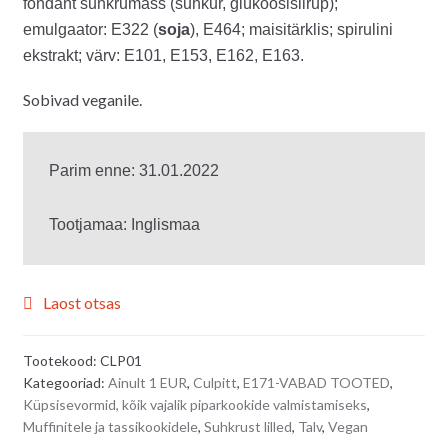
fondant suhkrumass (suhkur, glükoosisiirup);
emulgaator: E322 (
soja
), E464; maisitärklis; spirulini
ekstrakt; värv: E101, E153, E162, E163.
Sobivad veganile.
Parim enne: 31.01.2022

Laost otsas
Tootekood:
CLP01
Kategooriad:
Ainult 1 EUR
,
Culpitt
,
E171-VABAD TOOTED
,
Küpsisevormid, kõik vajalik piparkookide valmistamiseks
,
Muffinitele ja tassikookidele
,
Suhkrust lilled
,
Talv
,
Vegan