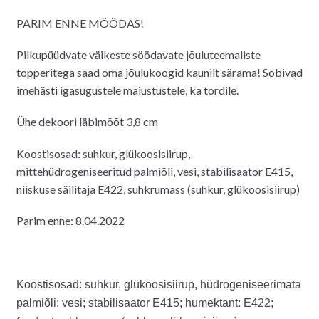
hind
hind
PARIM ENNE MÖÖDAS!
oli:
on:
3.00€.
1.00€.
Pilkupüüdvate väikeste söödavate jõuluteemaliste
topperitega saad oma jõulukoogid kaunilt särama! Sobivad
imehästi igasugustele maiustustele, ka tordile.
Ühe dekoori läbimõõt 3,8 cm
Koostisosad: suhkur, glükoosisiirup,
mittehüdrogeniseeritud palmiõli, vesi, stabilisaator E415,
niiskuse säilitaja E422, suhkrumass (suhkur, glükoosisiirup)
Parim enne: 8.04.2022
Koostisosad: suhkur,
glükoosisiirup, hüdrogeniseerimata
palmiõli; vesi; stabilisaator E415; humektant: E422;