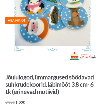
HEA HIND!
Jõululogod, ümmargused söödavad
suhkrudekoorid, läbimõõt 3,8 cm- 6
tk (erinevad motiivid)
Algne
Praegune
3.00
€
1.00
€