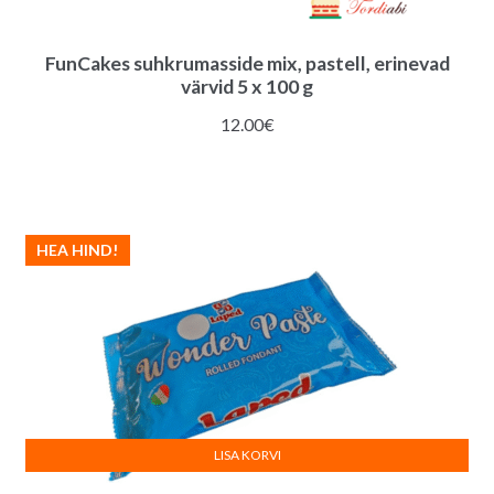
FunCakes suhkrumasside mix, pastell, erinevad
värvid 5 x 100 g
12.00
€
HEA HIND!
LISA KORVI