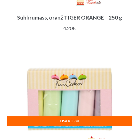
Suhkrumass, oranž TIGER ORANGE – 250 g
4.20
€
LISA KORVI