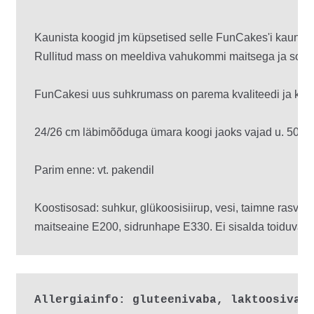
Kaunista koogid jm küpsetised selle FunCakes'i kauni v
Rullitud mass on meeldiva vahukommi maitsega ja sobib 
FunCakesi uus suhkrumass on parema kvaliteedi ja koost
24/26 cm läbimõõduga ümara koogi jaoks vajad u. 500 gram
Parim enne: vt. pakendil

Koostisosad: suhkur, glükoosisiirup, vesi, taimne rasva
maitseaine E200, sidrunhape E330. Ei sisalda toiduvärv
Allergiainfo: gluteenivaba, laktoosivab