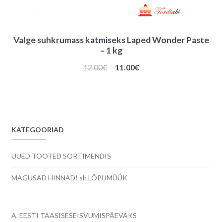
Valge suhkrumass katmiseks Laped Wonder Paste
– 1 kg
Algne
Praegune
12.00
€
11.00
€
hind
hind
oli:
on:
12.00€.
11.00€.
KATEGOORIAD
UUED TOOTED SORTIMENDIS
MAGUSAD HINNAD! sh LÕPUMÜÜK
A. EESTI TAASISESEISVUMISPÄEVAKS