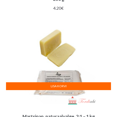
4.20
€
LISA KORVI
Martsipan, naturaalvalge, 2:1 – 1 kg