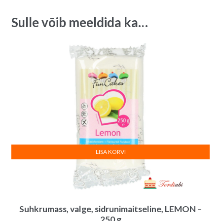
quantity
i
Sulle võib meeldida ka…
v
e
:
LISA KORVI
Suhkrumass, valge, sidrunimaitseline, LEMON –
250 g