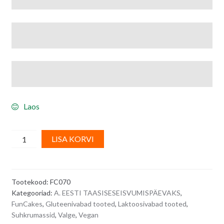
Laos
Suhkrumass,
A
LISA KORVI
valge,
l
vahukommi
t
maitseline
e
Tootekood:
FC070
MARSHMALLOW
r
Kategooriad:
A. EESTI TAASISESEISVUMISPÄEVAKS
,
-
n
FunCakes
,
Gluteenivabad tooted
,
Laktoosivabad tooted
,
1
a
Suhkrumassid
,
Valge
,
Vegan
kg
t