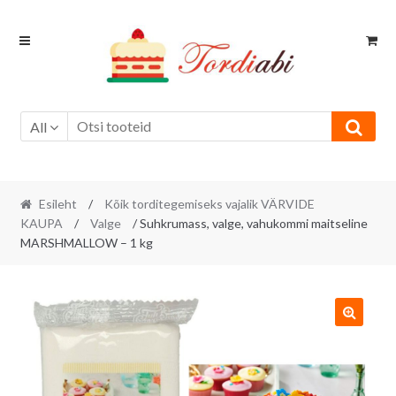
Skip
Skip
to
to
navigation
content
All
Esileht
/
Kõik torditegemiseks vajalik VÄRVIDE
KAUPA
/
Valge
/ Suhkrumass, valge, vahukommi maitseline
MARSHMALLOW – 1 kg