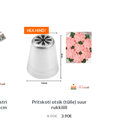
HEA HIND!
stri
Pritskoti otsik (tülle) suur
5 cm
rukkilill
Algne
Praegune
4.90
€
3.90
€
hind
hind
oli:
on: