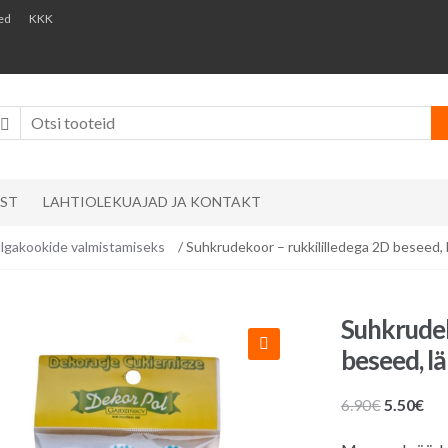
ed
KKK
AST
LAHTIOLEKUAJAD JA KONTAKT
lgakookide valmistamiseks
/ Suhkrudekoor – rukkililledega 2D beseed, 
Suhkrudek
beseed, l
Algne
Pr
6.90
€
5.50
€
hind
hin