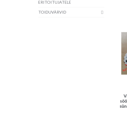
ERITOITUJATELE
TOIDUVÄRVID
V
söö
sün