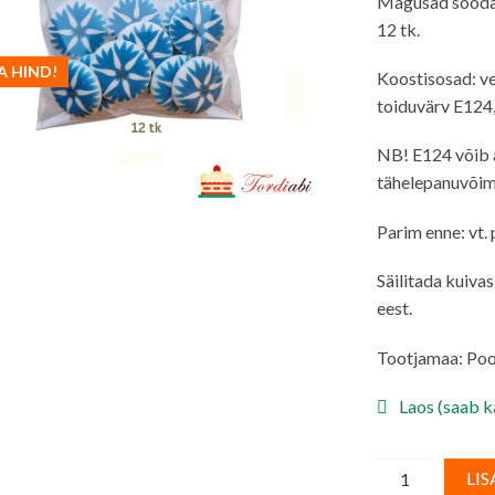
Magusad söödav
oli:
on:
12 tk.
6.90€.
5.5
A HIND!
Koostisosad: ve
toiduvärv E124
NB! E124 võib a
tähelepanuvõim
Parim enne: vt.
Säilitada kuiva
eest.
Tootjamaa: Poo
Laos (saab ka
Suhkrudekoor
LIS