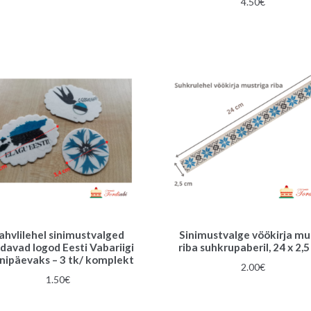
4.50
€
ahvlilehel sinimustvalged
Sinimustvalge vöökirja mu
davad logod Eesti Vabariigi
riba suhkrupaberil, 24 x 2,
nipäevaks – 3 tk/ komplekt
2.00
€
1.50
€