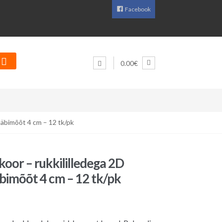
Facebook
0.00€
läbimõõt 4 cm – 12 tk/pk
oor – rukkililledega 2D
äbimõõt 4 cm – 12 tk/pk
aegune
d