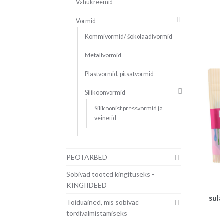
Vahukreemid
Vormid
Kommivormid/ šokolaadivormid
Metallvormid
Plastvormid, pitsatvormid
Silikoonvormid
Silikoonist pressvormid ja
veinerid
PEOTARBED
Sobivad tooted kingituseks -
KINGIIDEED
sul
Toiduained, mis sobivad
tordivalmistamiseks