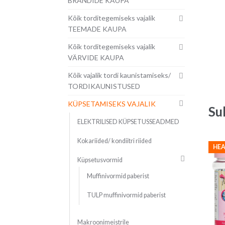
BRÄNDIDE KAUPA
Kõik torditegemiseks vajalik
TEEMADE KAUPA
Kõik torditegemiseks vajalik
VÄRVIDE KAUPA
Kõik vajalik tordi kaunistamiseks/
TORDIKAUNISTUSED
KÜPSETAMISEKS VAJALIK
Su
ELEKTRILISED KÜPSETUSSEADMED
Kokariided/ kondiitri riided
HEA
Küpsetusvormid
Muffinivormid paberist
TULP muffinivormid paberist
Makroonimeistrile