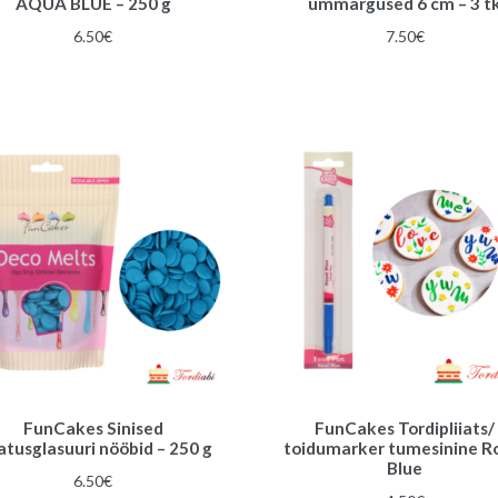
AQUA BLUE – 250 g
ümmargused 6 cm – 3 t
6.50
€
7.50
€
FunCakes Sinised
FunCakes Tordipliiats/
atusglasuuri nööbid – 250 g
toidumarker tumesinine R
Blue
6.50
€