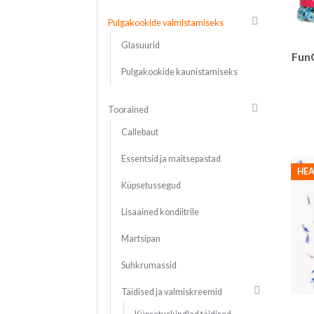
Pulgakookide valmistamiseks
Glasuurid
FunC
Pulgakookide kaunistamiseks
Toorained
Callebaut
Essentsid ja maitsepastad
HEA
Küpsetussegud
Lisaained kondiitrile
Martsipan
Suhkrumassid
Täidised ja valmiskreemid