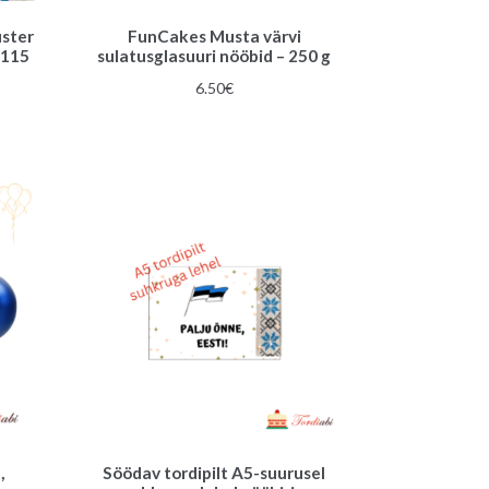
uster
FunCakes Musta värvi
 115
sulatusglasuuri nööbid – 250 g
6.50
€
,
Söödav tordipilt A5-suurusel