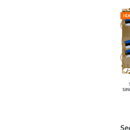
HEA
SI
Se