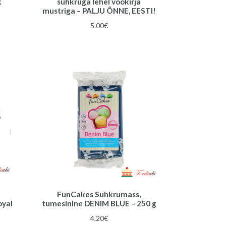
k
suhkruga lehel vöökirja
mustriga – PALJU ÕNNE, EESTI!
5.00
€
FunCakes Suhkrumass,
oyal
tumesinine DENIM BLUE – 250 g
4.20
€