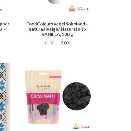
opper
FoodColours vedel šokolaad –
a –
naturaalvalge/ Natural drip
VANILLA, 100 g
Algne
Praegune
11.50
€
7.00
€
hind
hind
oli:
on:
11.50€.
7.00€.