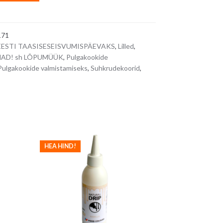
l
t
e
171
r
 EESTI TAASISESEISVUMISPÄEVAKS
,
Lilled
,
n
AD! sh LÕPUMÜÜK
,
Pulgakookide
a
Pulgakookide valmistamiseks
,
Suhkrudekoorid
,
t
i
v
e
:
HEA HIND!