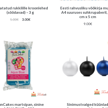
atatud rukkilille kroonlehed
Eesti rahvusliku vöökirja m
(söödavad) – 3 g
A4 suuruses suhkrupaberil,
cm x 5 cm
Algne
Praegune
5.00
€
3.00
€
9.00
€
hind
hind
oli:
on:
5.00€.
3.00€.
unCakes martsipan, sinine
Sinimustvalged küünlad