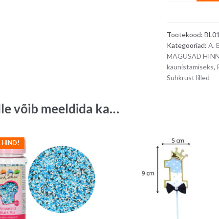
-
rukkililledega
2D
Tootekood:
BL0
beseed,
Kategooriad:
A.
läbimõõt
MAGUSAD HINN
4
kaunistamiseks
,
cm
Suhkrust lilled
-
12
lle võib meeldida ka…
tk/pk
quantity
 HIND!