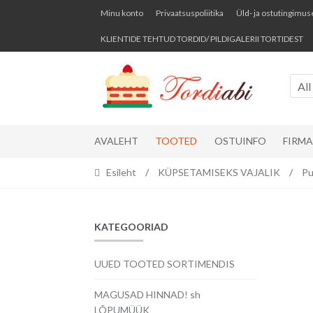
Skip
Skip
Minu konto
Privaatsuspoliitika
Üld- ja ostutingimus
to
to
KLIENTIDE TEHTUD TORDID/ PILDIGALERII TORTIDEST
navigation
content
All
AVALEHT
TOOTED
OSTUINFO
FIRM
Esileht
/
KÜPSETAMISEKS VAJALIK
/
Pu
KATEGOORIAD
UUED TOOTED SORTIMENDIS
MAGUSAD HINNAD! sh
LÕPUMÜÜK