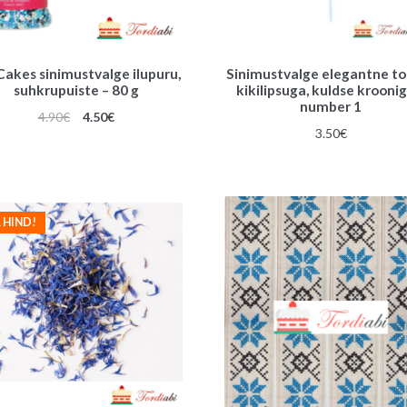
akes sinimustvalge ilupuru,
Sinimustvalge elegantne t
suhkrupuiste – 80 g
kikilipsuga, kuldse kroonig
number 1
Algne
Praegune
4.90
€
4.50
€
3.50
€
hind
hind
oli:
on:
4.90€.
4.50€.
 HIND!