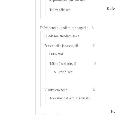
Küpsetuskindlad täidised
Kuiv
Trühvlitäidised
Töövahendid kondiitrile ja pagarile
Lillede meisterdamiseks
Pritstehnika jaoks vajalik
Pritskotid
Tülled (tordipritsid)
Suured tülled
Viimistlemiseks
Töövahendid viimistlemiseks
F