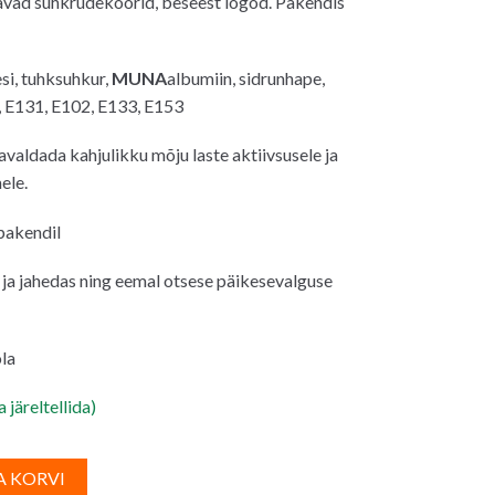
ad suhkrudekoorid, beseest logod. Pakendis
0€.
si, tuhksuhkur,
MUNA
albumiin, sidrunhape,
, E131, E102, E133, E153
valdada kahjulikku mõju laste aktiivsusele ja
ele.
 pakendil
s ja jahedas ning eemal otsese päikesevalguse
la
 järeltellida)
A
A KORVI