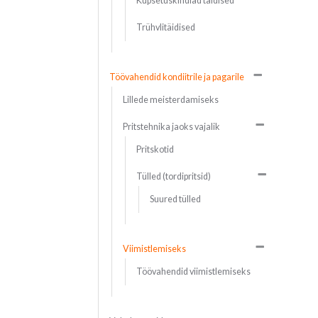
Küpsetuskindlad täidised
Trühvlitäidised
Töövahendid kondiitrile ja pagarile
Lillede meisterdamiseks
Pritstehnika jaoks vajalik
Pritskotid
Tülled (tordipritsid)
Suured tülled
Viimistlemiseks
Töövahendid viimistlemiseks