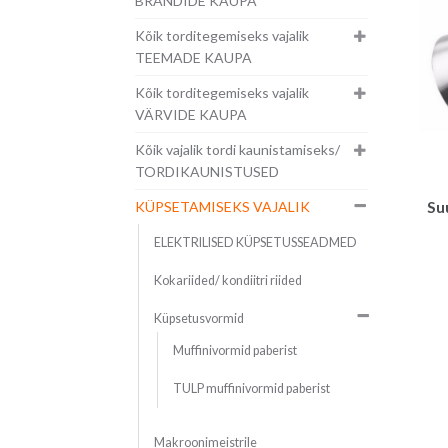
BRÄNDIDE KAUPA
Kõik torditegemiseks vajalik
TEEMADE KAUPA
Kõik torditegemiseks vajalik
VÄRVIDE KAUPA
Kõik vajalik tordi kaunistamiseks/
TORDIKAUNISTUSED
KÜPSETAMISEKS VAJALIK
Suu
ELEKTRILISED KÜPSETUSSEADMED
Kokariided/ kondiitri riided
Küpsetusvormid
Muffinivormid paberist
TULP muffinivormid paberist
Makroonimeistrile