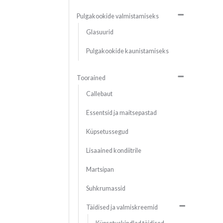
Pulgakookide valmistamiseks
Glasuurid
Pulgakookide kaunistamiseks
Toorained
Callebaut
Essentsid ja maitsepastad
Küpsetussegud
Lisaained kondiitrile
Martsipan
Suhkrumassid
Täidised ja valmiskreemid