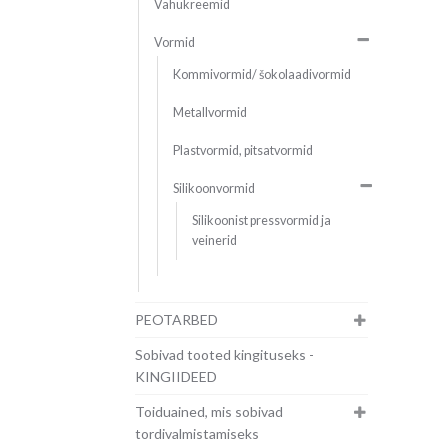
Vahukreemid
Vormid
Kommivormid/ šokolaadivormid
Metallvormid
Plastvormid, pitsatvormid
Silikoonvormid
Silikoonist pressvormid ja
veinerid
PEOTARBED
Sobivad tooted kingituseks -
KINGIIDEED
Toiduained, mis sobivad
tordivalmistamiseks