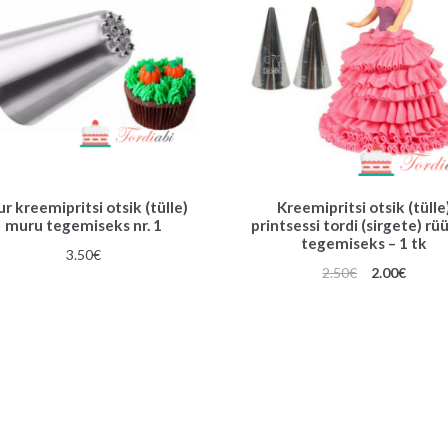
r kreemipritsi otsik (tülle)
Kreemipritsi otsik (tülle
muru tegemiseks nr. 1
printsessi tordi (sirgete) rü
tegemiseks – 1 tk
3.50
€
Algne
Praeg
2.50
€
2.00
€
hind
hind
oli:
on:
2.50€.
2.00€.