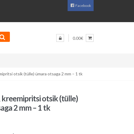
Facebook
0.00€
ritsi otsik (tülle) ümara otsaga 2 mm – 1 tk
reemipritsi otsik (tülle)
aga 2 mm – 1 tk