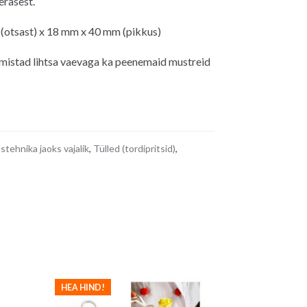
erasest.
otsast) x 18 mm x 40 mm (pikkus)
almistad lihtsa vaevaga ka peenemaid mustreid
tstehnika jaoks vajalik
,
Tülled (tordipritsid)
,
HEA HIND!