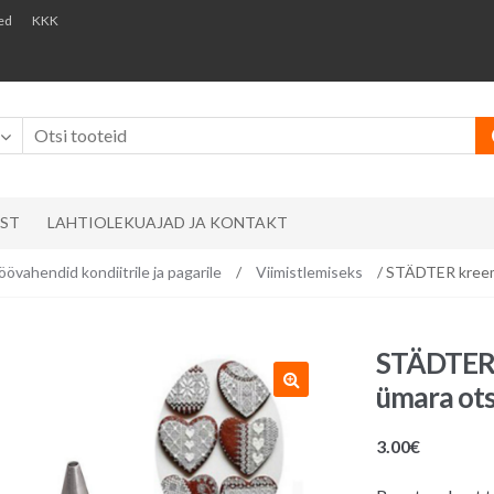
ed
KKK
AST
LAHTIOLEKUAJAD JA KONTAKT
öövahendid kondiitrile ja pagarile
/
Viimistlemiseks
/ STÄDTER kreemip
STÄDTER k
ümara ots
3.00
€