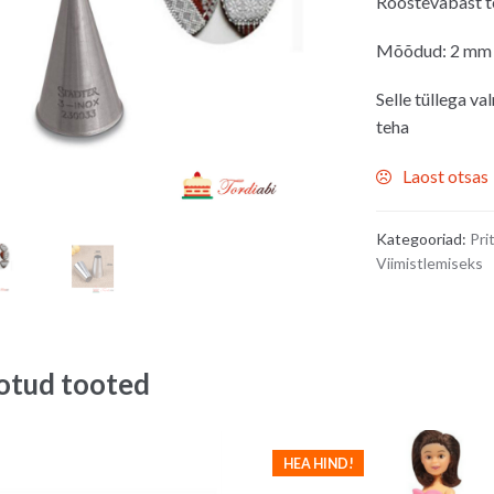
Roostevabast t
Mõõdud: 2 mm (
Selle tüllega v
teha
Laost otsas
Kategooriad:
Pri
Viimistlemiseks
otud tooted
HEA HIND!