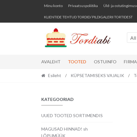
Skip
Skip
Minu konto
Privaatsuspoliitika
Üld- ja ostutingimus
to
to
KLIENTIDE TEHTUD TORDID/ PILDIGALERII TORTIDEST
navigation
content
All
AVALEHT
TOOTED
OSTUINFO
FIRM
Esileht
/
KÜPSETAMISEKS VAJALIK
/
T
KATEGOORIAD
UUED TOOTED SORTIMENDIS
MAGUSAD HINNAD! sh
LÕPUMÜÜK