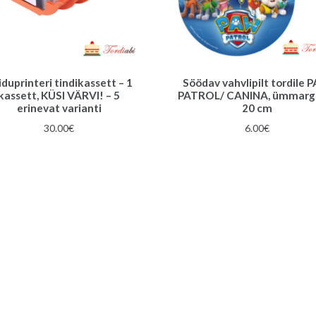
iduprinteri tindikassett – 1
Söödav vahvlipilt tordile 
kassett, KÜSI VÄRVI! – 5
PATROL/ CANINA, ümmarg
erinevat varianti
20 cm
30.00
€
6.00
€