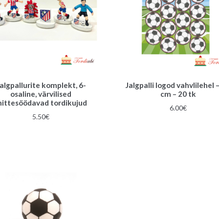
algpallurite komplekt, 6-
Jalgpalli logod vahvlilehel –
osaline, värvilised
cm – 20 tk
ittesöödavad tordikujud
6.00
€
5.50
€