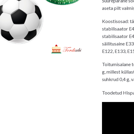
Suurepärane söö
aseta pilt valmi
Koostisosad: tär
stabilisaator E4
stabilisaator E
säilitusaine E3
E122, E133, E1
Toitumisalane t
g, millest külla
suhkrud 0,4 g, v
Toodetud Hisp