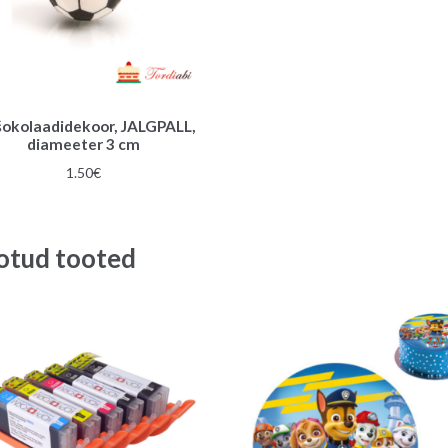
šokolaadidekoor, JALGPALL,
diameeter 3 cm
1.50
€
otud tooted