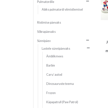
Pulmatordile
Abiks pulmatordi viimistlemisel
Ristimise päevaks
Sõbrapäevaks
Sünnipäev
J
Lastele sünnipäevaks
m
Ämblikmees
Barbie
Cars/ autod
Dinosauruste teema
Frozen
Käpapatrull (Paw Patrol)