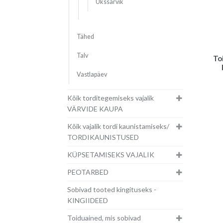
Ükssarvik
Tähed
Talv
To
Vastlapäev
Kõik torditegemiseks vajalik
VÄRVIDE KAUPA
Kõik vajalik tordi kaunistamiseks/
TORDIKAUNISTUSED
KÜPSETAMISEKS VAJALIK
PEOTARBED
Sobivad tooted kingituseks -
KINGIIDEED
Toiduained, mis sobivad