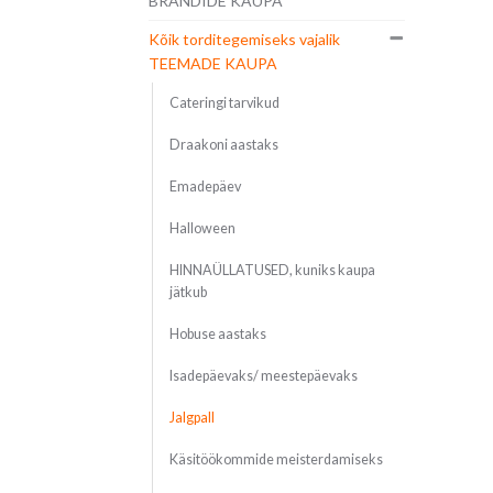
BRÄNDIDE KAUPA
Kõik torditegemiseks vajalik
TEEMADE KAUPA
Cateringi tarvikud
Draakoni aastaks
Emadepäev
Halloween
HINNAÜLLATUSED, kuniks kaupa
jätkub
Hobuse aastaks
Isadepäevaks/ meestepäevaks
Jalgpall
Käsitöökommide meisterdamiseks