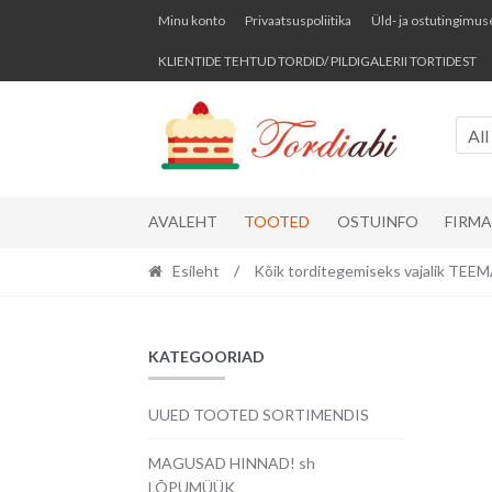
Skip
Skip
Minu konto
Privaatsuspoliitika
Üld- ja ostutingimus
to
to
KLIENTIDE TEHTUD TORDID/ PILDIGALERII TORTIDEST
navigation
content
All
AVALEHT
TOOTED
OSTUINFO
FIRM
Esileht
/
Kõik torditegemiseks vajalik TE
KATEGOORIAD
UUED TOOTED SORTIMENDIS
MAGUSAD HINNAD! sh
LÕPUMÜÜK