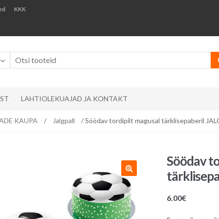
ed
KKK
AST
LAHTIOLEKUAJAD JA KONTAKT
EMADE KAUPA
/
Jalgpall
/ Söödav tordipilt magusal tärklisepaberil JA
Söödav to
tärklisep
6.00
€