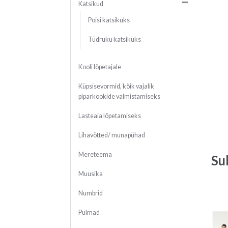
Katsikud
Poisi katsikuks
Tüdruku katsikuks
Kooli lõpetajale
Küpsisevormid, kõik vajalik
piparkookide valmistamiseks
Lasteaia lõpetamiseks
Lihavõtted/ munapühad
Mereteema
Su
Muusika
Numbrid
Pulmad