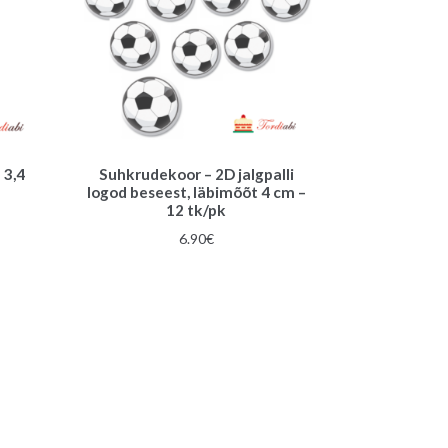
 3,4
Suhkrudekoor – 2D jalgpalli
logod beseest, läbimõõt 4 cm –
12 tk/pk
6.90
€