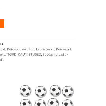
s
A
l
t
e
41
r
gpall
,
Kõik söödavad tordikaunistused
,
Kõik vajalik
n
miseks/ TORDIKAUNISTUSED
,
Söödav tordipilt -
a
ilt
t
i
v
e
: