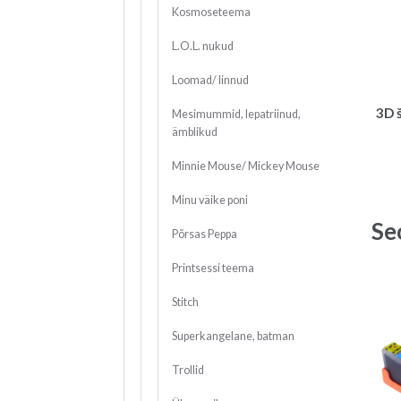
Kosmoseteema
L.O.L. nukud
Loomad/ linnud
3D 
Mesimummid, lepatriinud,
ämblikud
Minnie Mouse/ Mickey Mouse
Minu väike poni
Se
Põrsas Peppa
Printsessi teema
Stitch
Superkangelane, batman
Trollid