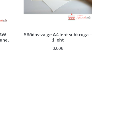
PAW
Söödav valge A4 leht suhkruga –
une,
1 leht
3.00
€