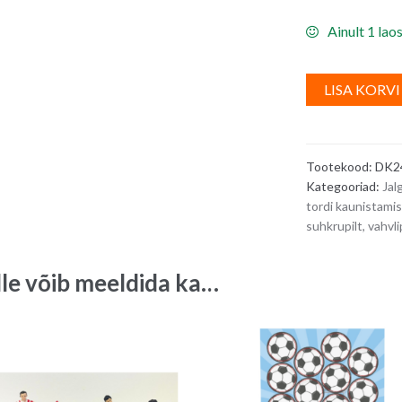
Ainult 1 lao
LISA KORVI
Tootekood:
DK2
Kategooriad:
Jal
tordi kaunista
suhkrupilt, vahvlip
lle võib meeldida ka…