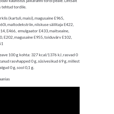
dav kaunistus jalkafänni tordi peale. Lihtsalt
s tehtud tordile.
klis (kartuli, maisi), magusaine E965,
60i, maltodekstriin, niiskuse säilitaja E422,
414, E466, emulgaator E433, maitseaine,
30, E202, magusaine E955, toiduvärv E102,
51
eave 100 g kohta: 327 kcal/1376 kJ, rasvad 0
stunud rasvhapped 0 g, süsivesikud 69 g, millest
algud 0 g, sool 0,1 g.
aanias