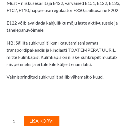
Must – niiskusesäilitaja E422, värvained E151, E122, E133,
E102, E110, happesuse regulaator E330, säilitusaine E202
E122 võib avaldada kahjulikku mõju laste aktiivususele ja
tähelepanuvõimele.
NB! Säilita suhkrupilti kuni kasutamiseni samas
transpordipakendis ja kindlasti TOATEMPERATUURIL,
mitte külmkapis! Külmkapis on niiske, suhkrupilt muutub
siis pehmeks ja ei tule kile küljest enam lahti.
Valmisprinditud suhkrupilt säilib vähemalt 6 kuud.
Söödav
A
LISA KORVI
tordipilt
l