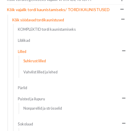
Kõik vajalik tordi kaunistamiseks/ TORDIKAUNISTUSED
Kõik söödavad tordikaunistused
KOMPLEKTID tordi kaunistamiseks
Liblikad
Lilled
Suhkrust lilled
Vahvlist lilled ja lehed
Pärlid
Puisted ja ilupuru
Nonparellid ja strösselid
Šokolaad