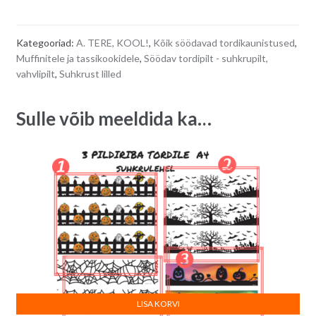
aabitsaga
t
A5-
e
Kategooriad:
A. TERE, KOOL!
,
Kõik söödavad tordikaunistused
,
suurusel
r
Muffinitele ja tassikookidele
,
Söödav tordipilt - suhkrupilt,
suhkrulehel
n
vahvlipilt
,
Suhkrust lilled
"HEAD
a
KOOLITEED!"
t
Sulle võib meeldida ka…
quantity
i
v
e
:
LISA KORVI