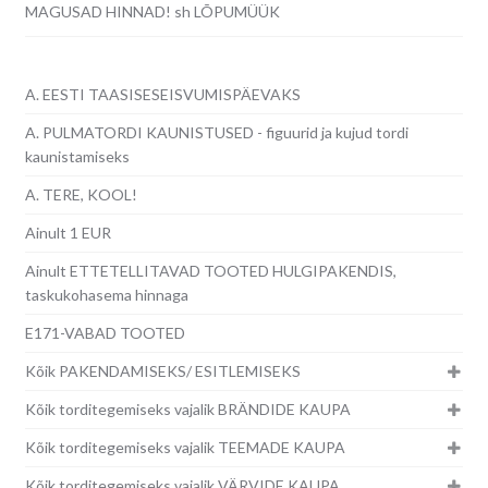
MAGUSAD HINNAD! sh LÕPUMÜÜK
A. EESTI TAASISESEISVUMISPÄEVAKS
A. PULMATORDI KAUNISTUSED - figuurid ja kujud tordi
kaunistamiseks
A. TERE, KOOL!
Ainult 1 EUR
Ainult ETTETELLITAVAD TOOTED HULGIPAKENDIS,
taskukohasema hinnaga
E171-VABAD TOOTED
Kõik PAKENDAMISEKS/ ESITLEMISEKS
Kõik torditegemiseks vajalik BRÄNDIDE KAUPA
Kõik torditegemiseks vajalik TEEMADE KAUPA
Kõik torditegemiseks vajalik VÄRVIDE KAUPA