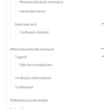
Pihustatav šokolaad, velvet spray
Šokolaadist dekoor
Suhkrudekoorid
Tordikujud, söödavad
Mittesöödavad tordikaunistused
Topperid
Palju õnne sünnipäevaks
Tordikujud, mittesöödavad
Tordiküünlad
Muffinitele ja tassikookidele