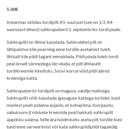
5.00
€
Imearmas söödav tordipilt A5-suurusel (see on 1/2 A4-
suurusest lehest) suhkrupaberil 1. septembriks tordi peale.
Suhkrupilti on lihtne kasutada. Suhkrulehel pilt on
läbipaistva kile peal ning enne tordile asetamist tuleb
lihtsalt kile pildi tagant eemaldada. Pildi pinda tuleb tordi
peal õrnalt sõrmedega üle siluda, et pilt ühtlaselt
tordikreemile kinnituks. Soovi korral võid pildi ääred
kreemiga katta.
Suhkrupaberist tordipilt on magusa, vanilje maitsega.
Suhkrupilti võib kasutada igasuguse kattega tortidel, kuid
meelest peab pidama asjaolu, et kohupiima, toorjuustu,
vahukoore jt niiskete kreemide peal hakkab suhkrupilt
ajapikku sulama. Selle ära hoidmiseks aseta pilt tordile kuni
tund enne serveerimist või kata suhkrupildipildi tagakülg