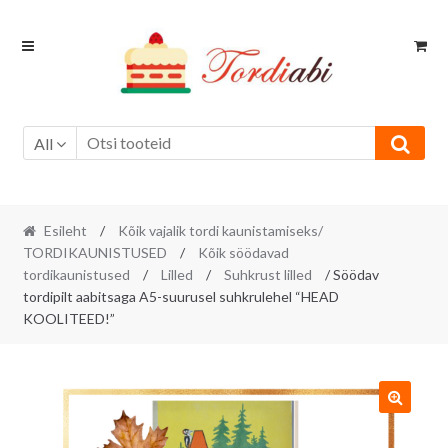
Skip
Skip
to
to
navigation
content
All
Esileht
/
Kõik vajalik tordi kaunistamiseks/
TORDIKAUNISTUSED
/
Kõik söödavad
tordikaunistused
/
Lilled
/
Suhkrust lilled
/ Söödav
tordipilt aabitsaga A5-suurusel suhkrulehel “HEAD
KOOLITEED!”