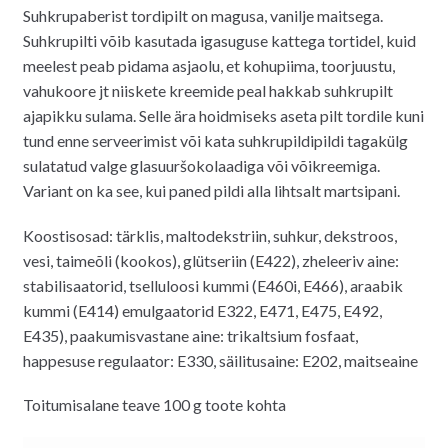
Suhkrupaberist tordipilt on magusa, vanilje maitsega.
Suhkrupilti võib kasutada igasuguse kattega tortidel, kuid
meelest peab pidama asjaolu, et kohupiima, toorjuustu,
vahukoore jt niiskete kreemide peal hakkab suhkrupilt
ajapikku sulama. Selle ära hoidmiseks aseta pilt tordile kuni
tund enne serveerimist või kata suhkrupildipildi tagakülg
sulatatud valge glasuuršokolaadiga või võikreemiga.
Variant on ka see, kui paned pildi alla lihtsalt martsipani.
Koostisosad: tärklis, maltodekstriin, suhkur, dekstroos,
vesi, taimeõli (kookos), glütseriin (E422), zheleeriv aine:
stabilisaatorid, tselluloosi kummi (E460i, E466), araabik
kummi (E414) emulgaatorid E322, E471, E475, E492,
E435), paakumisvastane aine: trikaltsium fosfaat,
happesuse regulaator: E330, säilitusaine: E202, maitseaine
Toitumisalane teave 100 g toote kohta