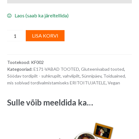
Laos (saab ka järeltellida)
Söödav
A
LISA KORVI
A4
l
dekoorpaber
t
suhkruga
e
Tootekood:
KF002
(suhkrupaber)
r
Kategooriad:
E171-VABAD TOOTED
,
Gluteenivabad tooted
,
toiduvärvidega
n
Söödav tordipilt - suhkrupilt, vahvlipilt
,
Sünnipäev
,
Toiduained,
printimiseks
a
mis sobivad tordivalmistamiseks ERITOITUJATELE
,
Vegan
-
t
1
i
Sulle võib meeldida ka…
pakk
v
(20
e
tk)
:
quantity