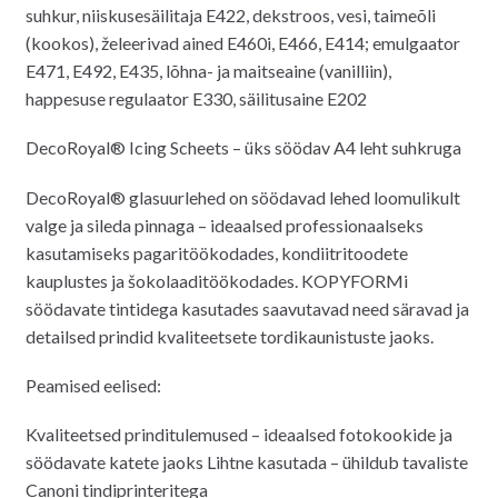
suhkur, niiskusesäilitaja E422, dekstroos, vesi, taimeõli
(kookos), želeerivad ained E460i, E466, E414; emulgaator
E471, E492, E435, lõhna- ja maitseaine (vanilliin),
happesuse regulaator E330, säilitusaine E202
DecoRoyal® Icing Scheets – üks söödav A4 leht suhkruga
DecoRoyal® glasuurlehed on söödavad lehed loomulikult
valge ja sileda pinnaga – ideaalsed professionaalseks
kasutamiseks pagaritöökodades, kondiitritoodete
kauplustes ja šokolaaditöökodades. KOPYFORMi
söödavate tintidega kasutades saavutavad need säravad ja
detailsed prindid kvaliteetsete tordikaunistuste jaoks.
Peamised eelised:
Kvaliteetsed prinditulemused – ideaalsed fotokookide ja
söödavate katete jaoks Lihtne kasutada – ühildub tavaliste
Canoni tindiprinteritega