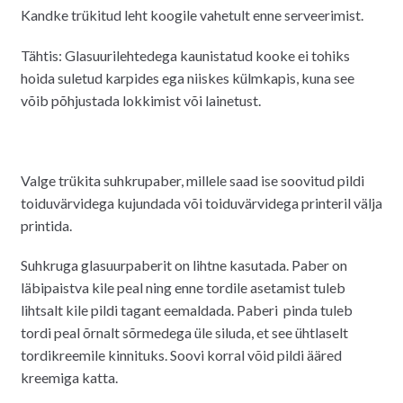
Kandke trükitud leht koogile vahetult enne serveerimist.
Tähtis: Glasuurilehtedega kaunistatud kooke ei tohiks
hoida suletud karpides ega niiskes külmkapis, kuna see
võib põhjustada lokkimist või lainetust.
Valge trükita suhkrupaber, millele saad ise soovitud pildi
toiduvärvidega kujundada või toiduvärvidega printeril välja
printida.
Suhkruga glasuurpaberit on lihtne kasutada. Paber on
läbipaistva kile peal ning enne tordile asetamist tuleb
lihtsalt kile pildi tagant eemaldada. Paberi pinda tuleb
tordi peal õrnalt sõrmedega üle siluda, et see ühtlaselt
tordikreemile kinnituks. Soovi korral võid pildi ääred
kreemiga katta.