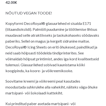
42.00
€
NÕUTUD VEGAN TOODE!
Kopyformi DecoRoyal® glasuurlehed ei sisalda E171
(titaandioksiidi). Palmiõli puudumine ja töötlemise lihtsus
muudavad selle atraktiivseks ja taskukohaseks söödavaks
paberiks. Sellel on magus ja kergelt sidrunine maitse.
DecoRoyal® Icing Sheets on eriti õhukesed, paindlikud ja
neid saab hõlpsasti töödelda tindiprinterites. See
võimaldab hõlpsat printimist, andes iga kord kvaliteetseid
tulemusi. Glasuurilehed sobivad kaunistama kõiki
koogipindu, ka koore- ja võikreemikooke.
Soovitame kreemi ja võikreemi peal kasutades
moodustada suhkrulehe alla vahekiht, näiteks väga õhuke
martsipani- või šokolaadi kattekiht.
Kui prinditud paber asetada martsipani- või