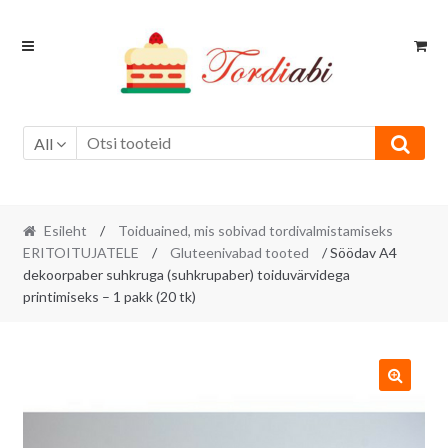
Skip
Skip
to
to
navigation
content
All
Esileht
/
Toiduained, mis sobivad tordivalmistamiseks
ERITOITUJATELE
/
Gluteenivabad tooted
/ Söödav A4
dekoorpaber suhkruga (suhkrupaber) toiduvärvidega
printimiseks – 1 pakk (20 tk)