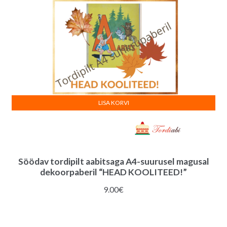
LISA KORVI
Söödav tordipilt aabitsaga A4-suurusel magusal
dekoorpaberil “HEAD KOOLITEED!”
9.00
€