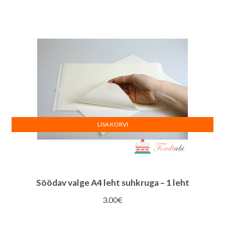
LISA KORVI
Söödav valge A4 leht suhkruga – 1 leht
3.00
€