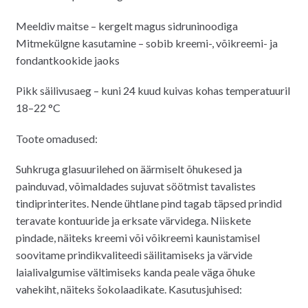
Meeldiv maitse – kergelt magus sidruninoodiga
Mitmekülgne kasutamine – sobib kreemi-, võikreemi- ja
fondantkookide jaoks
Pikk säilivusaeg – kuni 24 kuud kuivas kohas temperatuuril
18–22 °C
Toote omadused:
Suhkruga glasuurilehed on äärmiselt õhukesed ja
painduvad, võimaldades sujuvat söötmist tavalistes
tindiprinterites. Nende ühtlane pind tagab täpsed prindid
teravate kontuuride ja erksate värvidega. Niiskete
pindade, näiteks kreemi või võikreemi kaunistamisel
soovitame prindikvaliteedi säilitamiseks ja värvide
laialivalgumise vältimiseks kanda peale väga õhuke
vahekiht, näiteks šokolaadikate. Kasutusjuhised: