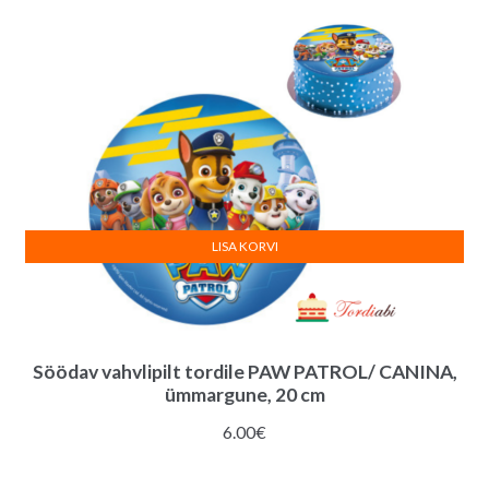
LISA KORVI
Söödav vahvlipilt tordile PAW PATROL/ CANINA,
ümmargune, 20 cm
6.00
€