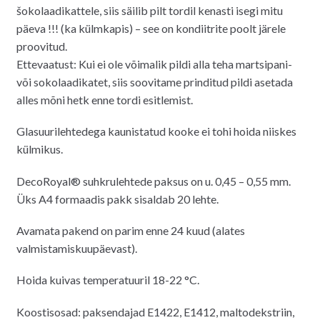
šokolaadikattele, siis säilib pilt tordil kenasti isegi mitu
päeva !!! (ka külmkapis) – see on kondiitrite poolt järele
proovitud.
Ettevaatust: Kui ei ole võimalik pildi alla teha martsipani-
või sokolaadikatet, siis soovitame prinditud pildi asetada
alles mõni hetk enne tordi esitlemist.
Glasuurilehtedega kaunistatud kooke ei tohi hoida niiskes
külmikus.
DecoRoyal® suhkrulehtede paksus on u. 0,45 – 0,55 mm.
Üks A4 formaadis pakk sisaldab 20 lehte.
Avamata pakend on parim enne 24 kuud (alates
valmistamiskuupäevast).
Hoida kuivas temperatuuril 18-22 °C.
Koostisosad: paksendajad E1422, E1412, maltodekstriin,