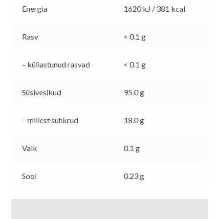
Energia
1620 kJ / 381 kcal
Rasv
< 0.1 g
– küllastunud rasvad
< 0.1 g
Süsivesikud
95.0 g
– millest suhkrud
18.0 g
Valk
0.1 g
Sool
0.23 g