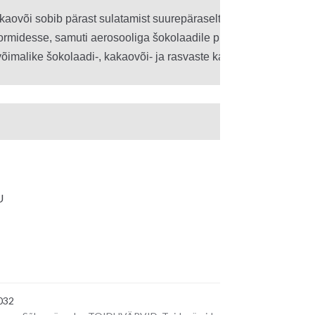
kaovõi sobib pärast sulatamist suurepäraselt pralineede värvimi
rmidesse, samuti aerosooliga šokolaadile pihustamiseks.

õimalike šokolaadi-, kakaovõi- ja rasvaste katete peale.
U
032