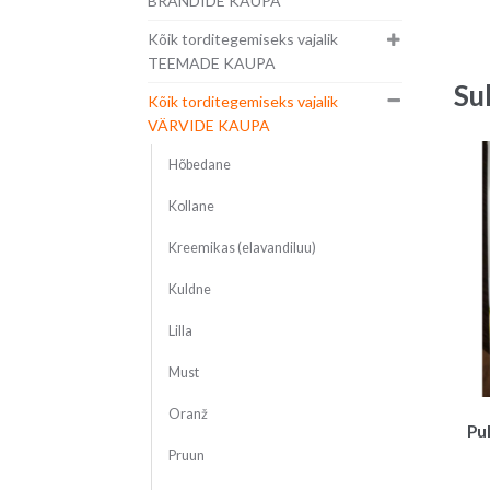
BRÄNDIDE KAUPA
Kõik torditegemiseks vajalik
TEEMADE KAUPA
Su
Kõik torditegemiseks vajalik
VÄRVIDE KAUPA
Hõbedane
Kollane
Kreemikas (elavandiluu)
Kuldne
Lilla
Must
Oranž
Pu
Pruun