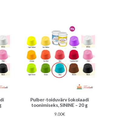
di
Pulber-toiduvärv šokolaadi
g
toonimiseks, SININE – 20 g
9.00
€