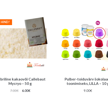
 HIND!
lbriline kakaovõi Callebaut
Pulber-toiduvärv šokolaa
Mycryo – 50 g
toonimiseks, LILLA – 10 
Algne
Praegune
7.00
€
6.00
€
9.00
€
hind
hind
oli:
on:
7.00€.
6.00€.