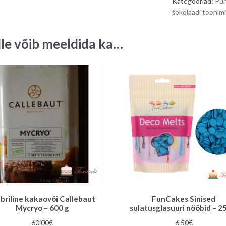
Kategooriad:
Pu
šokolaadi toonim
lle võib meeldida ka…
lbriline kakaovõi Callebaut
FunCakes Sinised
Mycryo – 600 g
sulatusglasuuri nööbid – 2
60.00
€
6.50
€