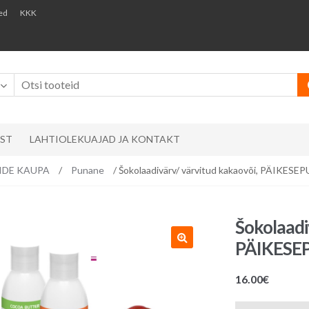
ed
KKK
AST
LAHTIOLEKUAJAD JA KONTAKT
RVIDE KAUPA
/
Punane
/ Šokolaadivärv/ värvitud kakaovõi, PÄIKESE
Šokolaadi
PÄIKESEP
16.00
€