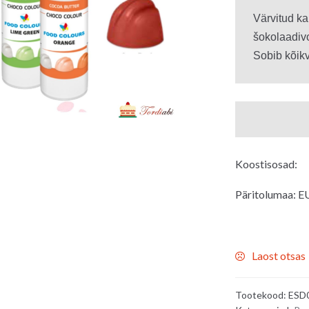
Värvitud ka
šokolaadivo
Sobib kõikv
Koostisosad:
Päritolumaa: E
Laost otsas
Tootekood:
ESD