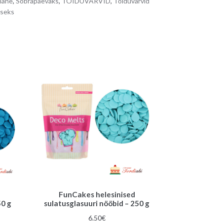
nane
,
Sõbrapäevaks
,
TOIDUVÄRVID
,
Toiduvärvid
iseks
FunCakes helesinised
50 g
sulatusglasuuri nööbid – 250 g
6.50
€