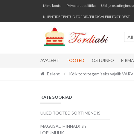
Skip
Skip
Minu konto
Privaatsuspoliitika
Üld- ja ostutingimus
to
to
KLIENTIDE TEHTUD TORDID/ PILDIGALERII TORTIDEST
navigation
content
All
AVALEHT
TOOTED
OSTUINFO
FIRM
Esileht
/
Kõik torditegemiseks vajalik VÄ
KATEGOORIAD
UUED TOOTED SORTIMENDIS
MAGUSAD HINNAD! sh
LÕPUMÜÜK