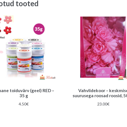
otud tooted
ane toiduvärv (geel) RED –
Vahvlidekoor – keskmis
35 g
suurusega roosad roosid, 5
4.50
€
23.00
€