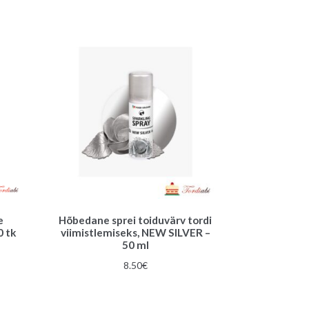
e
Hõbedane sprei toiduvärv tordi
0 tk
viimistlemiseks, NEW SILVER –
50 ml
8.50
€