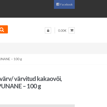
Facebook
0.00€
PUNANE – 100 g
värv/ värvitud kakaovõi,
UNANE – 100 g