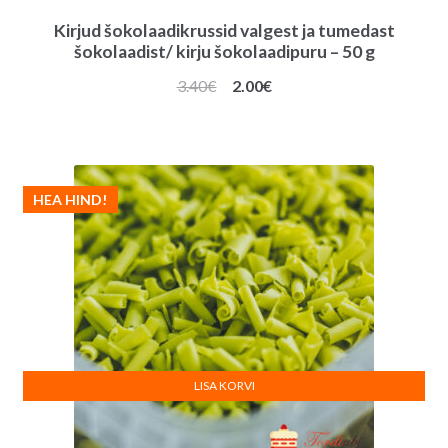
Kirjud šokolaadikrussid valgest ja tumedast
šokolaadist/ kirju šokolaadipuru – 50 g
Algne
Praegune
3.40
€
2.00
€
hind
hind
oli:
on:
3.40€.
2.00€.
HEA HIND!
LISA KORVI