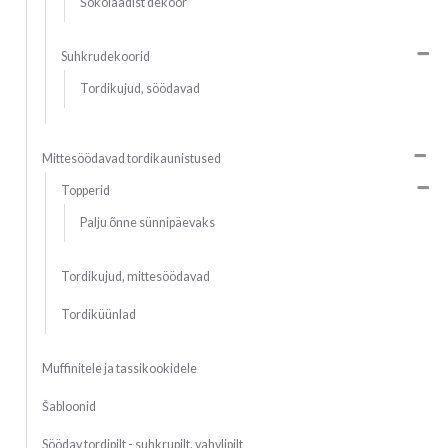
Šokolaadist dekoor
Suhkrudekoorid
Tordikujud, söödavad
Mittesöödavad tordikaunistused
Topperid
Palju õnne sünnipäevaks
Tordikujud, mittesöödavad
Tordiküünlad
Muffinitele ja tassikookidele
Šabloonid
Söödav tordipilt - suhkrupilt, vahvlipilt