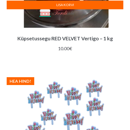
LISA KORVI
Küpsetussegu RED VELVET Vertigo – 1 kg
10.00
€
HEA HIND!