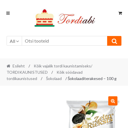
Skip
Skip
to
to
navigation
content
All
Esileht
/
Kõik vajalik tordi kaunistamiseks/
TORDIKAUNISTUSED
/
Kõik söödavad
tordikaunistused
/
Šokolaad
/ Šokolaaditerakesed – 100 g