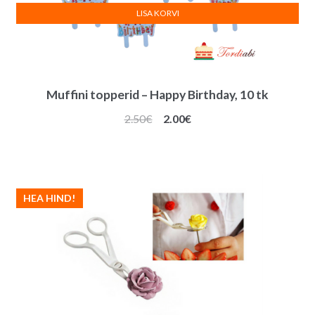
LISA KORVI
Muffini topperid – Happy Birthday, 10 tk
Algne
Praegune
2.50
€
2.00
€
hind
hind
oli:
on:
2.50€.
2.00€.
HEA HIND!