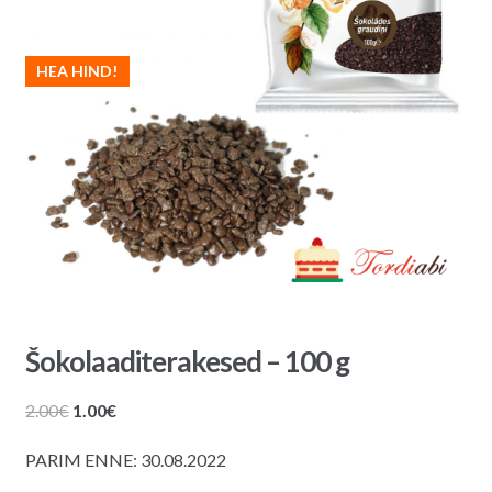
HEA HIND!
Šokolaaditerakesed – 100 g
Algne
Praegune
2.00
€
1.00
€
hind
hind
PARIM ENNE: 30.08.2022
oli:
on:
2.00€.
1.00€.