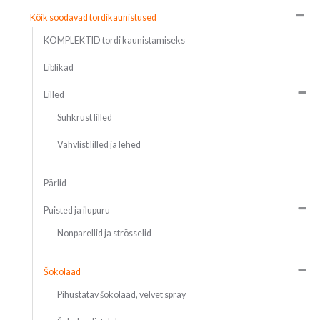
Kõik söödavad tordikaunistused
KOMPLEKTID tordi kaunistamiseks
Liblikad
Lilled
Suhkrust lilled
Vahvlist lilled ja lehed
Pärlid
Puisted ja ilupuru
Nonparellid ja strösselid
Šokolaad
Pihustatav šokolaad, velvet spray