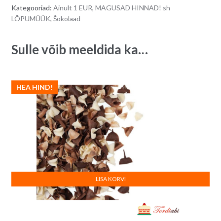
Kategooriad:
Ainult 1 EUR
,
MAGUSAD HINNAD! sh
LÕPUMÜÜK
,
Šokolaad
Sulle võib meeldida ka…
HEA HIND!
LISA KORVI