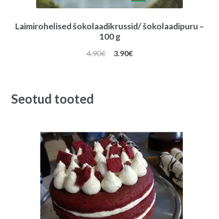
Laimirohelised šokolaadikrussid/ šokolaadipuru –
100 g
Algne
Praegune
4.90
€
3.90
€
hind
hind
oli:
on:
4.90€.
3.90€.
Seotud tooted