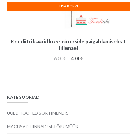
LISA KORVI
Kondiitri käärid kreemirooside paigaldamiseks +
lillenael
Algne
Praegune
6.00
€
4.00
€
hind
hind
oli:
on:
6.00€.
4.00€.
KATEGOORIAD
UUED TOOTED SORTIMENDIS
MAGUSAD HINNAD! sh LÕPUMÜÜK