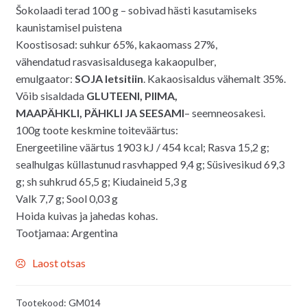
Šokolaadi terad 100 g – sobivad hästi kasutamiseks
kaunistamisel puistena
Koostisosad: suhkur 65%, kakaomass 27%,
vähendatud rasvasisaldusega kakaopulber,
emulgaator:
SOJA letsitiin
. Kakaosisaldus vähemalt 35%.
Võib sisaldada
GLUTEENI, PIIMA,
MAAPÄHKLI, PÄHKLI JA SEESAMI
– seemneosakesi.
100g toote keskmine toiteväärtus:
Energeetiline väärtus 1903 kJ / 454 kcal; Rasva 15,2 g;
sealhulgas küllastunud rasvhapped 9,4 g; Süsivesikud 69,3
g; sh suhkrud 65,5 g; Kiudaineid 5,3 g
Valk 7,7 g; Sool 0,03 g
Hoida kuivas ja jahedas kohas.
Tootjamaa: Argentina
Laost otsas
Tootekood:
GM014