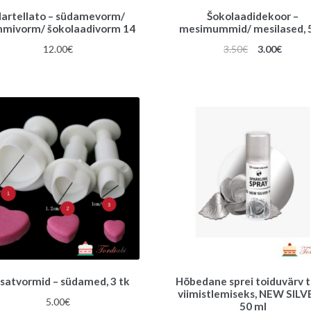
artellato – südamevorm/
Šokolaadidekoor –
mivorm/ šokolaadivorm 14
mesimummid/ mesilased, 5
Algne
Praeg
12.00
€
3.50
€
3.00
€
hind
hind
oli:
on:
3.50€.
3.00€.
tsatvormid – südamed, 3 tk
Hõbedane sprei toiduvärv t
viimistlemiseks, NEW SILV
5.00
€
50 ml