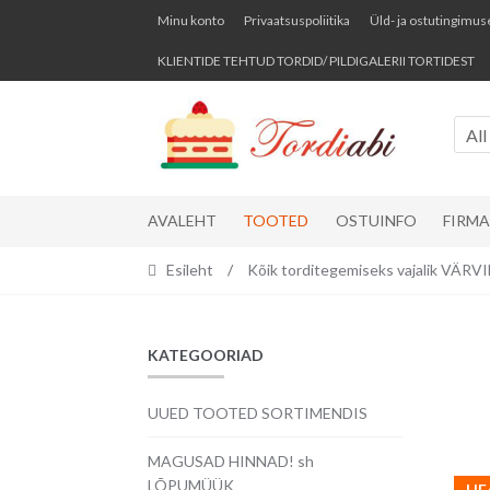
Skip
Skip
Minu konto
Privaatsuspoliitika
Üld- ja ostutingimus
to
to
KLIENTIDE TEHTUD TORDID/ PILDIGALERII TORTIDEST
navigation
content
All
AVALEHT
TOOTED
OSTUINFO
FIRM
Esileht
/
Kõik torditegemiseks vajalik VÄR
KATEGOORIAD
UUED TOOTED SORTIMENDIS
MAGUSAD HINNAD! sh
LÕPUMÜÜK
HE