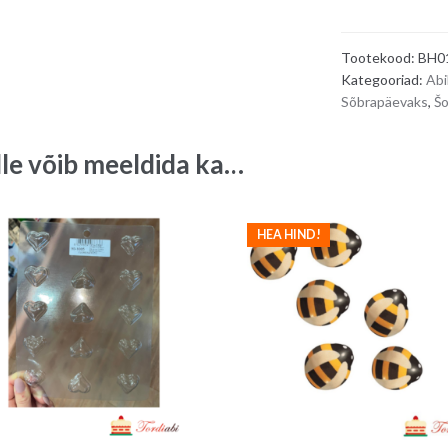
šokolaadist
-
Tootekood:
BH0
värviline
Kategooriad:
Abi
süda,
Sõbrapäevaks
,
Šo
5
x
lle võib meeldida ka…
4,4
cm
quantity
HEA HIND!