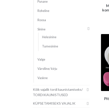
Punane
M
kom
Roheline
Roosa
Sinine
Helesinine
Tumesinine
Valge
Värviline/ kirju
Vaskne
Kõik vajalik tordi kaunistamiseks/
TORDIKAUNISTUSED
Pi
KÜPSETAMISEKS VAJALIK