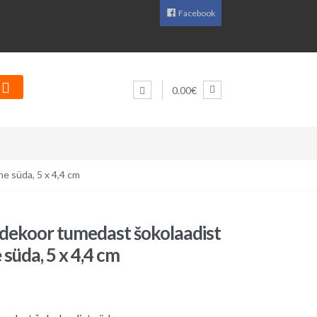
Facebook
0.00€
ne süda, 5 x 4,4 cm
dekoor tumedast šokolaadist
e süda, 5 x 4,4 cm
aegune
d