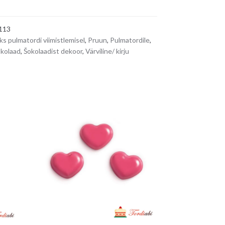
t
e
113
r
ks pulmatordi viimistlemisel
,
Pruun
,
Pulmatordile
,
n
kolaad
,
Šokolaadist dekoor
,
Värviline/ kirju
a
t
i
v
e
: