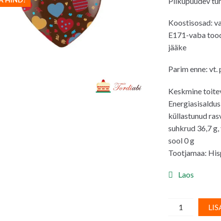
Pilkupüüdev tu
oli:
on:
1.00€.
0.8
Koostisosad: va
E171-vaba tood
jääke
Parim enne: vt.
Keskmine toite
Energiasisaldus 
küllastunud ras
suhkrud 36,7 g, 
sool 0 g
Tootjamaa: His
Laos
Šokolaadidek
LIS
tumedast