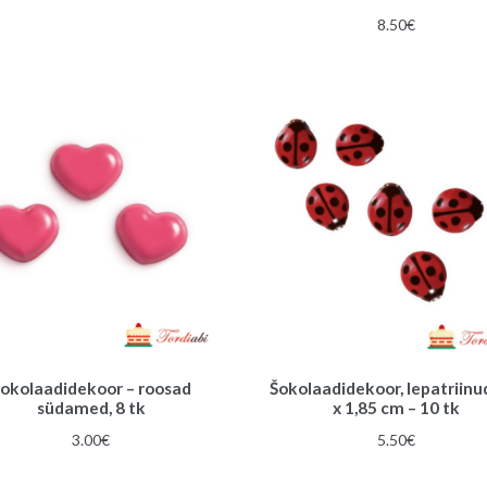
8.50
€
okolaadidekoor – roosad
Šokolaadidekoor, lepatriinud
südamed, 8 tk
x 1,85 cm – 10 tk
3.00
€
5.50
€