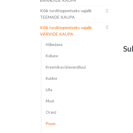
BRÄNDIDE KAUPA
Kõik torditegemiseks vajalik
TEEMADE KAUPA
Kõik torditegemiseks vajalik
VÄRVIDE KAUPA
Hõbedane
Su
Kollane
Kreemikas (elavandiluu)
Kuldne
Lilla
Must
Oranž
Pruun