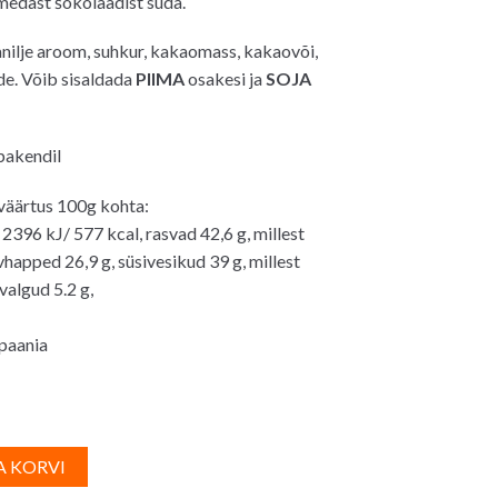
medast šokolaadist süda.
0€.
nilje aroom, suhkur, kakaomass, kakaovõi,
e. Võib sisaldada
PIIMA
osakesi ja
SOJA
 pakendil
väärtus 100g kohta:
2396 kJ/ 577 kcal, rasvad 42,6 g, millest
vhapped 26,9 g, süsivesikud 39 g, millest
valgud 5.2 g,
paania
oor
A
A KORVI
l