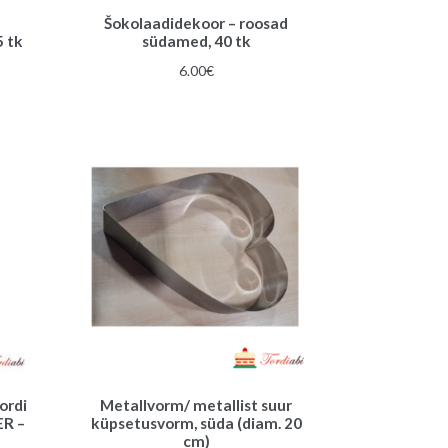
Šokolaadidekoor – roosad
 tk
südamed, 40 tk
une
6.00
€
ordi
Metallvorm/ metallist suur
ER –
küpsetusvorm, süda (diam. 20
cm)