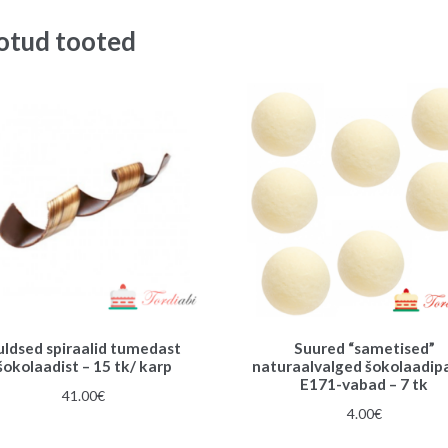
otud tooted
uldsed spiraalid tumedast
Suured “sametised”
šokolaadist – 15 tk/ karp
naturaalvalged šokolaadipal
E171-vabad – 7 tk
41.00
€
4.00
€