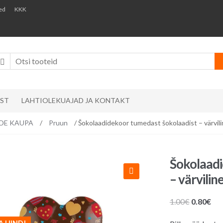
ed
KKK
AST
LAHTIOLEKUAJAD JA KONTAKT
VIDE KAUPA
/
Pruun
/ Šokolaadidekoor tumedast šokolaadist – värvili
Šokolaadi
– värvilin
Algne
Pr
1.00
€
0.80
€
hind
hin
A HIND!