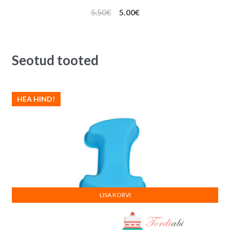
Algne
Praegune
5.50
€
5.00
€
hind
hind
oli:
on:
5.50€.
5.00€.
Seotud tooted
HEA HIND!
LISA KORVI