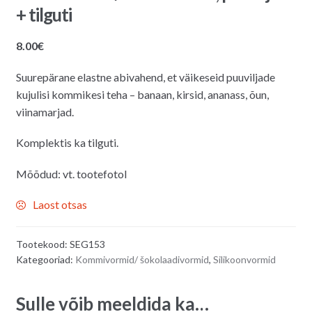
+ tilguti
8.00
€
Suurepärane elastne abivahend, et väikeseid puuviljade
kujulisi kommikesi teha – banaan, kirsid, ananass, õun,
viinamarjad.
Komplektis ka tilguti.
Mõõdud: vt. tootefotol
Laost otsas
Tootekood:
SEG153
Kategooriad:
Kommivormid/ šokolaadivormid
,
Silikoonvormid
Sulle võib meeldida ka…