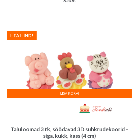
8.50
€
HEA HIND!
LISA KORVI
Taluloomad 3 tk, söödavad 3D suhkrudekoorid –
siga, kukk, kass (4 cm)