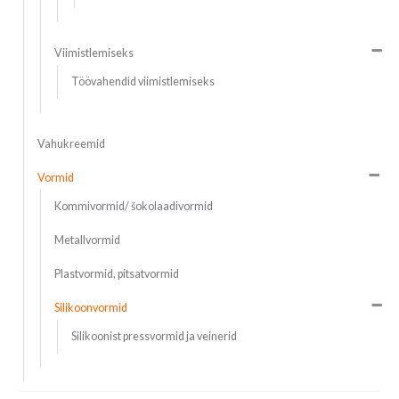
Viimistlemiseks
Töövahendid viimistlemiseks
Vahukreemid
Vormid
Kommivormid/ šokolaadivormid
Metallvormid
Plastvormid, pitsatvormid
Silikoonvormid
Silikoonist pressvormid ja veinerid