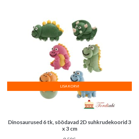
hind
hind
oli:
on:
7.00€.
6.00€.
LISA KORVI
Dinosaurused 6 tk, söödavad 2D suhkrudekoorid 3
x 3 cm