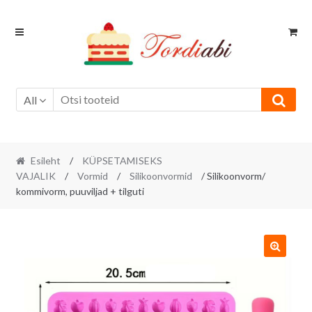
Skip
Skip
to
to
navigation
content
All
Esileht
/
KÜPSETAMISEKS
VAJALIK
/
Vormid
/
Silikoonvormid
/ Silikoonvorm/
kommivorm, puuviljad + tilguti