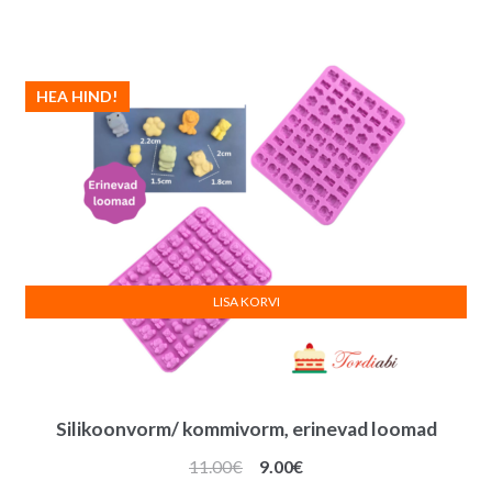
oli:
on:
9.00€.
7.00€.
HEA HIND!
LISA KORVI
Silikoonvorm/ kommivorm, erinevad loomad
Algne
Praegune
11.00
€
9.00
€