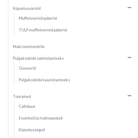
Küpsetusvormid
Muffinivormid paberist
TULP muffinivormid paberist
Makroonimeistrile
Pulgakookide valmistamiseks
Glasuurid
Pulgakookide kaunistamiseks
Toorained
Callebaut
Essentsid ja maitsepastad
Küpsetussegud