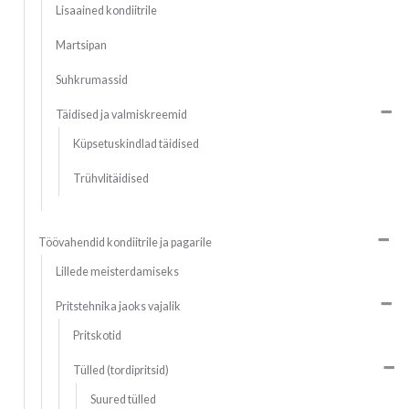
Lisaained kondiitrile
Martsipan
Suhkrumassid
Täidised ja valmiskreemid
Küpsetuskindlad täidised
Trühvlitäidised
Töövahendid kondiitrile ja pagarile
Lillede meisterdamiseks
Pritstehnika jaoks vajalik
Pritskotid
Tülled (tordipritsid)
Suured tülled