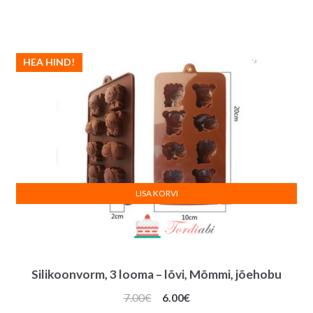
hind
hind
oli:
on:
11.00€.
9.00€.
HEA HIND!
LISA KORVI
Silikoonvorm, 3 looma – lõvi, Mõmmi, jõehobu
Algne
Praegune
7.00
€
6.00
€