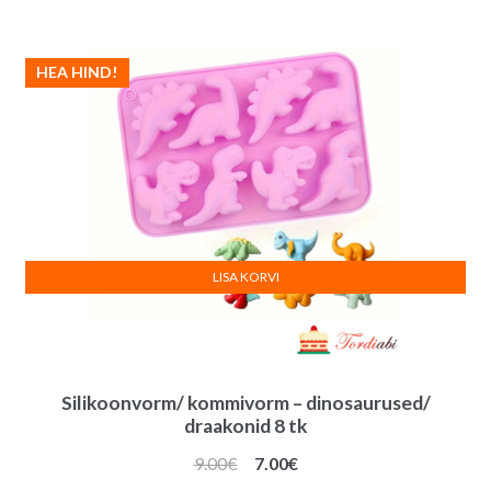
HEA HIND!
LISA KORVI
Silikoonvorm/ kommivorm – dinosaurused/
draakonid 8 tk
Algne
Praegune
9.00
€
7.00
€
hind
hind