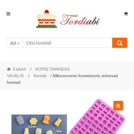
Skip
Skip
to
to
navigation
content
All
Esileht
/
KÜPSETAMISEKS
VAJALIK
/
Vormid
/ Silikoonvorm/ kommivorm, erinevad
loomad