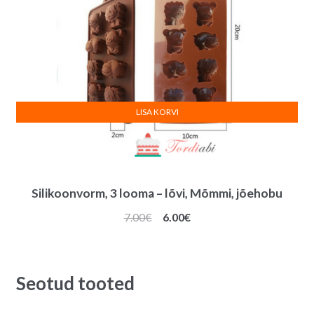
LISA KORVI
Silikoonvorm, 3 looma – lõvi, Mõmmi, jõehobu
Algne
Praegune
7.00
€
6.00
€
hind
hind
oli:
on:
7.00€.
6.00€.
Seotud tooted