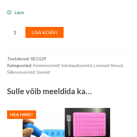
Laos
Silikoonvorm/
A
LISA KORVI
kommivorm,
l
erinevad
t
loomad
e
Tootekood:
SEG129
quantity
r
Kategooriad:
Kommivormid/ šokolaadivormid
,
Loomad/ linnud
,
n
Silikoonvormid
,
Vormid
a
t
Sulle võib meeldida ka…
i
v
e
:
HEA HIND!