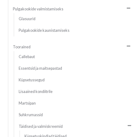
Pulgakookide valmistamiseks
Glasuurid
Pulgakookide kaunistamiseks
Toorained
Callebaut
Essentsid ja maitsepastad
Küpsetussegud
Lisaained kondiitrile
Martsipan
Suhkrumassid
Täidised ja valmiskreemid
Küpsetuskindlad täidised