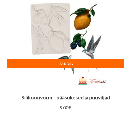
LISA KORVI
Silikoonvorm – pääsukesed ja puuviljad
9.00
€