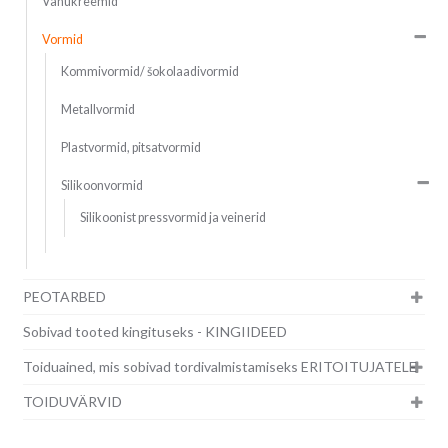
Vahukreemid
Vormid
Kommivormid/ šokolaadivormid
Metallvormid
Plastvormid, pitsatvormid
Silikoonvormid
Silikoonist pressvormid ja veinerid
PEOTARBED
Sobivad tooted kingituseks - KINGIIDEED
Toiduained, mis sobivad tordivalmistamiseks ERITOITUJATELE
TOIDUVÄRVID