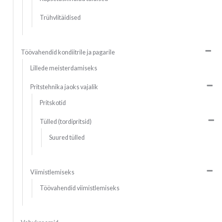
Trühvlitäidised
Töövahendid kondiitrile ja pagarile
Lillede meisterdamiseks
Pritstehnika jaoks vajalik
Pritskotid
Tülled (tordipritsid)
Suured tülled
Viimistlemiseks
Töövahendid viimistlemiseks