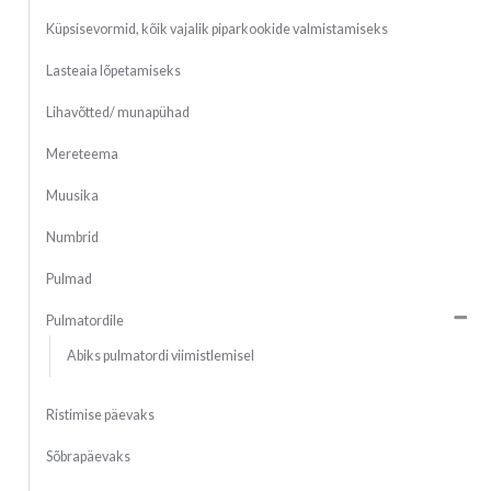
Küpsisevormid, kõik vajalik piparkookide valmistamiseks
Lasteaia lõpetamiseks
Lihavõtted/ munapühad
Mereteema
Muusika
Numbrid
Pulmad
Pulmatordile
Abiks pulmatordi viimistlemisel
Ristimise päevaks
Sõbrapäevaks