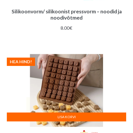
Silikoonvorm/ silikoonist pressvorm – noodid ja
noodivõtmed
8.00
€
HEA HIND!
LISA KORVI