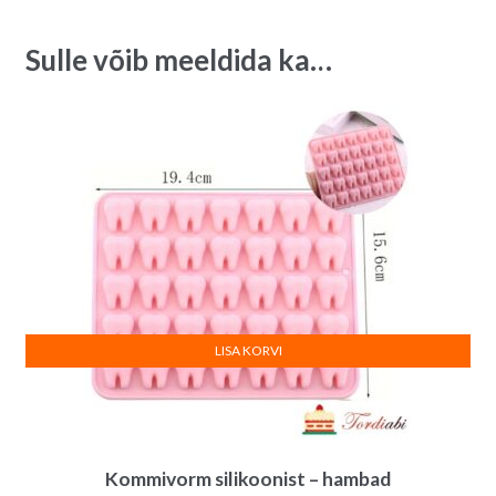
a
t
Sulle võib meeldida ka…
i
v
e
:
LISA KORVI
Kommivorm silikoonist – hambad