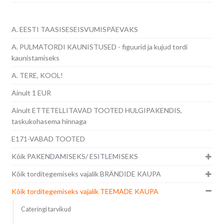
A. EESTI TAASISESEISVUMISPÄEVAKS
A. PULMATORDI KAUNISTUSED - figuurid ja kujud tordi
kaunistamiseks
A. TERE, KOOL!
Ainult 1 EUR
Ainult ETTETELLITAVAD TOOTED HULGIPAKENDIS,
taskukohasema hinnaga
E171-VABAD TOOTED
Kõik PAKENDAMISEKS/ ESITLEMISEKS
Kõik torditegemiseks vajalik BRÄNDIDE KAUPA
Kõik torditegemiseks vajalik TEEMADE KAUPA
Cateringi tarvikud