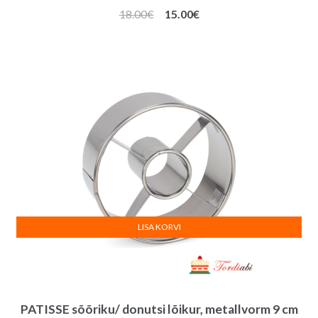
Algne
Praegune
18.00
€
15.00
€
hind
hind
oli:
on:
18.00€.
15.00€.
LISA KORVI
PATISSE sõõriku/ donutsi lõikur, metallvorm 9 cm