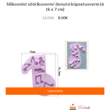
Silikoonist sõõrikuvorm/ donutsi küpsetusvorm (6
tk x 7 cm)
Algne
Praegune
12.00
€
8.00
€
hind
hind
oli:
on:
12.00€.
8.00€.
LISA KORVI