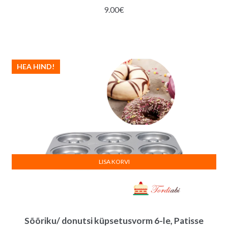
9.00
€
HEA HIND!
LISA KORVI
Sõõriku/ donutsi küpsetusvorm 6-le, Patisse