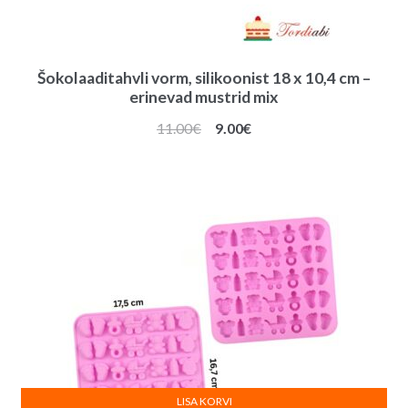
Šokolaaditahvli vorm, silikoonist 18 x 10,4 cm –
erinevad mustrid mix
Algne
Praegune
11.00
€
9.00
€
hind
hind
oli:
on:
11.00€.
9.00€.
LISA KORVI