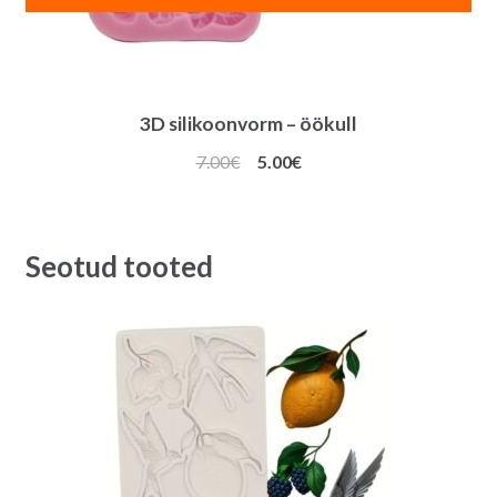
3D silikoonvorm – öökull
Algne
Praegune
7.00
€
5.00
€
hind
hind
oli:
on:
7.00€.
5.00€.
Seotud tooted