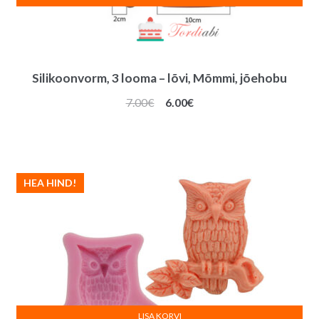
Silikoonvorm, 3 looma – lõvi, Mõmmi, jõehobu
Algne
Praegune
7.00
€
6.00
€
hind
hind
oli:
on:
7.00€.
6.00€.
HEA HIND!
LISA KORVI