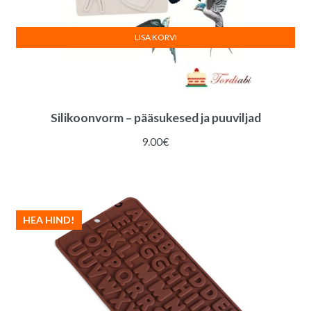
LISA KORVI
Silikoonvorm – pääsukesed ja puuviljad
9.00
€
HEA HIND!