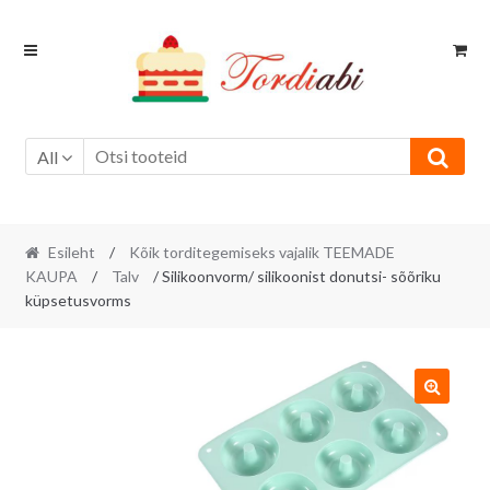
Skip
Skip
to
to
navigation
content
All
Esileht
/
Kõik torditegemiseks vajalik TEEMADE
KAUPA
/
Talv
/ Silikoonvorm/ silikoonist donutsi- sõõriku
küpsetusvorms