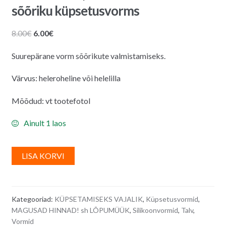
sõõriku küpsetusvorms
Algne
Praegune
8.00
€
6.00
€
hind
hind
Suurepärane vorm sõõrikute valmistamiseks.
oli:
on:
8.00€.
6.00€.
Värvus: heleroheline või helelilla
Mõõdud: vt tootefotol
Ainult 1 laos
A
LISA KORVI
l
t
e
Kategooriad:
KÜPSETAMISEKS VAJALIK
,
Küpsetusvormid
,
r
MAGUSAD HINNAD! sh LÕPUMÜÜK
,
Silikoonvormid
,
Talv
,
n
Vormid