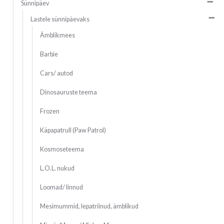
Sünnipäev
Lastele sünnipäevaks
Ämblikmees
Barbie
Cars/ autod
Dinosauruste teema
Frozen
Käpapatrull (Paw Patrol)
Kosmoseteema
L.O.L. nukud
Loomad/ linnud
Mesimummid, lepatriinud, ämblikud