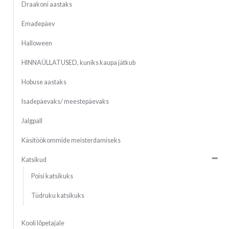
Draakoni aastaks
Emadepäev
Halloween
HINNAÜLLATUSED, kuniks kaupa jätkub
Hobuse aastaks
Isadepäevaks/ meestepäevaks
Jalgpall
Käsitöökommide meisterdamiseks
Katsikud
Poisi katsikuks
Tüdruku katsikuks
Kooli lõpetajale