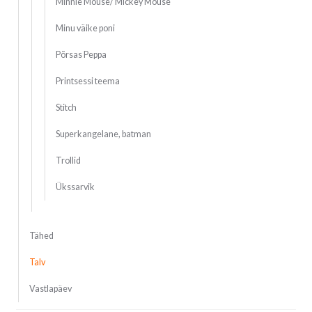
Minnie Mouse/ Mickey Mouse
Minu väike poni
Põrsas Peppa
Printsessi teema
Stitch
Superkangelane, batman
Trollid
Ükssarvik
Tähed
Talv
Vastlapäev