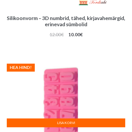
Silikoonvorm – 3D numbrid, tähed, kirjavahemärgid,
erinevad sümbolid
Algne
Praegune
12.00
€
10.00
€
hind
hind
oli:
on:
12.00€.
10.00€.
HEA HIND!
LISA KORVI