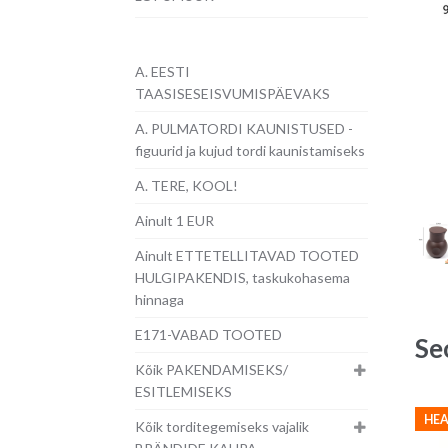
A. EESTI
TAASISESEISVUMISPÄEVAKS
A. PULMATORDI KAUNISTUSED -
figuurid ja kujud tordi kaunistamiseks
A. TERE, KOOL!
Ainult 1 EUR
Ainult ETTETELLITAVAD TOOTED
HULGIPAKENDIS, taskukohasema
hinnaga
E171-VABAD TOOTED
Se
Kõik PAKENDAMISEKS/
ESITLEMISEKS
HEA
Kõik torditegemiseks vajalik