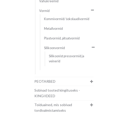
Vahukreemid
Vormid
Kommivormid/ šokolaadivormid
Metallvormid
Plastvormid, pitsatvormid
Silikoonvormid
Silikoonist pressvormid ja
veinerid
PEOTARBED
Sobivad tooted kingituseks -
KINGIIDEED
Toiduained, mis sobivad
tordivalmistamiseks