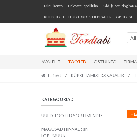
Skip
Skip
Minu konto
Privaatsuspoliitika
Üld- ja ostutingimus
to
to
KLIENTIDE TEHTUD TORDID/ PILDIGALERII TORTIDEST
navigation
content
All
AVALEHT
TOOTED
OSTUINFO
FIRM
Esileht
/
KÜPSETAMISEKS VAJALIK
/
T
KATEGOORIAD
HE
UUED TOOTED SORTIMENDIS
MAGUSAD HINNAD! sh
LÕPUMÜÜK