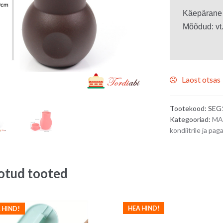
oli:
on:
Käepärane k
8.00€.
5.0
Mõõdud: vt. 
Laost otsas
Tootekood:
SEG
Kategooriad:
MA
kondiitrile ja paga
otud tooted
HEA HIND!
 HIND!