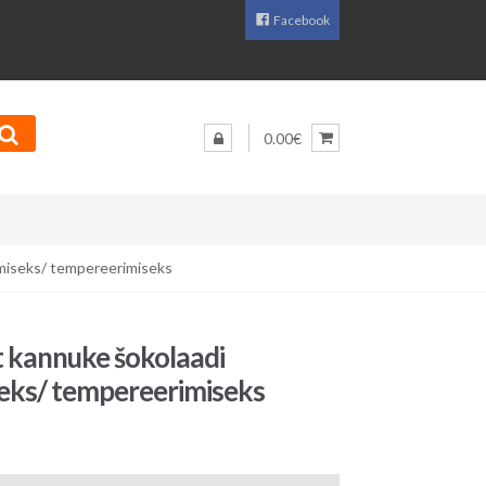
Facebook
0.00€
amiseks/ tempereerimiseks
st kannuke šokolaadi
eks/ tempereerimiseks
aegune
d