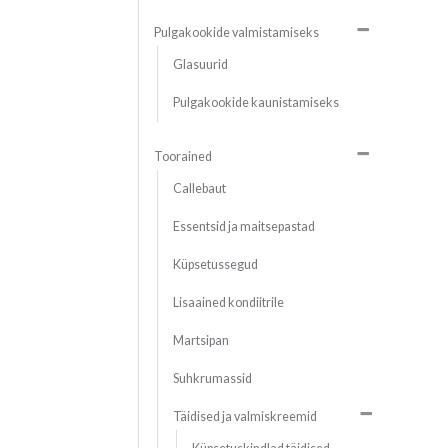
Pulgakookide valmistamiseks
Glasuurid
Pulgakookide kaunistamiseks
Toorained
Callebaut
Essentsid ja maitsepastad
Küpsetussegud
Lisaained kondiitrile
Martsipan
Suhkrumassid
Täidised ja valmiskreemid