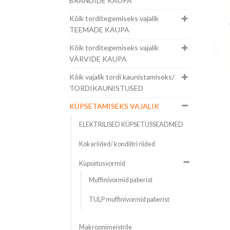
BRÄNDIDE KAUPA
Kõik torditegemiseks vajalik
TEEMADE KAUPA
Kõik torditegemiseks vajalik
VÄRVIDE KAUPA
Kõik vajalik tordi kaunistamiseks/
TORDIKAUNISTUSED
KÜPSETAMISEKS VAJALIK
ELEKTRILISED KÜPSETUSSEADMED
Kokariided/ kondiitri riided
Küpsetusvormid
Muffinivormid paberist
TULP muffinivormid paberist
Makroonimeistrile