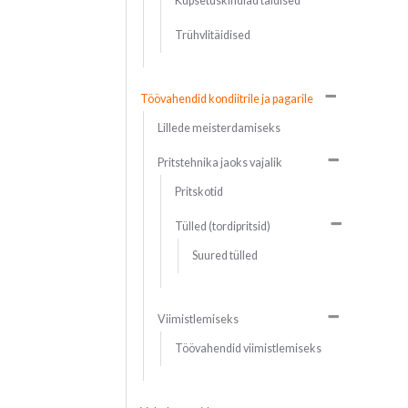
Küpsetuskindlad täidised
Trühvlitäidised
Töövahendid kondiitrile ja pagarile
Lillede meisterdamiseks
Pritstehnika jaoks vajalik
Pritskotid
Tülled (tordipritsid)
Suured tülled
Viimistlemiseks
Töövahendid viimistlemiseks