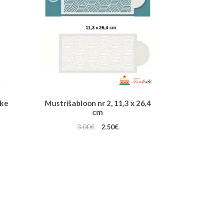
ike
Mustrišabloon nr 2, 11,3 x 26,4
cm
une
Algne
Praegune
3.00
€
2.50
€
hind
hind
oli:
on:
3.00€.
2.50€.