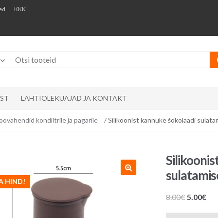
ed
KKK
AST
LAHTIOLEKUAJAD JA KONTAKT
öövahendid kondiitrile ja pagarile
/ Silikoonist kannuke šokolaadi sulat
Silikooni
sulatamis
A HIND!
Algne
Pr
8.00
€
5.00
€
hind
hin