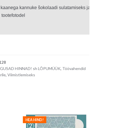
aanega kannuke šokolaadi sulatamiseks ja seejärel valmistoodet
0€.
tootefotodel

128
GUSAD HINNAD! sh LÕPUMÜÜK
,
Töövahendid
rile
,
Viimistlemiseks
HEA HIND!