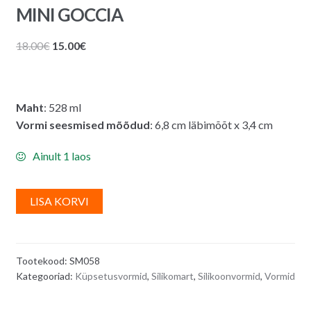
MINI GOCCIA
Algne
Praegune
18.00
€
15.00
€
hind
hind
oli:
on:
18.00€.
15.00€.
Maht
: 528 ml
Vormi seesmised mõõdud
: 6,8 cm läbimõõt x 3,4 cm
Ainult 1 laos
A
LISA KORVI
l
t
e
Tootekood:
SM058
r
Kategooriad:
Küpsetusvormid
,
Silikomart
,
Silikoonvormid
,
Vormid
n
a