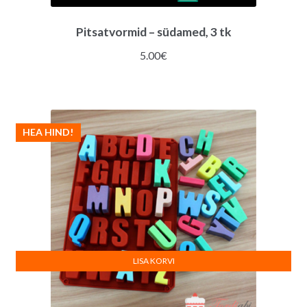
Pitsatvormid – südamed, 3 tk
5.00
€
HEA HIND!
LISA KORVI