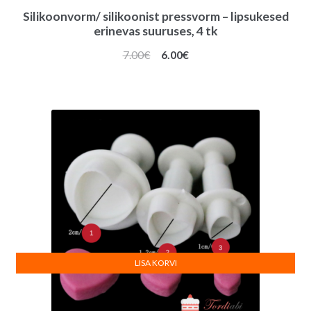
Silikoonvorm/ silikoonist pressvorm – lipsukesed
erinevas suuruses, 4 tk
Algne
Praegune
7.00
€
6.00
€
hind
hind
oli:
on:
7.00€.
6.00€.
LISA KORVI