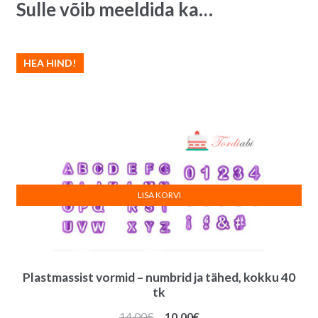
Sulle võib meeldida ka…
t
i
v
e
HEA HIND!
:
LISA KORVI
Plastmassist vormid – numbrid ja tähed, kokku 40
tk
Algne
Praegune
14.00
€
10.00
€