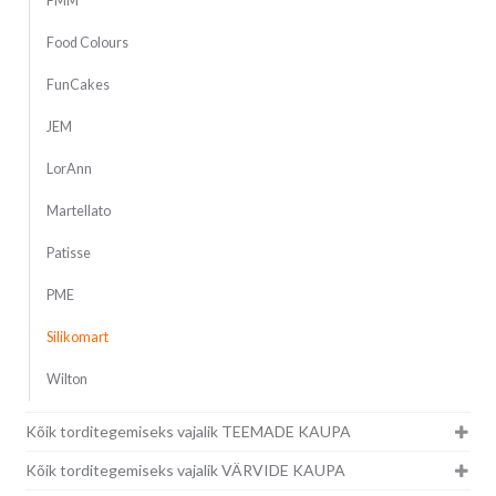
FMM
Food Colours
FunCakes
JEM
LorAnn
Martellato
Patisse
PME
Silikomart
Wilton
Kõik torditegemiseks vajalik TEEMADE KAUPA
Kõik torditegemiseks vajalik VÄRVIDE KAUPA