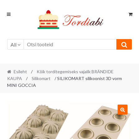
Skip
Skip
to
to
navigation
content
All
Esileht
/
Kõik torditegemiseks vajalik BRÄNDIDE
KAUPA
/
Silikomart
/ SILIKOMART silikoonist 3D vorm
MINI GOCCIA