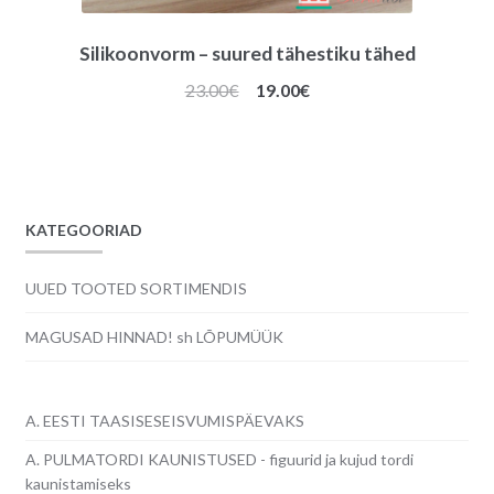
Silikoonvorm – suured tähestiku tähed
Algne
Praegune
23.00
€
19.00
€
hind
hind
oli:
on:
23.00€.
19.00€.
KATEGOORIAD
UUED TOOTED SORTIMENDIS
MAGUSAD HINNAD! sh LÕPUMÜÜK
A. EESTI TAASISESEISVUMISPÄEVAKS
A. PULMATORDI KAUNISTUSED - figuurid ja kujud tordi
kaunistamiseks