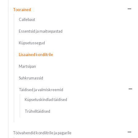
Toorained
Callebaut
Essentsid ja maitsepastad
Küpsetussegud
Lisaained kondiitrile
Martsipan
Suhkrumassid
Täidised ja valmiskreemid
Küpsetuskindlad täidised
Trühvlitäidised
Töövahendid kondiitrile ja pagarile