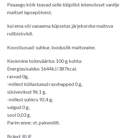
Peaaegu kõik teavad selle tüüpilist intensiivset vanilje
maitset lapsepõlvest,
kui ema või vanaema küpsetas järjekordse maitsva
rullbiskviidi.
Koostisosad: suhkur, looduslik maitseaine.
Keskmine toiteväärtus 100 g kohta:
Energiasisaldus 1644kJ/387kcal,
rasvad 0g,
-millest küllastunud rasvhapped 0 g,
süsivesikud 96.1 g,
-millest suhkru 92.4 g,
valgud 0 g,
sool 0,03 g.
Parim enne: vt. pakendilt.
Bränd: RUF