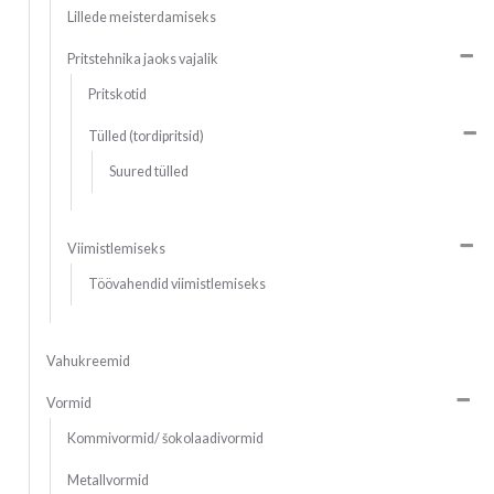
Lillede meisterdamiseks
Pritstehnika jaoks vajalik
Pritskotid
Tülled (tordipritsid)
Suured tülled
Viimistlemiseks
Töövahendid viimistlemiseks
Vahukreemid
Vormid
Kommivormid/ šokolaadivormid
Metallvormid