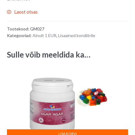
Laost otsas
Tootekood:
GM027
Kategooriad:
Ainult 1 EUR
,
Lisaained kondiitrile
Sulle võib meeldida ka…
LISA KORVI