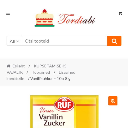
Skip
Skip
to
to
navigation
content
All
Esileht
/
KÜPSETAMISEKS
VAJALIK
/
Toorained
/
Lisaained
kondiitrile
/ Vanillisuhkur – 10 x 8 g