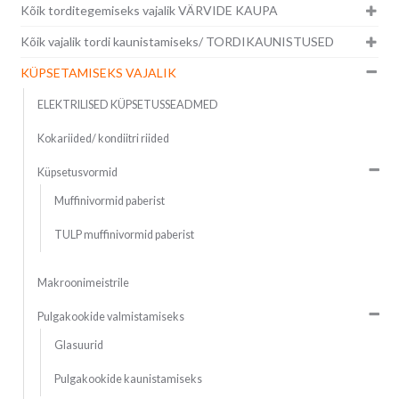
Kõik torditegemiseks vajalik VÄRVIDE KAUPA
Kõik vajalik tordi kaunistamiseks/ TORDIKAUNISTUSED
KÜPSETAMISEKS VAJALIK
ELEKTRILISED KÜPSETUSSEADMED
Kokariided/ kondiitri riided
Küpsetusvormid
Muffinivormid paberist
TULP muffinivormid paberist
Makroonimeistrile
Pulgakookide valmistamiseks
Glasuurid
Pulgakookide kaunistamiseks