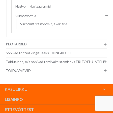
Plastvormid, pitsatvormid
Silikoonvormid
Silikoonist pressvormid ja veinerid
PEOTARBED
Sobivad tooted kingituseks - KINGIIDEED
Toiduained, mis sobivad tordivalmistamiseks ERITOITUJATELE
TOIDUVÄRVID
KASULIKKU
LISAINFO
ETTEVÕTTEST