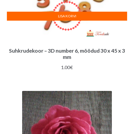
LISA KORVI
Suhkrudekoor – 3D number 6, mõõdud 30 x 45 x 3
mm
1.00
€