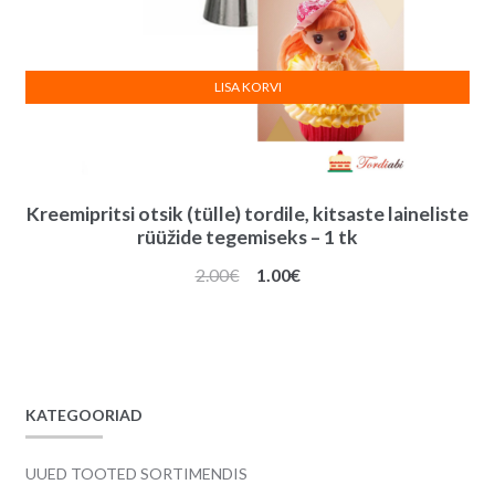
LISA KORVI
Kreemipritsi otsik (tülle) tordile, kitsaste laineliste
rüüžide tegemiseks – 1 tk
Algne
Praegune
2.00
€
1.00
€
hind
hind
oli:
on:
2.00€.
1.00€.
KATEGOORIAD
UUED TOOTED SORTIMENDIS