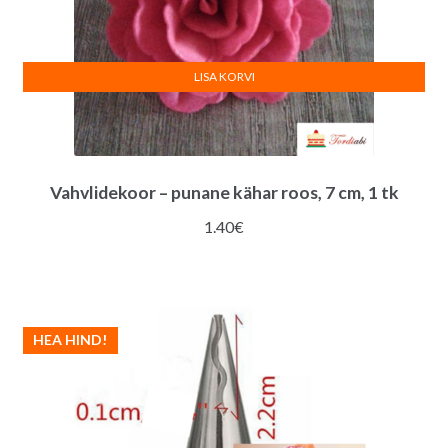
LISA KORVI
Vahvlidekoor – punane kähar roos, 7 cm, 1 tk
1.40
€
HEA HIND!