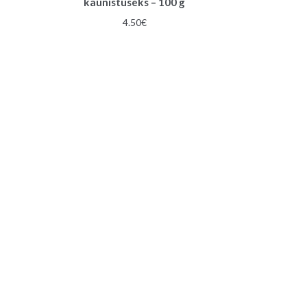
kaunistuseks – 100 g
4.50
€