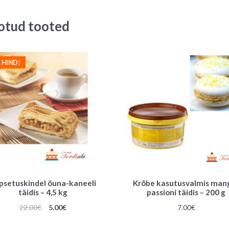
otud tooted
 HIND!
psetuskindel õuna-kaneeli
Krõbe kasutusvalmis man
täidis – 4,5 kg
passioni täidis – 200 g
Algne
Praegune
22.00
€
5.00
€
7.00
€
hind
hind