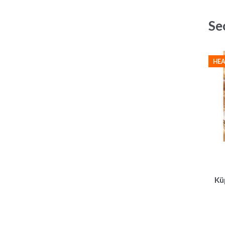
Se
HEA
Kü