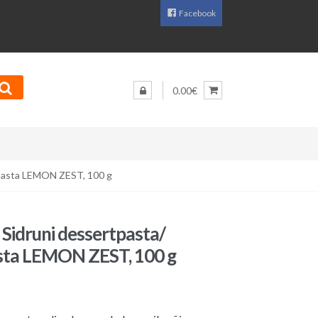
Facebook
0.00€
epasta LEMON ZEST, 100 g
Sidruni dessertpasta/
sta LEMON ZEST, 100 g