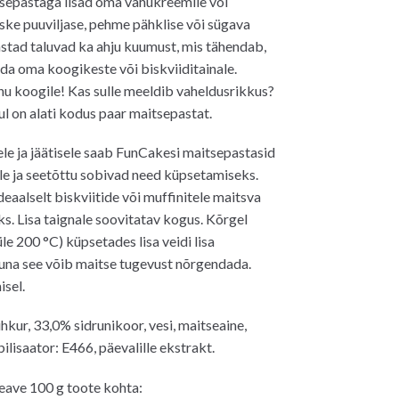
sepastaga lisad oma vahukreemile või
ske puuviljase, pehme pähklise või sügava
stad taluvad ka ahju kuumust, mis tähendab,
ada oma koogikeste või biskviiditainale.
inu koogile! Kas sulle meeldib vaheldusrikkus?
sul on alati kodus paar maitsepastat.
le ja jäätisele saab FunCakesi maitsepastasid
ale ja seetõttu sobivad need küpsetamiseks.
eaalselt biskviitide või muffinitele maitsva
ks. Lisa taignale soovitatav kogus. Kõrgel
le 200 °C) küpsetades lisa veidi lisa
una see võib maitse tugevust nõrgendada.
isel.
hkur, 33,0% sidrunikoor, vesi, maitseaine,
ilisaator: E466, päevalille ekstrakt.
eave 100 g toote kohta: