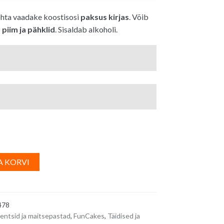
ohta vaadake koostisosi
paksus kirjas
. Võib
:
piim ja pähklid
. Sisaldab alkoholi.
A
A KORVI
l
t
e
478
r
entsid ja maitsepastad
,
FunCakes
,
Täidised ja
n