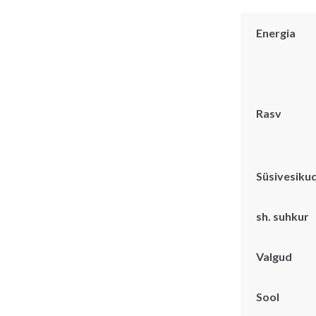
Energia
Rasv
Süsivesiku
sh. suhkur
Valgud
Sool