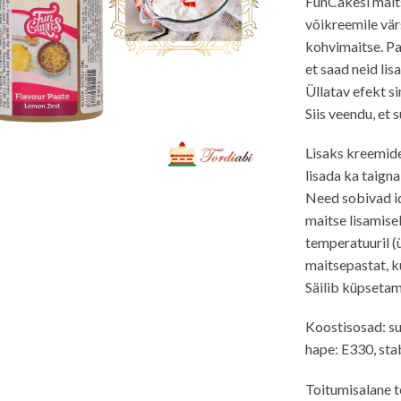
FunCakesi mait
võikreemile vär
kohvimaitse. Pa
et saad neid lis
Üllatav efekt s
Siis veendu, et 
Lisaks kreemide
lisada ka taign
Need sobivad id
maitse lisamise
temperatuuril (ü
maitsepastat, k
Säilib küpsetam
Koostisosad: su
hape: E330, stab
Toitumisalane t