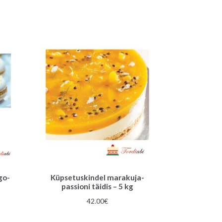
go-
Küpsetuskindel marakuja-
passioni täidis – 5 kg
42.00
€