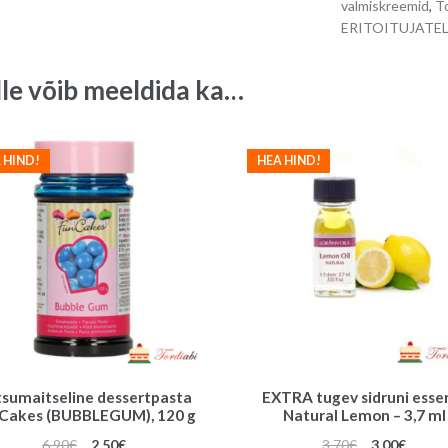
valmiskreemid
,
To
100
ERITOITUJATE
g
quantity
lle võib meeldida ka…
 HIND!
HEA HIND!
sumaitseline dessertpasta
EXTRA tugev sidruni esse
Cakes (BUBBLEGUM), 120 g
Natural Lemon – 3,7 ml
Algne
Praegune
Algne
Praeg
6.90
€
2.50
€
3.70
€
3.00
€