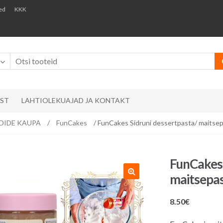
ed
KKK
AST
LAHTIOLEKUAJAD JA KONTAKT
ÄNDIDE KAUPA
/
FunCakes
/ FunCakes Sidruni dessertpasta/ maits
FunCakes 
maitsepa
8.50
€