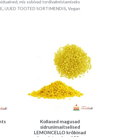
iduained, mis sobivad tordivalmistamiseks
a
LE
,
UUED TOOTED SORTIMENDIS
,
Vegan
t
i
v
e
:
nts
Kollased magusad
sidrunimaitselised
LEMONCELLO krõbinad
une