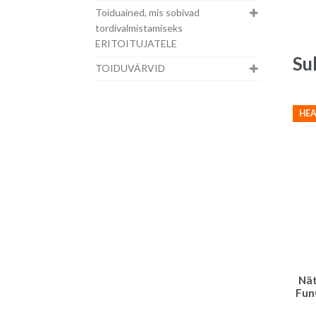
Toiduained, mis sobivad
tordivalmistamiseks
ERITOITUJATELE
Su
TOIDUVÄRVID
HEA
Nät
Fun