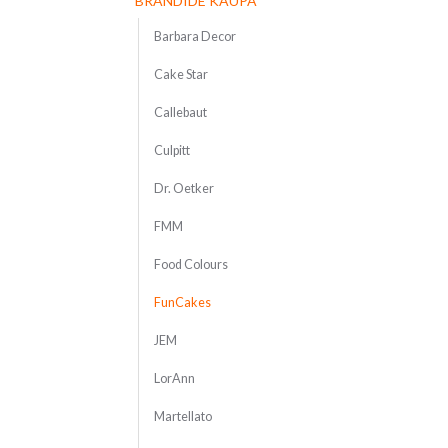
BRÄNDIDE KAUPA
Barbara Decor
Cake Star
Callebaut
Culpitt
Dr. Oetker
FMM
Food Colours
FunCakes
JEM
LorAnn
Martellato