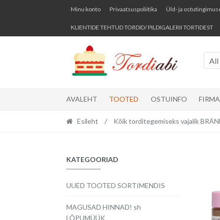
Skip
Skip
Minu konto
Privaatsuspoliitika
Üld- ja ostutingimus
to
to
KLIENTIDE TEHTUD TORDID/ PILDIGALERII TORTIDEST
navigation
content
All
AVALEHT
TOOTED
OSTUINFO
FIRM
Esileht
/
Kõik torditegemiseks vajalik BR
KATEGOORIAD
UUED TOOTED SORTIMENDIS
MAGUSAD HINNAD! sh
LÕPUMÜÜK