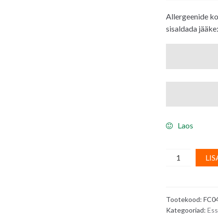
Allergeenide k
sisaldada jääke
Laos
FunCakes
LIS
Sidruni
dessertpasta/
maitsepasta
Tootekood:
FC0
LEMON
Kategooriad:
Ess
ZEST,