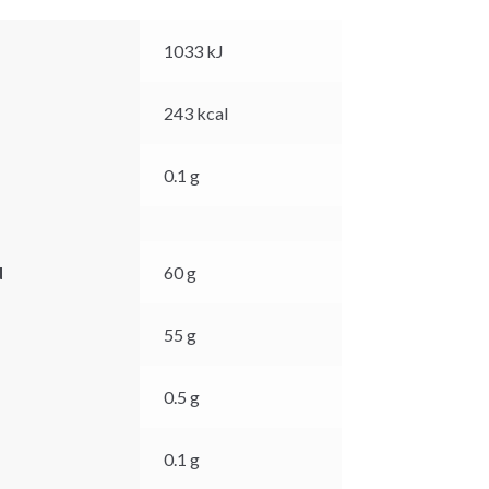
1033
kJ
243
kcal
0.1
g
d
60
g
55
g
0.5
g
0.1
g