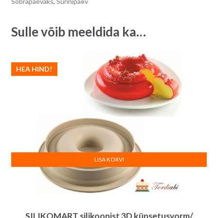
Sõbrapäevaks
,
Sünnipäev
Sulle võib meeldida ka…
HEA HIND!
LISA KORVI
SILIKOMART silikoonist 3D küpsetusvorm/