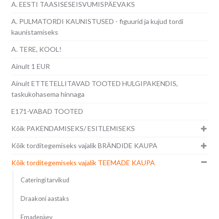
A. EESTI TAASISESEISVUMISPÄEVAKS
A. PULMATORDI KAUNISTUSED - figuurid ja kujud tordi
kaunistamiseks
A. TERE, KOOL!
Ainult 1 EUR
Ainult ETTETELLITAVAD TOOTED HULGIPAKENDIS,
taskukohasema hinnaga
E171-VABAD TOOTED
Kõik PAKENDAMISEKS/ ESITLEMISEKS
Kõik torditegemiseks vajalik BRÄNDIDE KAUPA
Kõik torditegemiseks vajalik TEEMADE KAUPA
Cateringi tarvikud
Draakoni aastaks
Emadepäev