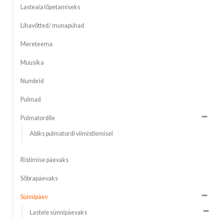
Lasteaia lõpetamiseks
Lihavõtted/ munapühad
Mereteema
Muusika
Numbrid
Pulmad
Pulmatordile
Abiks pulmatordi viimistlemisel
Ristimise päevaks
Sõbrapäevaks
Sünnipäev
Lastele sünnipäevaks