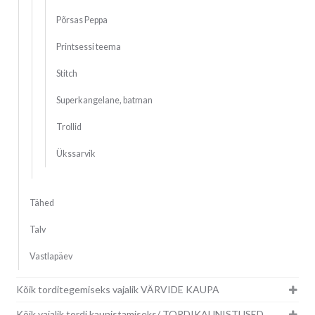
Põrsas Peppa
Printsessi teema
Stitch
Superkangelane, batman
Trollid
Ükssarvik
Tähed
Talv
Vastlapäev
Kõik torditegemiseks vajalik VÄRVIDE KAUPA
Kõik vajalik tordi kaunistamiseks/ TORDIKAUNISTUSED