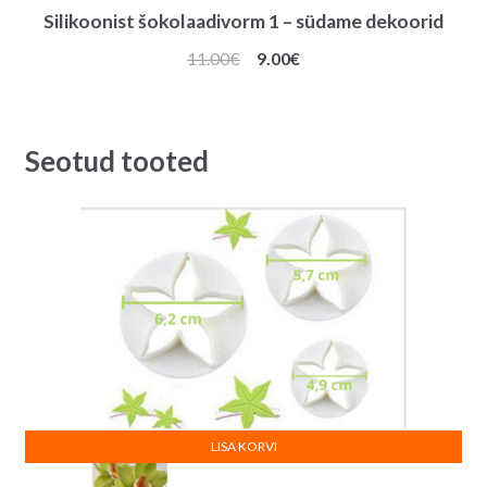
Silikoonist šokolaadivorm 1 – südame dekoorid
Algne
Praegune
11.00
€
9.00
€
hind
hind
oli:
on:
11.00€.
9.00€.
Seotud tooted
LISA KORVI