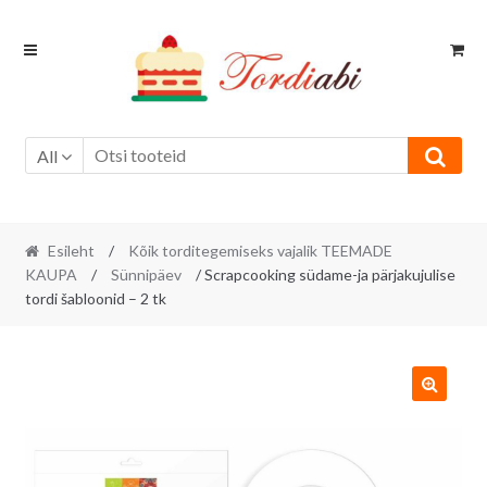
Skip
Skip
to
to
navigation
content
All
Esileht
/
Kõik torditegemiseks vajalik TEEMADE
KAUPA
/
Sünnipäev
/ Scrapcooking südame-ja pärjakujulise
tordi šabloonid – 2 tk