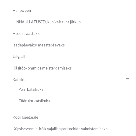
Halloween
HINNAÜLLATUSED, kuniks kaupa jätkub
Hobuse aastaks
Isadepäevaks/ meestepäevaks
Jalgpall
Käsitöökommide meisterdamiseks
Katsikud
Poisi katsikuks
Tüdruku katsikuks
Kooli lõpetajale
Küpsisevormid, kõik vajalik piparkookide valmistamiseks