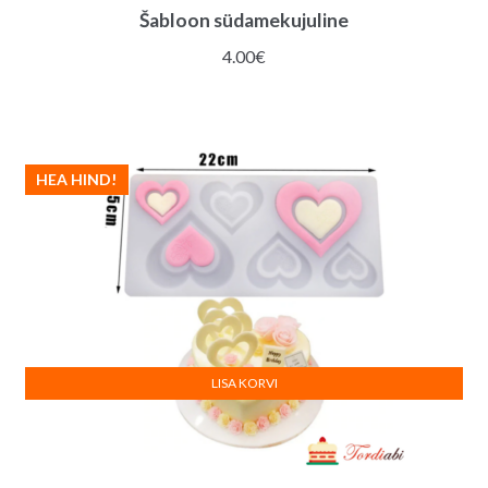
Šabloon südamekujuline
4.00
€
HEA HIND!
LISA KORVI