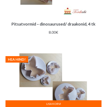
Pitsatvormid – dinosaurused/ draakonid, 4 tk
8.00
€
HEA HIND!
LISA KORVI