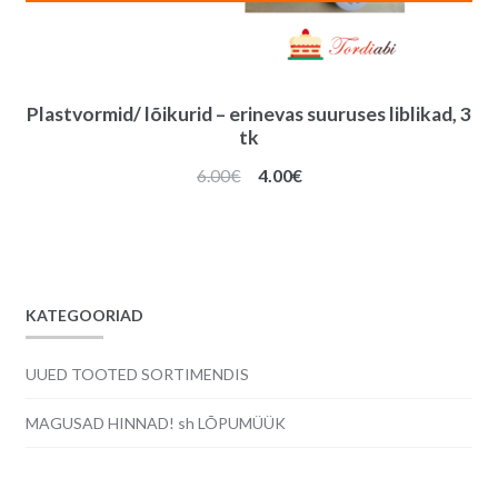
Plastvormid/ lõikurid – erinevas suuruses liblikad, 3
tk
Algne
Praegune
6.00
€
4.00
€
hind
hind
oli:
on:
6.00€.
4.00€.
KATEGOORIAD
UUED TOOTED SORTIMENDIS
MAGUSAD HINNAD! sh LÕPUMÜÜK