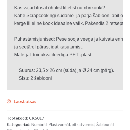
Kas vajad ilusat õhulist lillelist numbrikooki? 

Kahe Scrapcookingi südame- ja pärja šablooni abil on se
kerge lilleline kook ideaalne valik. Pakendis 2 retsepti (in
Puhastamisjuhised: Pese sooja veega ja kuivata enne es
ja seejärel pärast igat kasutamist.

Materjal: toidukvaliteediga PET -plast.

    Suurus: 23,5 x 26 cm (süda) ja Ø 24 cm (pärg).

    Sisu: 2 šablooni
Laost otsas
Tootekood:
CKS017
Kategooriad:
Numbrid
,
Plastvormid, pitsatvormid
,
Šabloonid
,