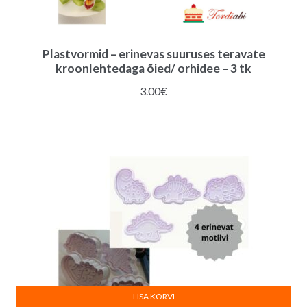
Plastvormid – erinevas suuruses teravate
kroonlehtedaga õied/ orhidee – 3 tk
3.00
€
LISA KORVI