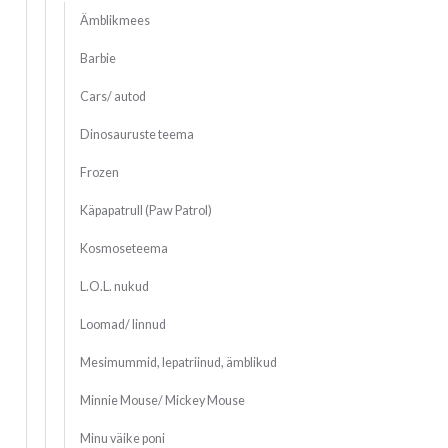
Ämblikmees
Barbie
Cars/ autod
Dinosauruste teema
Frozen
Käpapatrull (Paw Patrol)
Kosmoseteema
L.O.L. nukud
Loomad/ linnud
Mesimummid, lepatriinud, ämblikud
Minnie Mouse/ Mickey Mouse
Minu väike poni