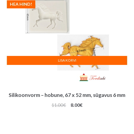
HEA HIND!
LISA KORVI
Silikoonvorm – hobune, 67 x 52 mm, sügavus 6 mm
Algne
Praegune
11.00
€
8.00
€
hind
hind
oli:
on:
11.00€.
8.00€.