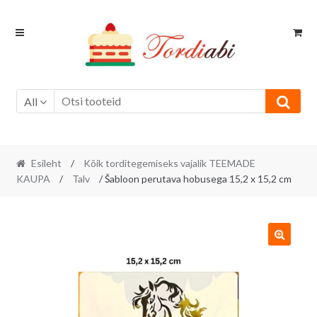
Skip
Skip
to
to
navigation
content
All
Esileht
/
Kõik torditegemiseks vajalik TEEMADE
KAUPA
/
Talv
/ Šabloon perutava hobusega 15,2 x 15,2 cm