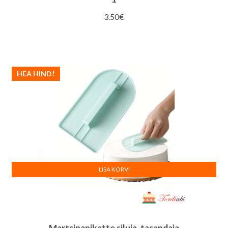
3.50
€
HEA HIND!
LISA KORVI
Martsipanikatte siluja, tasandaja