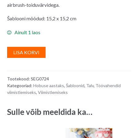
airbrush-toiduvärvidega.
Šablooni mõõdud: 15,2 x 15,2 cm
Ainult 1 laos
A
LISA KORVI
l
t
e
Tootekood:
SEG0724
r
Kategooriad:
Hobuse aastaks
,
Šabloonid
,
Talv
,
Töövahendid
n
viimistlemiseks
,
Viimistlemiseks
a
t
Sulle võib meeldida ka…
i
v
e
: