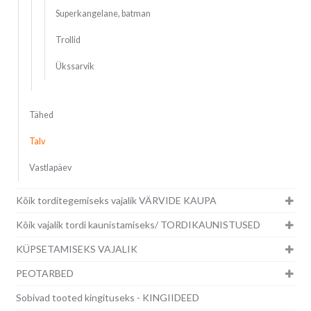
Superkangelane, batman
Trollid
Ükssarvik
Tähed
Talv
Vastlapäev
Kõik torditegemiseks vajalik VÄRVIDE KAUPA
Kõik vajalik tordi kaunistamiseks/ TORDIKAUNISTUSED
KÜPSETAMISEKS VAJALIK
PEOTARBED
Sobivad tooted kingituseks - KINGIIDEED