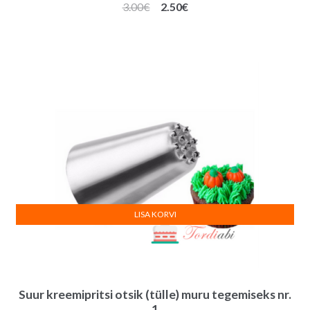
Algne
Praegune
3.00
€
2.50
€
hind
hind
oli:
on:
3.00€.
2.50€.
LISA KORVI
Suur kreemipritsi otsik (tülle) muru tegemiseks nr.
1