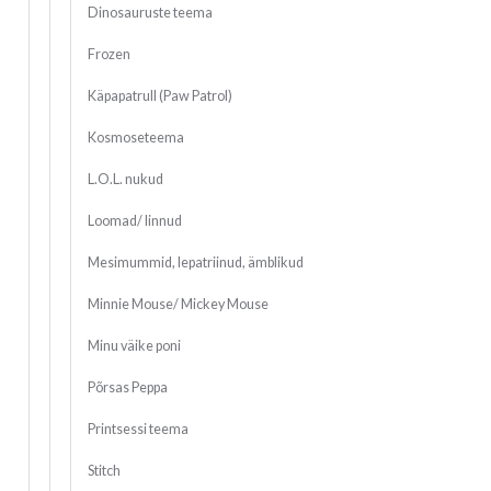
Dinosauruste teema
Frozen
Käpapatrull (Paw Patrol)
Kosmoseteema
L.O.L. nukud
Loomad/ linnud
Mesimummid, lepatriinud, ämblikud
Minnie Mouse/ Mickey Mouse
Minu väike poni
Põrsas Peppa
Printsessi teema
Stitch