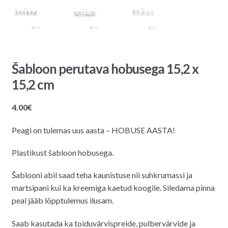
Šabloon perutava hobusega 15,2 x
15,2 cm
4.00
€
Peagi on tulemas uus aasta – HOBUSE AASTA!
Plastikust šabloon hobusega.
Šablooni abil saad teha kaunistuse nii suhkrumassi ja
martsipani kui ka kreemiga kaetud koogile. Siledama pinna
peal jääb lõpptulemus ilusam.
Saab kasutada ka toiduvärvispreide, pulbervärvide ja