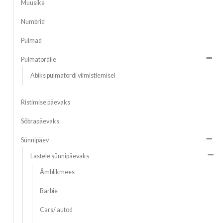
Muusika
Numbrid
Pulmad
Pulmatordile
Abiks pulmatordi viimistlemisel
Ristimise päevaks
Sõbrapäevaks
Sünnipäev
Lastele sünnipäevaks
Ämblikmees
Barbie
Cars/ autod