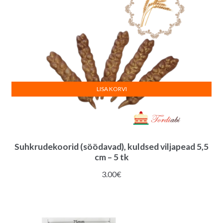
LISA KORVI
Suhkrudekoorid (söödavad), kuldsed viljapead 5,5
cm – 5 tk
3.00
€