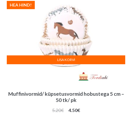
HEA HIND!
LISA KORVI
Muffinivormid/ küpsetusvormid hobustega 5 cm –
50 tk/ pk
Algne
Praegune
5.20
€
4.50
€
hind
hind
oli:
on:
5.20€.
4.50€.