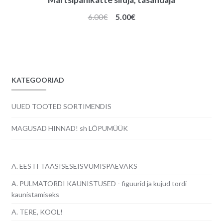
Algne
Praegune
6.00
€
5.00
€
hind
hind
oli:
on:
6.00€.
5.00€.
KATEGOORIAD
UUED TOOTED SORTIMENDIS
MAGUSAD HINNAD! sh LÕPUMÜÜK
A. EESTI TAASISESEISVUMISPÄEVAKS
A. PULMATORDI KAUNISTUSED - figuurid ja kujud tordi
kaunistamiseks
A. TERE, KOOL!