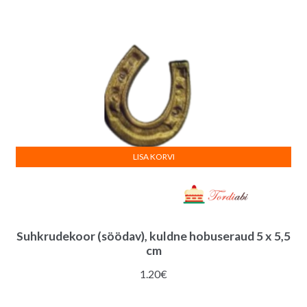
LISA KORVI
Suhkrudekoor (söödav), kuldne hobuseraud 5 x 5,5
cm
1.20
€