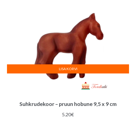
LISA KORVI
Suhkrudekoor – pruun hobune 9,5 x 9 cm
5.20
€