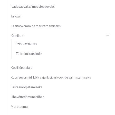
Isadepäevaks/ meestepäevaks
Jalgpall
Käsitöökommide meisterdamiseks
Katsikud
Poisi katsikuks
Tüdruku katsikuks
Kooli lõpetajale
Küpsisevormid, kõik vajalik piparkookide valmistamiseks
Lasteaia lõpetamiseks
Lihavõtted/ munapühad
Mereteema