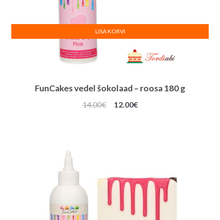
LISA KORVI
FunCakes vedel šokolaad – roosa 180 g
Algne
Praegune
14.00
€
12.00
€
hind
hind
oli:
on:
14.00€.
12.00€.