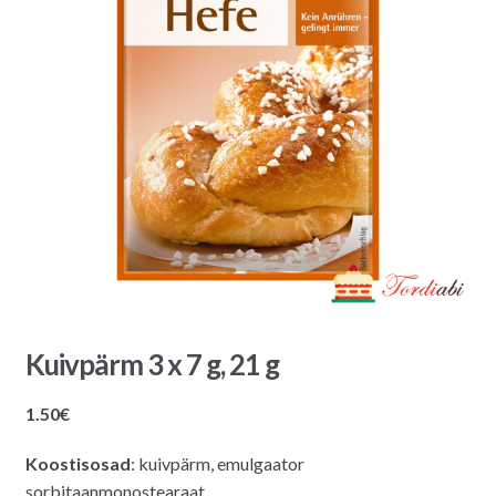
Kuivpärm 3 x 7 g, 21 g
1.50
€
Koostisosad
: kuivpärm, emulgaator
sorbitaanmonostearaat.