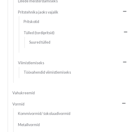
Lillede meisterdamiseks
Pritstehnika jaoks vajalik
Pritskotid
Tülled (tordipritsid)
Suured tülled
Viimistlemiseks
Töövahendid viimistlemiseks
Vahukreemid
Vormid
Kommivormid/ šokolaadivormid
Metallvormid