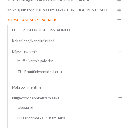
Kõik vajalik tordi kaunistamiseks/ TORDIKAUNISTUSED
KÜPSETAMISEKS VAJALIK
ELEKTRILISED KÜPSETUSSEADMED
Kokariided/ kondiitri riided
Küpsetusvormid
Muffinivormid paberist
TULP muffinivormid paberist
Makroonimeistrile
Pulgakookide valmistamiseks
Glasuurid
Pulgakookide kaunistamiseks