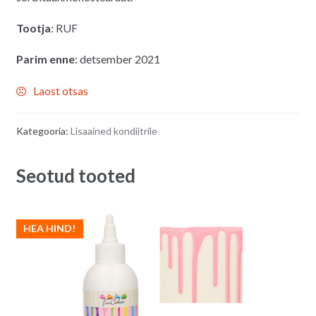
Tootja
: RUF
Parim enne
: detsember 2021
Laost otsas
Kategooria:
Lisaained kondiitrile
Seotud tooted
HEA HIND!