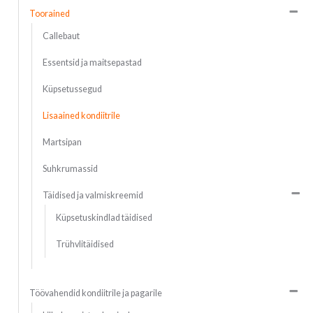
Toorained
Callebaut
Essentsid ja maitsepastad
Küpsetussegud
Lisaained kondiitrile
Martsipan
Suhkrumassid
Täidised ja valmiskreemid
Küpsetuskindlad täidised
Trühvlitäidised
Töövahendid kondiitrile ja pagarile