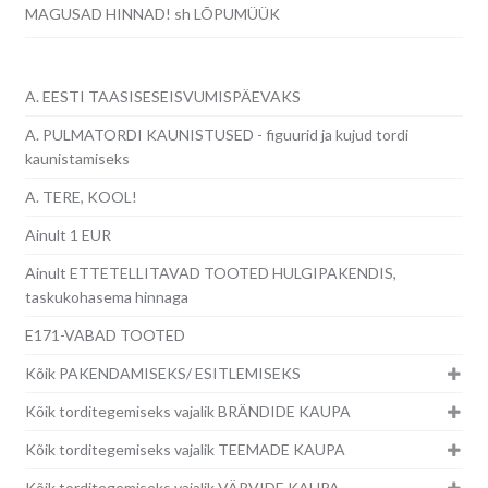
MAGUSAD HINNAD! sh LÕPUMÜÜK
A. EESTI TAASISESEISVUMISPÄEVAKS
A. PULMATORDI KAUNISTUSED - figuurid ja kujud tordi
kaunistamiseks
A. TERE, KOOL!
Ainult 1 EUR
Ainult ETTETELLITAVAD TOOTED HULGIPAKENDIS,
taskukohasema hinnaga
E171-VABAD TOOTED
Kõik PAKENDAMISEKS/ ESITLEMISEKS
Kõik torditegemiseks vajalik BRÄNDIDE KAUPA
Kõik torditegemiseks vajalik TEEMADE KAUPA
Kõik torditegemiseks vajalik VÄRVIDE KAUPA