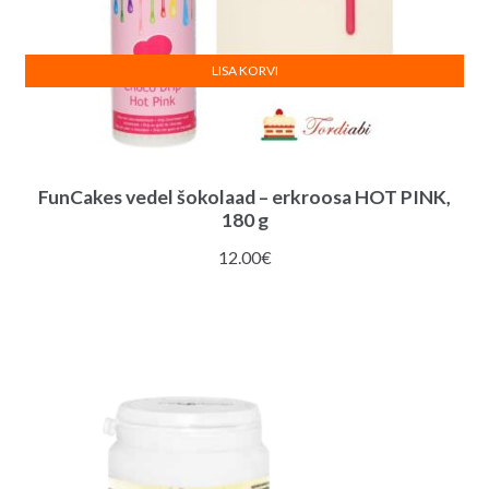
LISA KORVI
FunCakes vedel šokolaad – erkroosa HOT PINK,
180 g
12.00
€