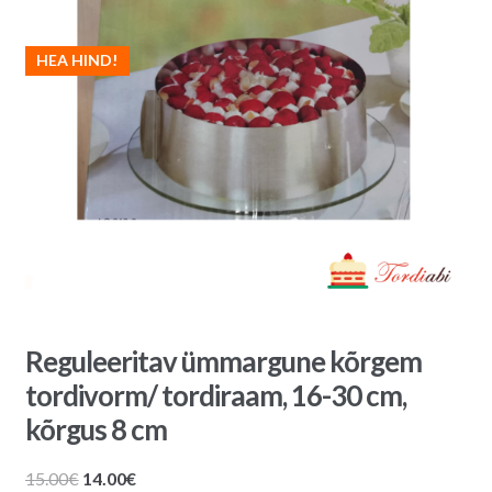
HEA HIND!
Reguleeritav ümmargune kõrgem
tordivorm/ tordiraam, 16-30 cm,
kõrgus 8 cm
Algne
Praegune
15.00
€
14.00
€