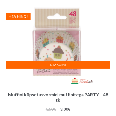
HEA HIND!
LISA KORVI
Muffini küpsetusvormid, muffinitega PARTY – 48
tk
Algne
Praegune
3.50
€
3.00
€
hind
hind