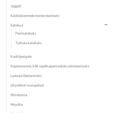
Jalgpall
Käsitöökommide meisterdamiseks
Katsikud
Poisi katsikuks
Tüdruku katsikuks
Kooli lõpetajale
Küpsisevormid, kõik vajalik piparkookide valmistamiseks
Lasteaia lõpetamiseks
Lihavõtted/ munapühad
Mereteema
Muusika