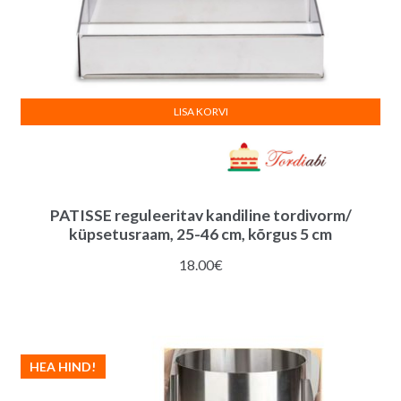
LISA KORVI
PATISSE reguleeritav kandiline tordivorm/
küpsetusraam, 25-46 cm, kõrgus 5 cm
18.00
€
HEA HIND!