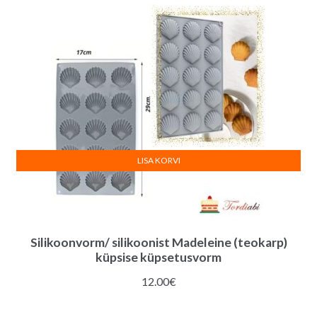
LISA KORVI
Silikoonvorm/ silikoonist Madeleine (teokarp)
küpsise küpsetusvorm
12.00
€