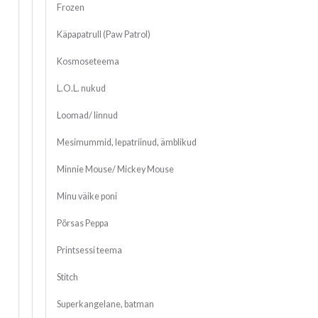
Frozen
Käpapatrull (Paw Patrol)
Kosmoseteema
L.O.L. nukud
Loomad/ linnud
Mesimummid, lepatriinud, ämblikud
Minnie Mouse/ Mickey Mouse
Minu väike poni
Põrsas Peppa
Printsessi teema
Stitch
Superkangelane, batman