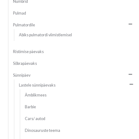
Numbrid
Pulmad
Pulmatordile
Abiks pulmatordi viimistlemisel
Ristimise päevaks
Sõbrapäevaks
Sünnipäev
Lastele sünnipäevaks
Ämblikmees
Barbie
Cars/ autod
Dinosauruste teema