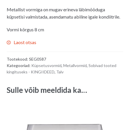
hind
hind
Metallist vormiga on mugav erineva läbimõõduga
oli:
on:
küpsetisi valmistada, asendamatu abiline igale kondiitrile.
15.00€.
14.00€.
Vormi kõrgus 8 cm
Laost otsas
Tootekood:
SEG0587
Kategooriad:
Küpsetusvormid
,
Metallvormid
,
Sobivad tooted
kingituseks - KINGIIDEED
,
Talv
Sulle võib meeldida ka…