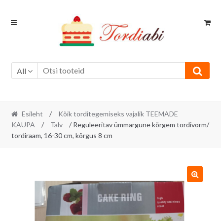
Skip
Skip
to
to
navigation
content
All
Esileht
/
Kõik torditegemiseks vajalik TEEMADE
KAUPA
/
Talv
/ Reguleeritav ümmargune kõrgem tordivorm/
tordiraam, 16-30 cm, kõrgus 8 cm