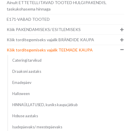
Ainult ETTETELLITAVAD TOOTED HULGIPAKENDIS,
taskukohasema hinnaga
E171-VABAD TOOTED
Kõik PAKENDAMISEKS/ ESITLEMISEKS
Kõik torditegemiseks vajalik BRÄNDIDE KAUPA
Kõik torditegemiseks vajalik TEEMADE KAUPA
Cateringi tarvikud
Draakoni aastaks
Emadepäev
Halloween
HINNAÜLLATUSED, kuniks kaupa jätkub
Hobuse aastaks
Isadepäevaks/ meestepäevaks