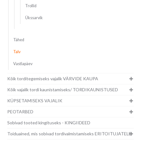
Trollid
Ükssarvik
Tähed
Talv
Vastlapäev
Kõik torditegemiseks vajalik VÄRVIDE KAUPA
Kõik vajalik tordi kaunistamiseks/ TORDIKAUNISTUSED
KÜPSETAMISEKS VAJALIK
PEOTARBED
Sobivad tooted kingituseks - KINGIIDEED
Toiduained, mis sobivad tordivalmistamiseks ERITOITUJATELE