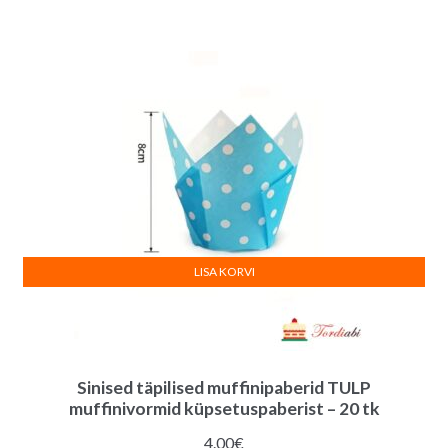
oli:
on:
3.50€.
3.00€.
LISA KORVI
Sinised täpilised muffinipaberid TULP
muffinivormid küpsetuspaberist – 20 tk
4.00
€