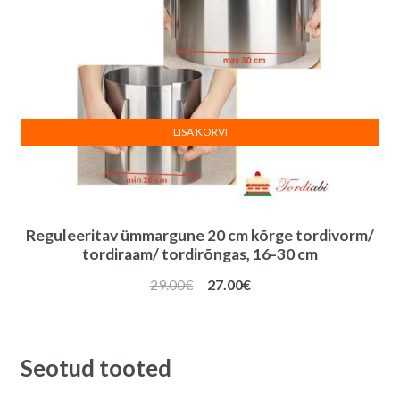
LISA KORVI
Reguleeritav ümmargune 20 cm kõrge tordivorm/
tordiraam/ tordirõngas, 16-30 cm
Algne
Praegune
29.00
€
27.00
€
hind
hind
oli:
on:
29.00€.
27.00€.
Seotud tooted