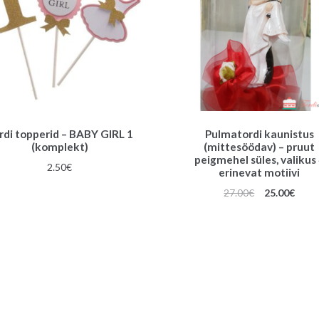
rdi topperid – BABY GIRL 1
Pulmatordi kaunistus
(komplekt)
(mittesöödav) – pruut
peigmehel süles, valikus
2.50
€
erinevat motiivi
Algne
Prae
27.00
€
25.00
€
hind
hind
oli:
on:
27.00€.
25.00