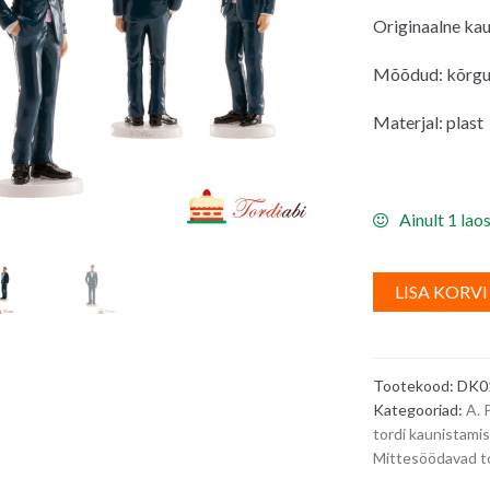
Originaalne kaun
Mõõdud: kõrgus
Materjal: plast
Ainult 1 lao
LISA KORVI
Tootekood:
DK0
Kategooriad:
A. 
tordi kaunistami
Mittesöödavad t