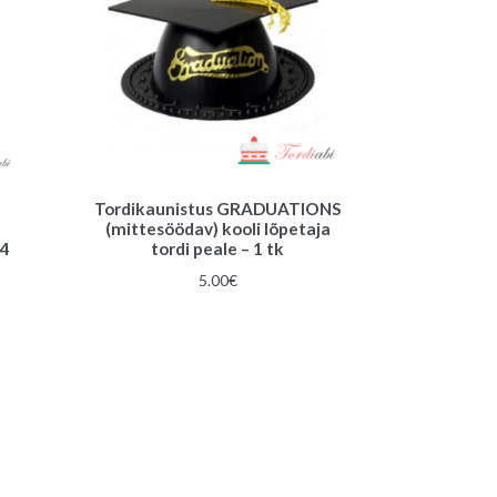
Tordikaunistus GRADUATIONS
(mittesöödav) kooli lõpetaja
 4
tordi peale – 1 tk
5.00
€
gune
€.