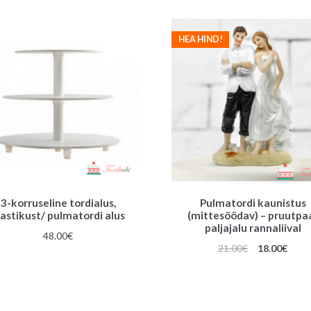
oli:
on:
18.00€.
17.00
HEA HIND!
3-korruseline tordialus,
Pulmatordi kaunistus
lastikust/ pulmatordi alus
(mittesöödav) – pruutpa
paljajalu rannaliival
48.00
€
Algne
Prae
21.00
€
18.00
€
hind
hind
oli:
on:
21.00€.
18.00