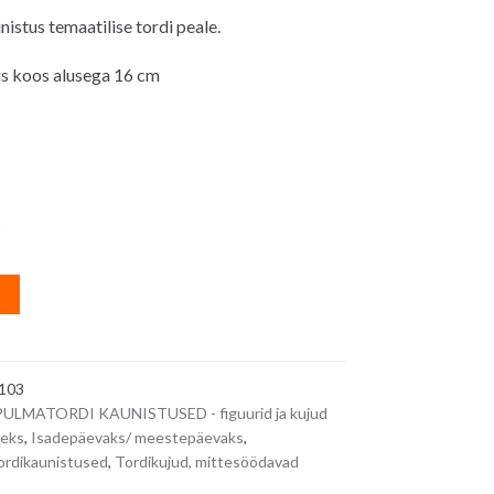
istus temaatilise tordi peale.
 koos alusega 16 cm
s
A
l
t
e
103
r
PULMATORDI KAUNISTUSED - figuurid ja kujud
n
seks
,
Isadepäevaks/ meestepäevaks
,
a
ordikaunistused
,
Tordikujud, mittesöödavad
t