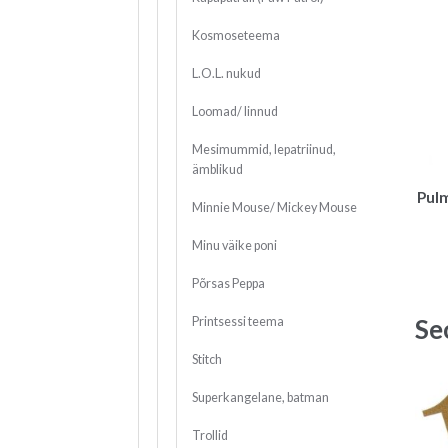
Kosmoseteema
L.O.L. nukud
Loomad/ linnud
Mesimummid, lepatriinud,
ämblikud
Pulm
Minnie Mouse/ Mickey Mouse
Minu väike poni
Põrsas Peppa
Se
Printsessi teema
Stitch
Superkangelane, batman
Trollid