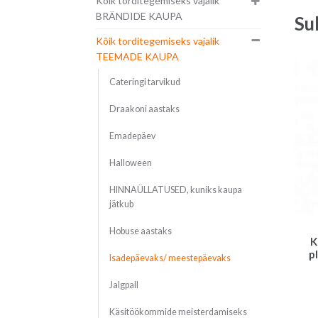
Kõik torditegemiseks vajalik
BRÄNDIDE KAUPA
Su
Kõik torditegemiseks vajalik
TEEMADE KAUPA
Cateringi tarvikud
Draakoni aastaks
Emadepäev
Halloween
HINNAÜLLATUSED, kuniks kaupa
jätkub
Hobuse aastaks
K
p
Isadepäevaks/ meestepäevaks
Jalgpall
Käsitöökommide meisterdamiseks