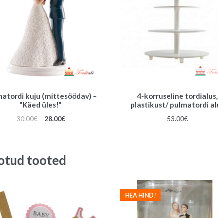
atordi kuju (mittesöödav) –
4-korruseline tordialus,
“Käed üles!”
plastikust/ pulmatordi al
Algne
Praegune
30.00
€
28.00
€
53.00
€
hind
hind
oli:
on:
30.00€.
28.00€.
otud tooted
HEA HIND!