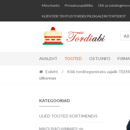
Skip
Skip
Minu konto
Privaatsuspoliitika
Üld- ja ostutingimus
to
to
KLIENTIDE TEHTUD TORDID/ PILDIGALERII TORTIDEST
navigation
content
All
AVALEHT
TOOTED
OSTUINFO
FIRM
Esileht
/
Kõik torditegemiseks vajalik TE
ülikonnas
KATEGOORIAD
UUED TOOTED SORTIMENDIS
MAGUSAD HINNAD! sh