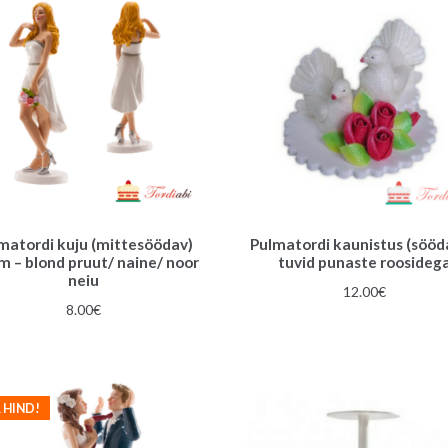
matordi kuju (mittesöödav)
Pulmatordi kaunistus (sööd
m – blond pruut/ naine/ noor
tuvid punaste roosideg
neiu
12.00
€
8.00
€
 HIND!