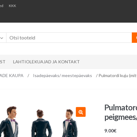
ed
KKK
AST
LAHTIOLEKUAJAD JA KONTAKT
EMADE KAUPA
/
Isadepäevaks/ meestepäevaks
/ Pulmatordi kuju (m
Pulmatord
peigmees/
9.00
€