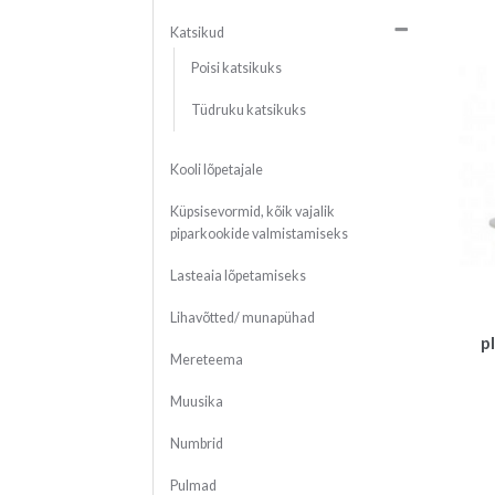
Katsikud
Poisi katsikuks
Tüdruku katsikuks
Kooli lõpetajale
Küpsisevormid, kõik vajalik
piparkookide valmistamiseks
Lasteaia lõpetamiseks
Lihavõtted/ munapühad
p
Mereteema
Muusika
Numbrid
Pulmad