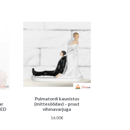
i
v
e
:
Pulmatordi kaunistus
ar
(mittesöödav) – pruut
IED
vihmavarjuga
gune
16.00
€