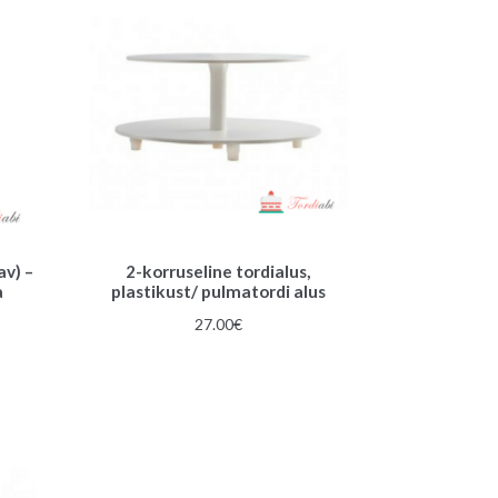
av) –
2-korruseline tordialus,
a
plastikust/ pulmatordi alus
27.00
€