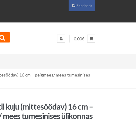
Facebook
0.00€
ittesöödav) 16 cm – peigmees/ mees tumesinises
i kuju (mittesöödav) 16 cm –
 mees tumesinises ülikonnas