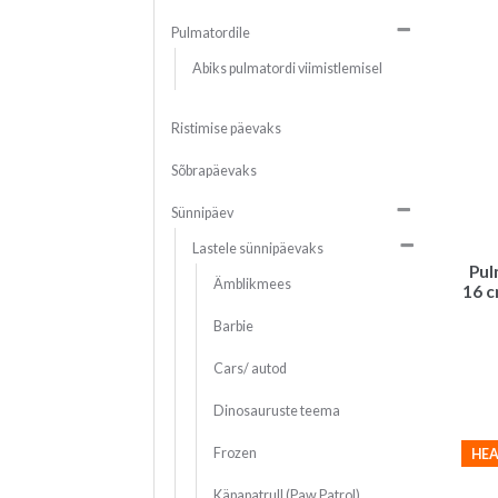
Pulmatordile
Abiks pulmatordi viimistlemisel
Ristimise päevaks
Sõbrapäevaks
Sünnipäev
Lastele sünnipäevaks
Pul
Ämblikmees
16 c
Barbie
Cars/ autod
Dinosauruste teema
Frozen
HEA
Käpapatrull (Paw Patrol)