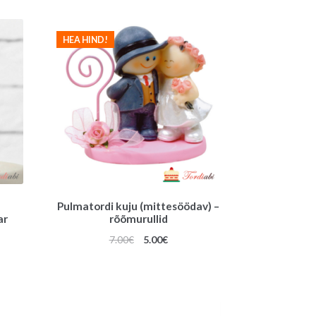
€.
HEA HIND!
Pulmatordi kuju (mittesöödav) –
ar
rõõmurullid
Algne
Praegune
7.00
€
5.00
€
gune
hind
hind
oli:
on:
7.00€.
5.00€.
€.