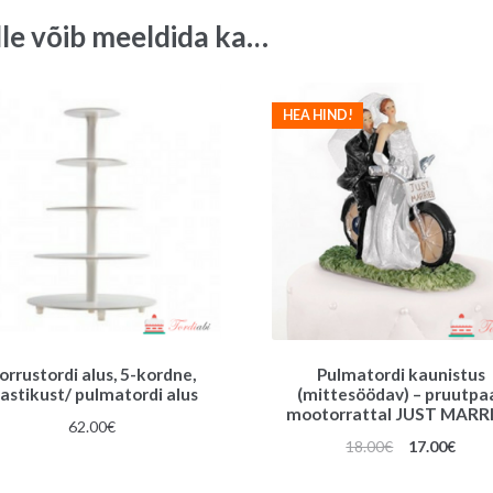
lle võib meeldida ka…
HEA HIND!
orrustordi alus, 5-kordne,
Pulmatordi kaunistus
lastikust/ pulmatordi alus
(mittesöödav) – pruutpa
mootorrattal JUST MARR
62.00
€
Algne
Prae
18.00
€
17.00
€
hind
hind