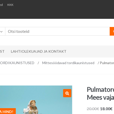
ed
KKK
AST
LAHTIOLEKUAJAD JA KONTAKT
ks/ TORDIKAUNISTUSED
/
Mittesöödavad tordikaunistused
/ Pulmator
Pulmatord
Mees vaja
Algne
20.00
€
18.00
€
A HIND!