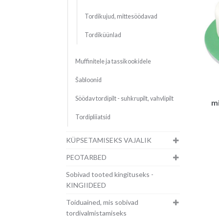
Tordikujud, mittesöödavad
Tordiküünlad
Muffinitele ja tassikookidele
Šabloonid
Söödav tordipilt - suhkrupilt, vahvlipilt
mi
Tordipliiatsid
KÜPSETAMISEKS VAJALIK
PEOTARBED
Sobivad tooted kingituseks -
KINGIIDEED
Toiduained, mis sobivad
tordivalmistamiseks