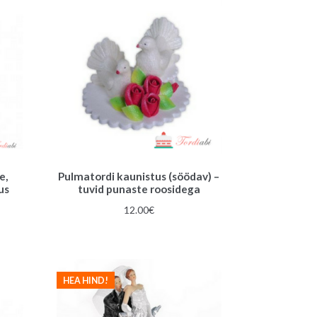
e,
Pulmatordi kaunistus (söödav) –
us
tuvid punaste roosidega
12.00
€
HEA HIND!