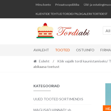
Skip
Skip
Minu konto
Privaatsuspoliitika
Üld- ja ostutingimus
to
to
KLIENTIDE TEHTUD TORDID/ PILDIGALERII TORTIDEST
navigation
content
All
AVALEHT
TOOTED
OSTUINFO
FIRM
Esileht
/
Kõik vajalik tordi kaunistamise
abikaasa toetust
KATEGOORIAD
UUED TOOTED SORTIMENDIS
HE
MAGUSAD HINNAD! sh