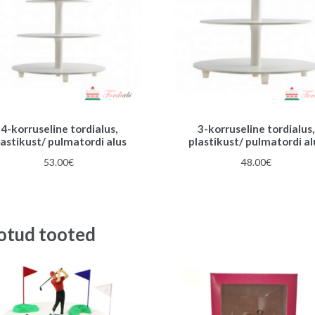
4-korruseline tordialus,
3-korruseline tordialus,
lastikust/ pulmatordi alus
plastikust/ pulmatordi al
53.00
€
48.00
€
otud tooted