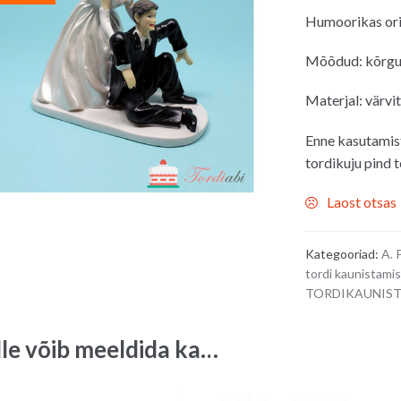
hind
Humoorikas orig
oli:
20.00€.
Mõõdud: kõrg
Materjal: värvi
Enne kasutamis
tordikuju pind t
Laost otsas
Kategooriad:
A. 
tordi kaunistami
TORDIKAUNIS
lle võib meeldida ka…