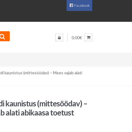
Facebook
0.00€
di kaunistus (mittesöödav) – Mees vajab alati
i kaunistus (mittesöödav) –
b alati abikaasa toetust
Praegune