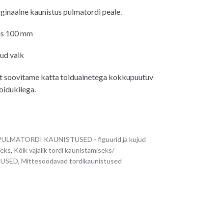
hind
inaalne kaunistus pulmatordi peale.
on:
18.00€.
us 100 mm
tud vaik
t soovitame katta toiduainetega kokkupuutuv
oidukilega.
PULMATORDI KAUNISTUSED - figuurid ja kujud
seks
,
Kõik vajalik tordi kaunistamiseks/
TUSED
,
Mittesöödavad tordikaunistused