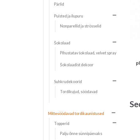
Pärlid
Puisted ja ilupuru
Nonparellid ja strösselid
Šokolaad
Pihustatav šokolaad, velvet spray
p
Šokolaadist dekoor
Suhkrudekoorid
Tordikujud, söödavad
Se
Mittesöödavad tordikaunistused
Topperid
Palju õnne sünnipäevaks