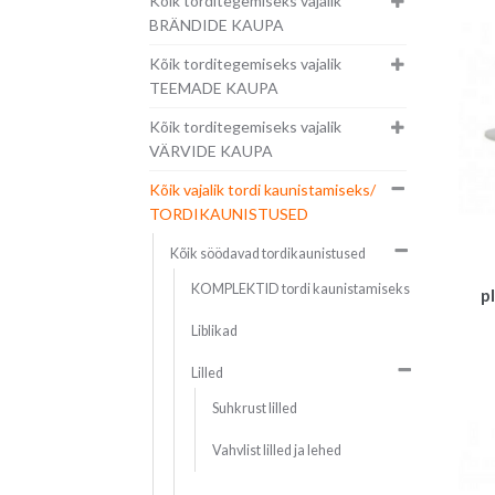
Kõik torditegemiseks vajalik
BRÄNDIDE KAUPA
Kõik torditegemiseks vajalik
TEEMADE KAUPA
Kõik torditegemiseks vajalik
VÄRVIDE KAUPA
Kõik vajalik tordi kaunistamiseks/
TORDIKAUNISTUSED
Kõik söödavad tordikaunistused
KOMPLEKTID tordi kaunistamiseks
p
Liblikad
Lilled
Suhkrust lilled
Vahvlist lilled ja lehed