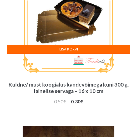
LISA KORVI
Kuldne/ must koogialus kandevõimega kuni 300 g,
lainelise servaga – 16 x 10 cm
Algne
Praegune
0.50
€
0.30
€
hind
hind
oli:
on:
0.50€.
0.30€.