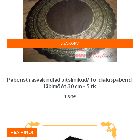
LISA KORVI
Paberist rasvakindlad pitslinikud/ tordialuspaberid,
läbimõõt 30 cm – 5 tk
1.90
€
HEA HIND!