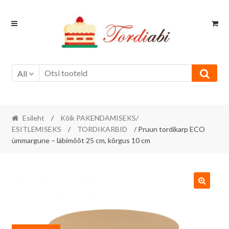
Skip
Skip
to
to
navigation
content
All
Esileht
/
Kõik PAKENDAMISEKS/
ESITLEMISEKS
/
TORDIKARBID
/ Pruun tordikarp ECO
ümmargune – läbimõõt 25 cm, kõrgus 10 cm