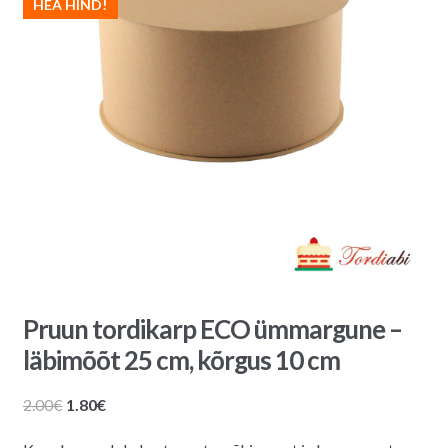
HEA HIND!
Pruun tordikarp ECO ümmargune –
läbimõõt 25 cm, kõrgus 10 cm
Algne
Praegune
2.00
€
1.80
€
hind
hind