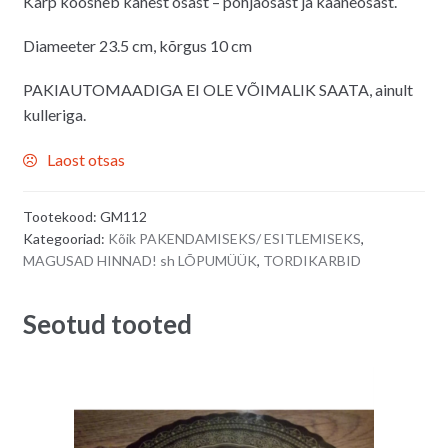
Karp koosneb kahest osast – põhjaosast ja kaaneosast.
oli:
on:
2.00€.
1.80€.
Diameeter 23.5 cm, kõrgus 10 cm
PAKIAUTOMAADIGA EI OLE VÕIMALIK SAATA, ainult
kulleriga.
Laost otsas
Tootekood:
GM112
Kategooriad:
Kõik PAKENDAMISEKS/ ESITLEMISEKS
,
MAGUSAD HINNAD! sh LÕPUMÜÜK
,
TORDIKARBID
Seotud tooted