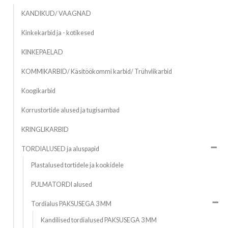
KANDIKUD/ VAAGNAD
Kinkekarbid ja - kotikesed
KINKEPAELAD
KOMMIKARBID/ Käsitöökommi karbid/ Trühvlikarbid
Koogikarbid
Korrustortide alused ja tugisambad
KRINGLIKARBID
TORDIALUSED ja aluspapid
Plastalused tortidele ja kookidele
PULMATORDI alused
Tordialus PAKSUSEGA 3 MM
Kandilised tordialused PAKSUSEGA 3 MM