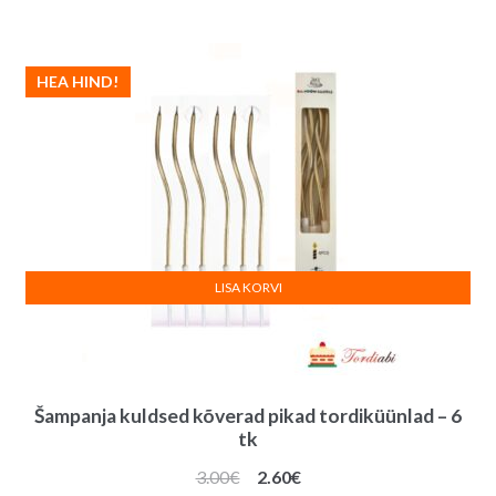
HEA HIND!
LISA KORVI
Šampanja kuldsed kõverad pikad tordiküünlad – 6
tk
Algne
Praegune
3.00
€
2.60
€