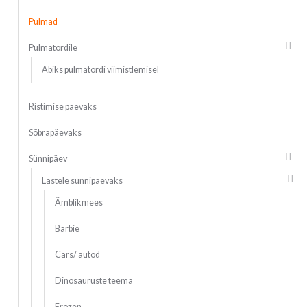
Pulmad
Pulmatordile
Abiks pulmatordi viimistlemisel
Ristimise päevaks
Sõbrapäevaks
Sünnipäev
Lastele sünnipäevaks
Ämblikmees
Barbie
Cars/ autod
Dinosauruste teema
Frozen