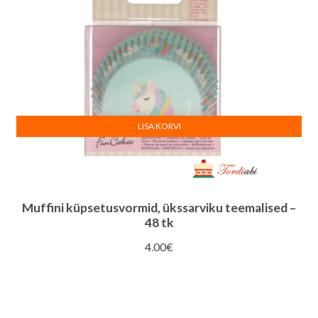
LISA KORVI
Muffini küpsetusvormid, ükssarviku teemalised –
48 tk
4.00
€