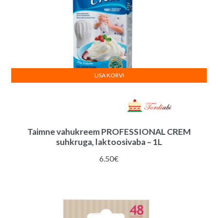
:
LISA KORVI
Taimne vahukreem PROFESSIONAL CREM
suhkruga, laktoosivaba – 1L
6.50
€