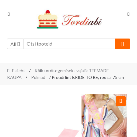
Skip
Skip
to
to
navigation
content
All
Esileht
/
Kõik torditegemiseks vajalik TEEMADE
KAUPA
/
Pulmad
/ Pruudi lint BRIDE TO BE, roosa, 75 cm