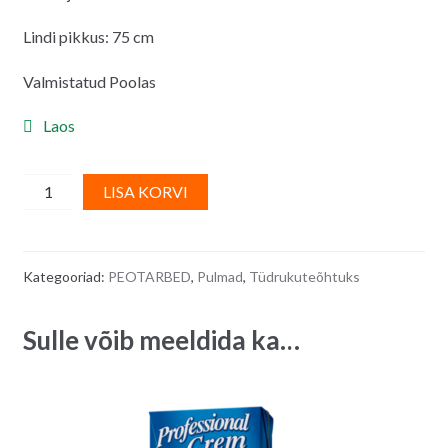
Lindi pikkus: 75 cm
Valmistatud Poolas
Laos
Pruudi
A
LISA KORVI
lint
l
BRIDE
t
TO
e
Kategooriad:
PEOTARBED
,
Pulmad
,
Tüdrukuteõhtuks
BE,
r
roosa,
n
Sulle võib meeldida ka…
75
a
cm
t
quantity
i
v
e