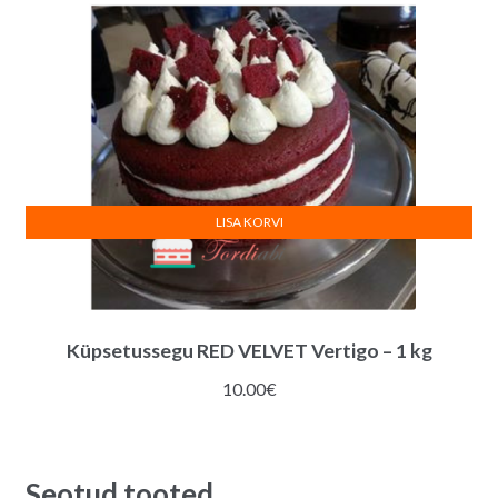
LISA KORVI
Küpsetussegu RED VELVET Vertigo – 1 kg
10.00
€
Seotud tooted