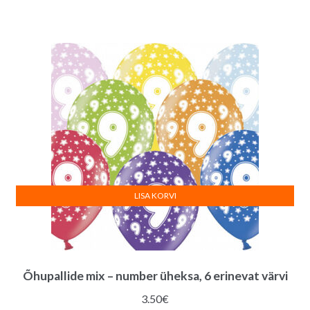
hind
hind
oli:
on:
3.00€.
2.60€.
LISA KORVI
Õhupallide mix – number üheksa, 6 erinevat värvi
3.50
€