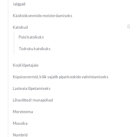
Jalgpall
Käsitöökommide meisterdamiseks
Katsikud
Poisi katsikuks
Tüdruku katsikuks
Kooli lõpetajale
Küpsisevormid, kõik vajalik piparkookide valmistamiseks
Lasteaia lõpetamiseks
Lihavõtted/ munapühad
Mereteema
Muusika
Numbrid