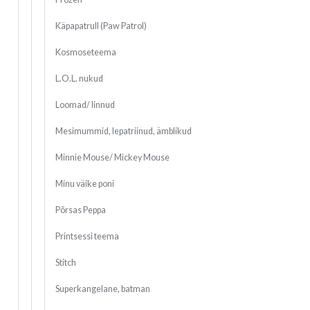
Käpapatrull (Paw Patrol)
Kosmoseteema
L.O.L. nukud
Loomad/ linnud
Mesimummid, lepatriinud, ämblikud
Minnie Mouse/ Mickey Mouse
Minu väike poni
Põrsas Peppa
Printsessi teema
Stitch
Superkangelane, batman