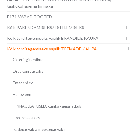
taskukohasema hinnaga
E171-VABAD TOOTED
Kõik PAKENDAMISEKS/ ESITLEMISEKS
Kõik torditegemiseks vajalik BRÄNDIDE KAUPA
Kõik torditegemiseks vajalik TEEMADE KAUPA
Cateringi tarvikud
Draakoni aastaks
Emadepäev
Halloween
HINNAÜLLATUSED, kuniks kaupa jätkub
Hobuse aastaks
Isadepäevaks/ meestepäevaks