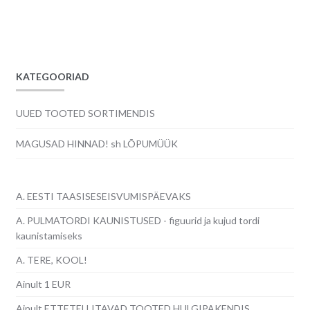
KATEGOORIAD
UUED TOOTED SORTIMENDIS
MAGUSAD HINNAD! sh LÕPUMÜÜK
A. EESTI TAASISESEISVUMISPÄEVAKS
A. PULMATORDI KAUNISTUSED - figuurid ja kujud tordi
kaunistamiseks
A. TERE, KOOL!
Ainult 1 EUR
Ainult ETTETELLITAVAD TOOTED HULGIPAKENDIS,