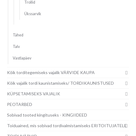
Trollid
Ükssarvik
Tähed
Talv
Vastlapäev
Kõik torditegemiseks vajalik VÄRVIDE KAUPA
Kõik vajalik tordi kaunistamiseks/ TORDIKAUNISTUSED
KÜPSETAMISEKS VAJALIK
PEOTARBED
Sobivad tooted kingituseks - KINGIIDEED
Toiduained, mis sobivad tordivalmistamiseks ERITOITUJATELE