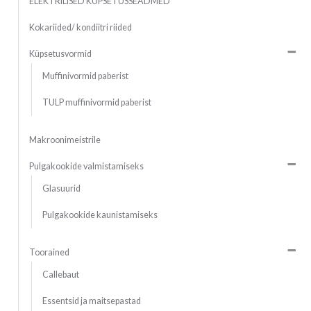
ELEKTRILISED KÜPSETUSSEADMED
Kokariided/ kondiitri riided
Küpsetusvormid
Muffinivormid paberist
TULP muffinivormid paberist
Makroonimeistrile
Pulgakookide valmistamiseks
Glasuurid
Pulgakookide kaunistamiseks
Toorained
Callebaut
Essentsid ja maitsepastad