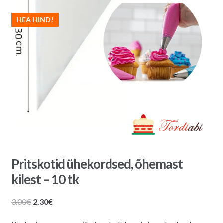
HEA HIND!
Pritskotid ühekordsed, õhemast
kilest – 10 tk
Algne
Praegune
3.00
€
2.30
€
hind
hind