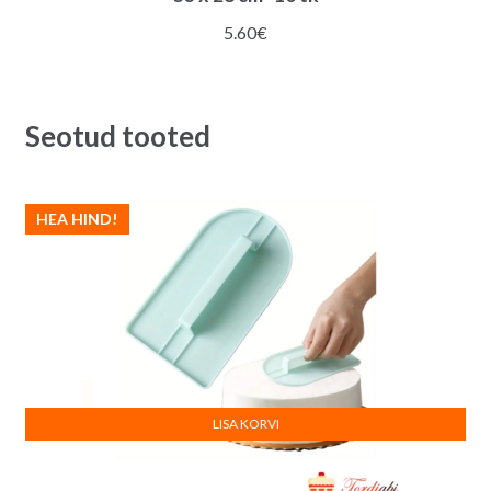
5.60
€
Seotud tooted
HEA HIND!
LISA KORVI