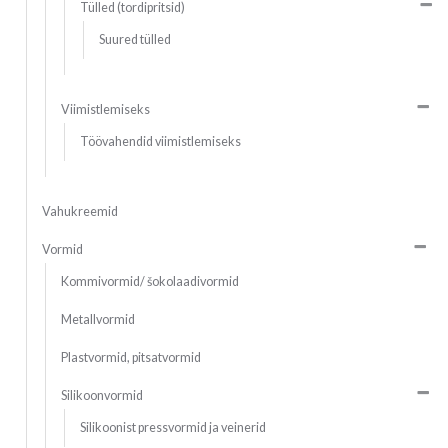
Tülled (tordipritsid)
Suured tülled
Viimistlemiseks
Töövahendid viimistlemiseks
Vahukreemid
Vormid
Kommivormid/ šokolaadivormid
Metallvormid
Plastvormid, pitsatvormid
Silikoonvormid
Silikoonist pressvormid ja veinerid