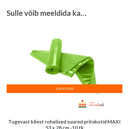
quantity
t
Sulle võib meeldida ka…
i
v
e
:
LISA KORVI
Tugevast kilest rohelised suured pritskotid MAXI
53 x 28 cm -10 tk