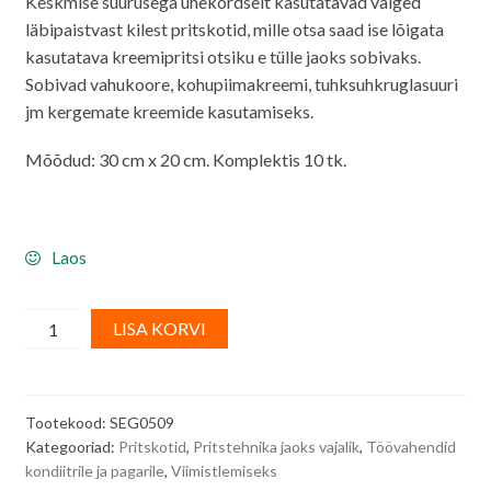
Keskmise suurusega ühekordselt kasutatavad valged
oli:
on:
läbipaistvast kilest pritskotid, mille otsa saad ise lõigata
3.00€.
2.30€.
kasutatava kreemipritsi otsiku e tülle jaoks sobivaks.
Sobivad vahukoore, kohupiimakreemi, tuhksuhkruglasuuri
jm kergemate kreemide kasutamiseks.
Mõõdud: 30 cm x 20 cm. Komplektis 10 tk.
Laos
Pritskotid
A
LISA KORVI
ühekordsed,
l
õhemast
t
kilest
e
Tootekood:
SEG0509
-
r
Kategooriad:
Pritskotid
,
Pritstehnika jaoks vajalik
,
Töövahendid
10
n
kondiitrile ja pagarile
,
Viimistlemiseks
tk
a