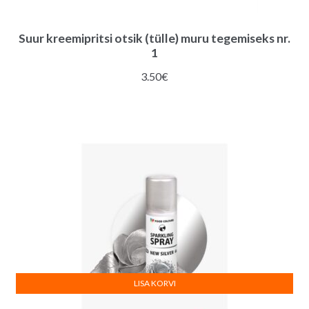
Suur kreemipritsi otsik (tülle) muru tegemiseks nr.
1
3.50
€
LISA KORVI