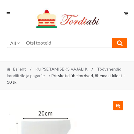
Skip
Skip
to
to
navigation
content
All
Esileht
/
KÜPSETAMISEKS VAJALIK
/
Töövahendid
kondiitrile ja pagarile
/ Pritskotid ühekordsed, õhemast kilest –
10 tk