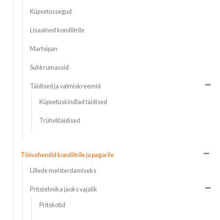
Küpsetussegud
Lisaained kondiitrile
Martsipan
Suhkrumassid
Täidised ja valmiskreemid
Küpsetuskindlad täidised
Trühvlitäidised
Töövahendid kondiitrile ja pagarile
Lillede meisterdamiseks
Pritstehnika jaoks vajalik
Pritskotid