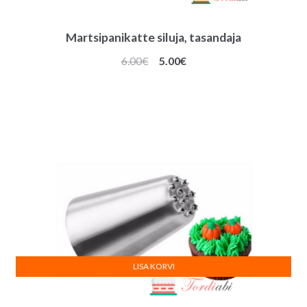
Martsipanikatte siluja, tasandaja
Algne
Praegune
6.00
€
5.00
€
hind
hind
oli:
on:
6.00€.
5.00€.
LISA KORVI