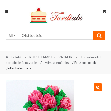
Skip
Skip
to
to
navigation
content
All
Esileht
/
KÜPSETAMISEKS VAJALIK
/
Töövahendid
kondiitrile ja pagarile
/
Viimistlemiseks
/ Pritskoti otsik
(tülle) kähar roos