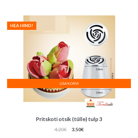
oli:
on:
3.90€.
3.00€.
HEA HIND!
LISA KORVI
Pritskoti otsik (tülle) tulp 3
Algne
Praegune
4.20
€
3.50
€
hind
hind