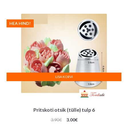
oli:
on:
4.20€.
3.00€.
HEA HIND!
LISA KORVI
Pritskoti otsik (tülle) tulp 6
Algne
Praegune
3.90
€
3.00
€
hind
hind