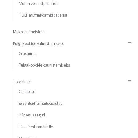
Muffinivormid paberist
TULP muffinivormid paberist
Makroonimeistrile
Pulgakookide valmistamiseks
Glasuurid
Pulgakookide kaunistamiseks
Toorained
Callebaut
Essentsid ja maitsepastad
Küpsetussegud
Lisaained kondiitrile