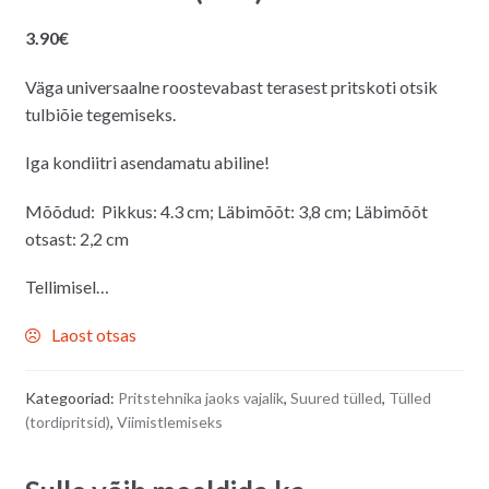
3.90
€
Väga universaalne roostevabast terasest pritskoti otsik
tulbiõie tegemiseks.
Iga kondiitri asendamatu abiline!
Mõõdud:
Pikkus: 4.3 cm; Läbimõõt: 3,8 cm; Läbimõõt
otsast: 2,2 cm
Tellimisel…
Laost otsas
Kategooriad:
Pritstehnika jaoks vajalik
,
Suured tülled
,
Tülled
(tordipritsid)
,
Viimistlemiseks