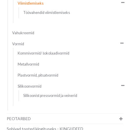
Viimistlemiseks
Töövahendid viimistlemiseks
Vahukreemid
Vormid
Kommivormid/ šokolaadivormid
Metallvormid
Plastvormid, pitsatvormid
Silikoonvormid
Silikoonist pressvormid ja veinerid
PEOTARBED
Sobivad tooted kingituseks - KINGIIDEED