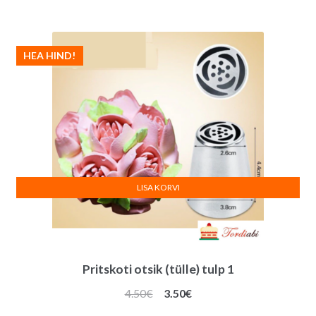
oli:
on:
3.90€.
3.00€.
HEA HIND!
LISA KORVI
Pritskoti otsik (tülle) tulp 1
Algne
Praegune
4.50
€
3.50
€
hind
hind