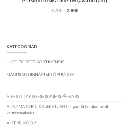
Pritskoti otsik/tülle 1M (avatud täht)
Algne
Praegune
3.70
€
2.80
€
hind
hind
oli:
on:
3.70€.
2.80€.
KATEGOORIAD
UUED TOOTED SORTIMENDIS
MAGUSAD HINNAD! sh LÕPUMÜÜK
A. EESTI TAASISESEISVUMISPÄEVAKS
A. PULMATORDI KAUNISTUSED - figuurid ja kujud tordi
kaunistamiseks
A. TERE, KOOL!