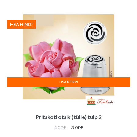
oli:
on:
4.50€.
3.50€.
HEA HIND!
LISA KORVI
Pritskoti otsik (tülle) tulp 2
Algne
Praegune
4.20
€
3.00
€
hind
hind