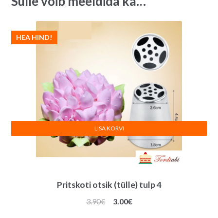
Sulle võib meeldida ka…
HEA HIND!
LISA KORVI
Pritskoti otsik (tülle) tulp 4
Algne
Praegune
3.90
€
3.00
€
hind
hind