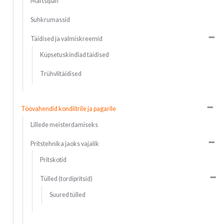
Martsipan
Suhkrumassid
Täidised ja valmiskreemid
Küpsetuskindlad täidised
Trühvlitäidised
Töövahendid kondiitrile ja pagarile
Lillede meisterdamiseks
Pritstehnika jaoks vajalik
Pritskotid
Tülled (tordipritsid)
Suured tülled