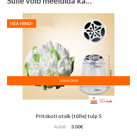
Sulle võib meeldida ka…
HEA HIND!
LISA KORVI
Pritskoti otsik (tülle) tulp 5
Algne
Praegune
4.20
€
3.00
€
hind
hind