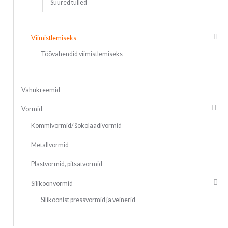
Suured tülled
Viimistlemiseks
Töövahendid viimistlemiseks
Vahukreemid
Vormid
Kommivormid/ šokolaadivormid
Metallvormid
Plastvormid, pitsatvormid
Silikoonvormid
Silikoonist pressvormid ja veinerid