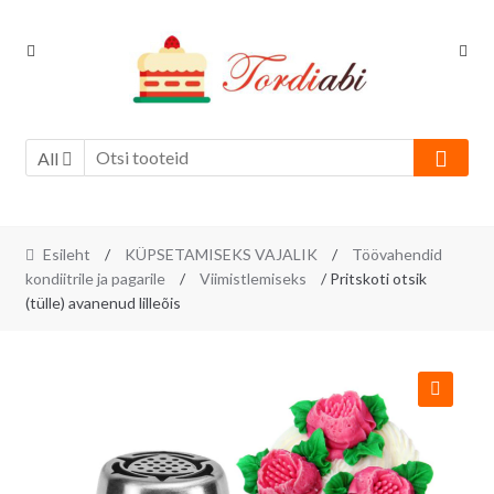
Skip
Skip
to
to
navigation
content
All
Esileht
/
KÜPSETAMISEKS VAJALIK
/
Töövahendid
kondiitrile ja pagarile
/
Viimistlemiseks
/ Pritskoti otsik
(tülle) avanenud lilleõis