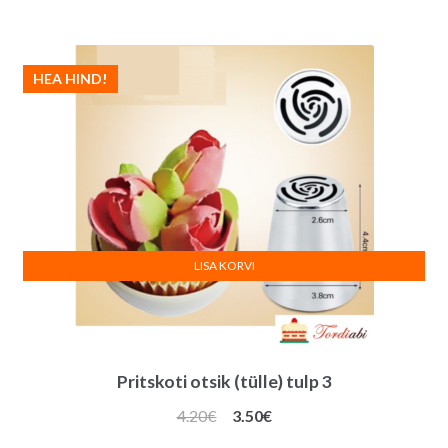
oli:
on:
4.20€.
3.00€.
HEA HIND!
LISA KORVI
Pritskoti otsik (tülle) tulp 3
Algne
Praegune
4.20
€
3.50
€
hind
hind