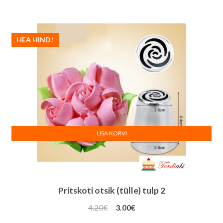
oli:
on:
4.20€.
3.50€.
HEA HIND!
LISA KORVI
Pritskoti otsik (tülle) tulp 2
Algne
Praegune
4.20
€
3.00
€
hind
hind