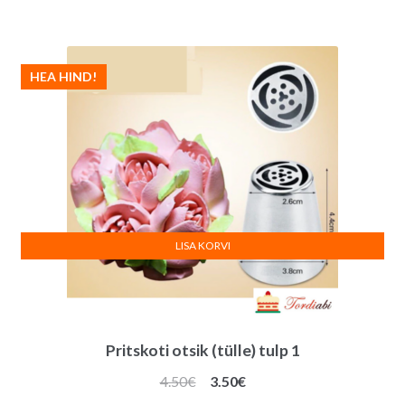
oli:
on:
3.90€.
3.00€.
HEA HIND!
LISA KORVI
Pritskoti otsik (tülle) tulp 1
Algne
Praegune
4.50
€
3.50
€
hind
hind