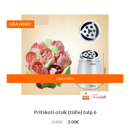
oli:
on:
3.90€.
3.00€.
HEA HIND!
LISA KORVI
Pritskoti otsik (tülle) tulp 6
Algne
Praegune
3.90
€
3.00
€
hind
hind