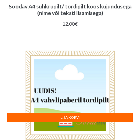
Söödav A4 suhkrupilt/ tordipilt koos kujundusega
(nime või teksti lisamisega)
12.00
€
LISA KORVI