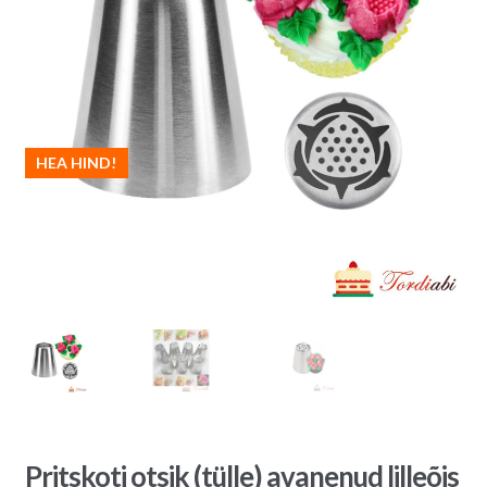
HEA HIND!
Pritskoti otsik (tülle) avanenud lilleõis