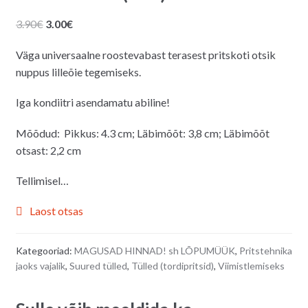
Algne
Praegune
3.90
€
3.00
€
hind
hind
Väga universaalne roostevabast terasest pritskoti otsik
oli:
on:
nuppus lilleõie tegemiseks.
3.90€.
3.00€.
Iga kondiitri asendamatu abiline!
Mõõdud:
Pikkus: 4.3 cm; Läbimõõt: 3,8 cm; Läbimõõt
otsast: 2,2 cm
Tellimisel…
Laost otsas
Kategooriad:
MAGUSAD HINNAD! sh LÕPUMÜÜK
,
Pritstehnika
jaoks vajalik
,
Suured tülled
,
Tülled (tordipritsid)
,
Viimistlemiseks