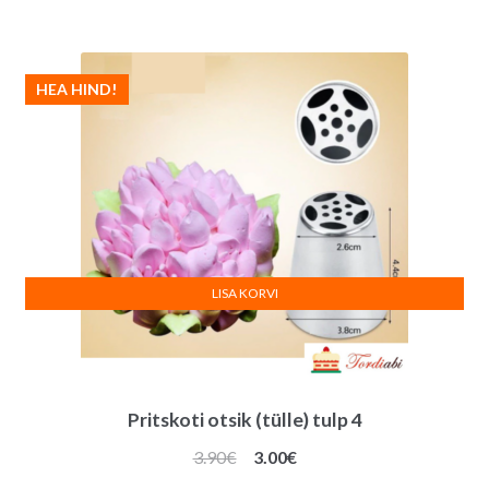
oli:
on:
4.20€.
3.00€.
HEA HIND!
LISA KORVI
Pritskoti otsik (tülle) tulp 4
Algne
Praegune
3.90
€
3.00
€
hind
hind