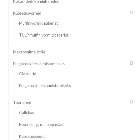
Kokariided/ kondiitri riided
Küpsetusvormid
Muffinivormid paberist
TULP muffinivormid paberist
Makroonimeistrile
Pulgakookide valmistamiseks
Glasuurid
Pulgakookide kaunistamiseks
Toorained
Callebaut
Essentsid ja maitsepastad
Küpsetussegud