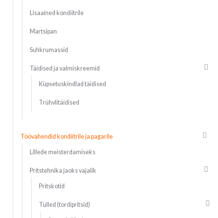
Lisaained kondiitrile
Martsipan
Suhkrumassid
Täidised ja valmiskreemid
Küpsetuskindlad täidised
Trühvlitäidised
Töövahendid kondiitrile ja pagarile
Lillede meisterdamiseks
Pritstehnika jaoks vajalik
Pritskotid
Tülled (tordipritsid)