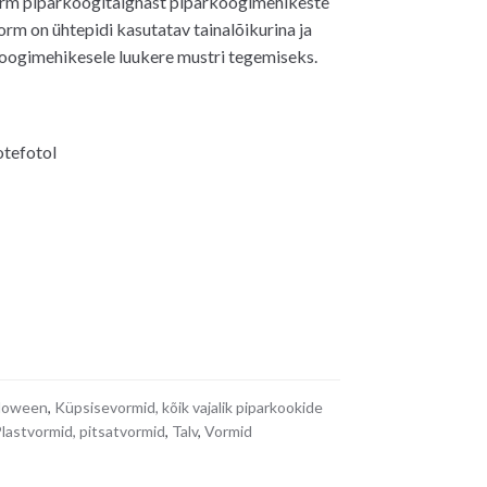
m piparkoogitaignast piparkoogimehikeste
rm on ühtepidi kasutatav tainalõikurina ja
koogimehikesele luukere mustri tegemiseks.
otefotol
loween
,
Küpsisevormid, kõik vajalik piparkookide
lastvormid, pitsatvormid
,
Talv
,
Vormid