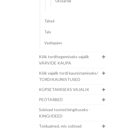
Ükssarvik
Tähed
Talv
Vastlapäev
Kõik torditegemiseks vajalik
VÄRVIDE KAUPA
Kõik vajalik tordi kaunistamiseks/
TORDIKAUNISTUSED
KÜPSETAMISEKS VAJALIK
PEOTARBED
Sobivad tooted kingituseks -
KINGIIDEED
Toiduained, mis sobivad