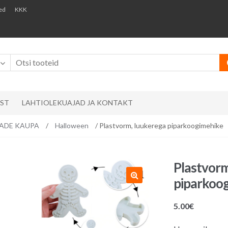
ed
KKK
AST
LAHTIOLEKUAJAD JA KONTAKT
EMADE KAUPA
/
Halloween
/ Plastvorm, luukerega piparkoogimehike
Plastvorm
piparkoo
5.00
€