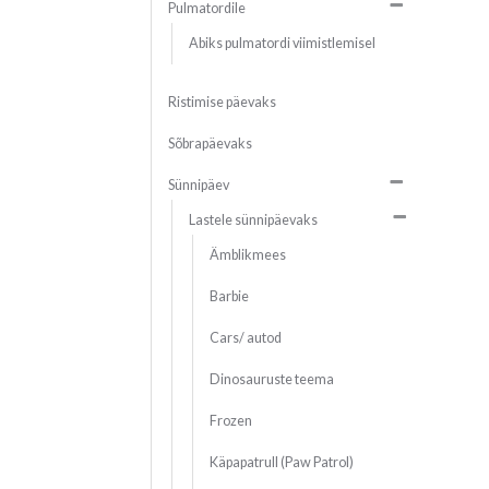
Pulmatordile
Abiks pulmatordi viimistlemisel
Ristimise päevaks
Sõbrapäevaks
Sünnipäev
Lastele sünnipäevaks
Ämblikmees
Barbie
Cars/ autod
Dinosauruste teema
Frozen
Käpapatrull (Paw Patrol)