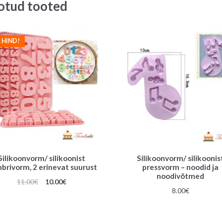
otud tooted
 HIND!
Silikoonvorm/ silikoonist
Silikoonvorm/ silikoonis
brivorm, 2 erinevat suurust
pressvorm – noodid ja
noodivõtmed
Algne
Praegune
11.00
€
10.00
€
8.00
€
hind
hind
oli:
on:
11.00€.
10.00€.