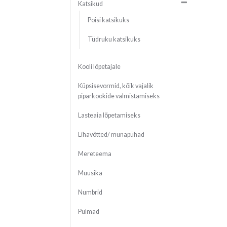
Katsikud
Poisi katsikuks
Tüdruku katsikuks
Kooli lõpetajale
Küpsisevormid, kõik vajalik
piparkookide valmistamiseks
Lasteaia lõpetamiseks
Lihavõtted/ munapühad
Mereteema
Muusika
Numbrid
Pulmad