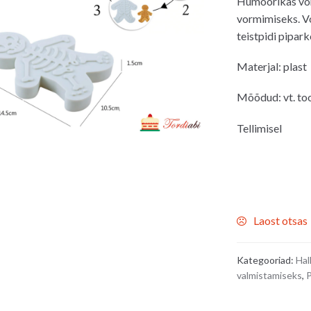
Humoorikas vor
vormimiseks. Vo
teistpidi pipar
Materjal: plast
Mõõdud: vt. to
Tellimisel
Laost otsas
Kategooriad:
Hal
valmistamiseks
,
P