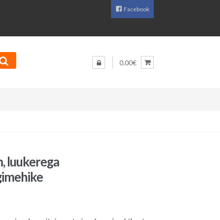
Facebook
0.00€
, luukerega
gimehike