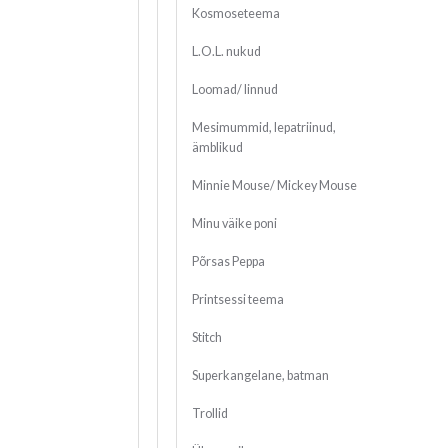
Kosmoseteema
L.O.L. nukud
Loomad/ linnud
Mesimummid, lepatriinud,
ämblikud
Minnie Mouse/ Mickey Mouse
Minu väike poni
Põrsas Peppa
Printsessi teema
Stitch
Superkangelane, batman
Trollid