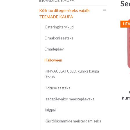
BRÄNDIDE KAUPA
Se
Kõik torditegemiseks vajalik
TEEMADE KAUPA
HEA
Cateringi tarvikud
Draakoni aastaks
Emadepäev
Halloween
HINNAÜLLATUSED, kuniks kaupa
jätkub
Hobuse aastaks
num
Isadepäevaks/ meestepäevaks
Jalgpall
Käsitöökommide meisterdamiseks