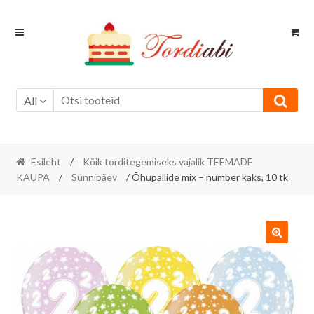
Skip
Skip
to
to
navigation
content
All
Esileht
/
Kõik torditegemiseks vajalik TEEMADE
KAUPA
/
Sünnipäev
/ Õhupallide mix – number kaks, 10 tk