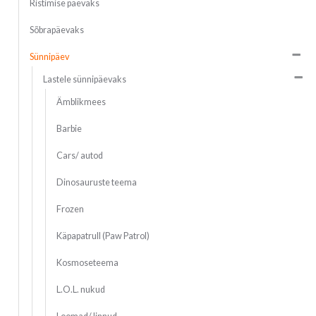
Ristimise päevaks
Sõbrapäevaks
Sünnipäev
Lastele sünnipäevaks
Ämblikmees
Barbie
Cars/ autod
Dinosauruste teema
Frozen
Käpapatrull (Paw Patrol)
Kosmoseteema
L.O.L. nukud