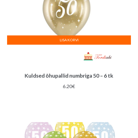
LISA KORVI
Kuldsed õhupallid numbriga 50 – 6 tk
6.20
€