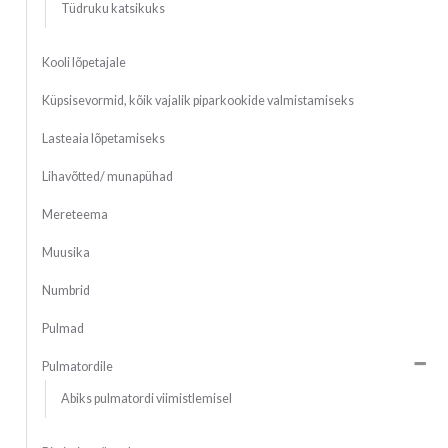
Tüdruku katsikuks
Kooli lõpetajale
Küpsisevormid, kõik vajalik piparkookide valmistamiseks
Lasteaia lõpetamiseks
Lihavõtted/ munapühad
Mereteema
Muusika
Numbrid
Pulmad
Pulmatordile
Abiks pulmatordi viimistlemisel