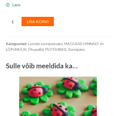
Laos
Õhupallide
A
LISA KORVI
mix
l
-
t
number
e
Kategooriad:
Lastele sünnipäevaks
,
MAGUSAD HINNAD! sh
kaks,
r
LÕPUMÜÜK
,
Õhupallid
,
PEOTARBED
,
Sünnipäev
10
n
tk
a
Sulle võib meeldida ka…
quantity
t
i
v
e
: