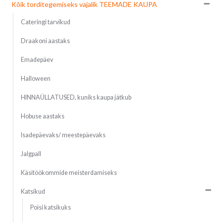
Kõik torditegemiseks vajalik TEEMADE KAUPA
Cateringi tarvikud
Draakoni aastaks
Emadepäev
Halloween
HINNAÜLLATUSED, kuniks kaupa jätkub
Hobuse aastaks
Isadepäevaks/ meestepäevaks
Jalgpall
Käsitöökommide meisterdamiseks
Katsikud
Poisi katsikuks