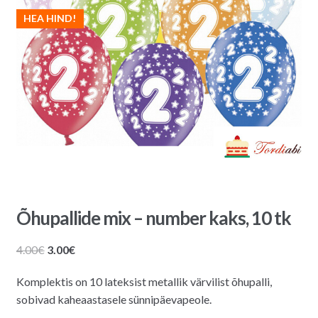
HEA HIND!
Õhupallide mix – number kaks, 10 tk
Algne
Praegune
4.00
€
3.00
€
hind
hind
Komplektis on 10 lateksist metallik värvilist õhupalli,
oli:
on:
sobivad kaheaastasele sünnipäevapeole.
4.00€.
3.00€.