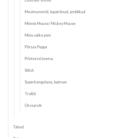
Loomad/ linnud
Mesimummid, lepatriinud, ämblikud
Minnie Mouse/ Mickey Mouse
Minu väike poni
Põrsas Peppa
Printsessi teema
Stitch
Superkangelane, batman
Trollid
Ükssarvik
Tähed