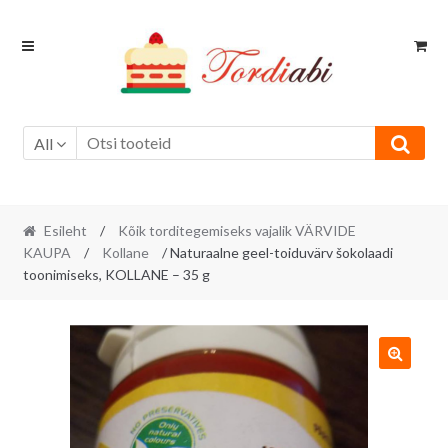
Skip
Skip
to
to
navigation
content
All
Esileht
/
Kõik torditegemiseks vajalik VÄRVIDE
KAUPA
/
Kollane
/ Naturaalne geel-toiduvärv šokolaadi
toonimiseks, KOLLANE – 35 g