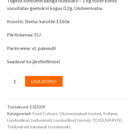
Tugeva kontsentraadiga toiduvärv – 1 kg toote kohta
soovitatav geelvärvi kogus 0,2g. Gluteenivaba.
Koostis: Beeta-karotiin E160a
Päritolumaa: EU
Parim enne: vt. pakendil
Saadaval ka järeltellimisel
Naturaalne
A
LISA KORVI
geel-
l
toiduvärv
t
šokolaadi
e
Tootekood:
ESD039
toonimiseks,
r
Kategooriad:
Food Colours
,
Gluteenivabad tooted
,
Kollane
,
KOLLANE
n
Looduslikud toiduvärvid
,
Looduslikud tooted
,
TOIDUVÄRVID
,
-
a
Toiduvärvid šokolaadi toonimiseks
35
t