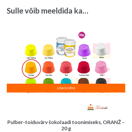
g
i
Sulle võib meeldida ka…
quantity
v
e
:
LISA KORVI
Pulber-toiduvärv šokolaadi toonimiseks, ORANŽ –
20 g