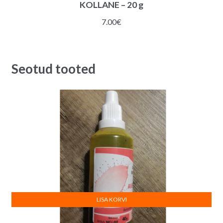
KOLLANE – 20 g
7.00
€
Seotud tooted
LISA KORVI