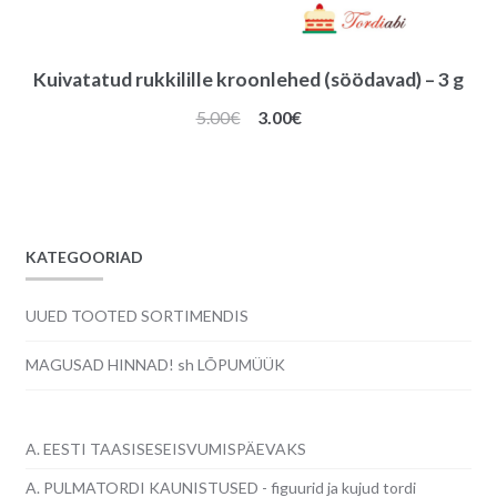
Kuivatatud rukkilille kroonlehed (söödavad) – 3 g
Algne
Praegune
5.00
€
3.00
€
hind
hind
oli:
on:
5.00€.
3.00€.
KATEGOORIAD
UUED TOOTED SORTIMENDIS
MAGUSAD HINNAD! sh LÕPUMÜÜK
A. EESTI TAASISESEISVUMISPÄEVAKS
A. PULMATORDI KAUNISTUSED - figuurid ja kujud tordi