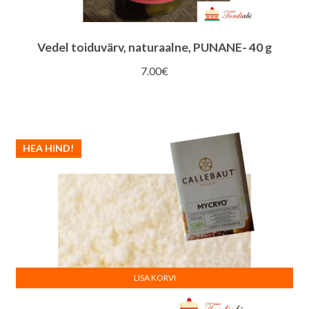
Vedel toiduvärv, naturaalne, PUNANE- 40 g
7.00
€
HEA HIND!
LISA KORVI