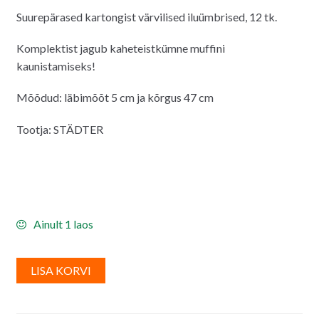
Suurepärased kartongist värvilised iluümbrised, 12 tk.
Komplektist jagub kaheteistkümne muffini
kaunistamiseks!
Mõõdud: läbimõõt 5 cm ja kõrgus 47 cm
Tootja: STÄDTER
Ainult 1 laos
A
LISA KORVI
l
t