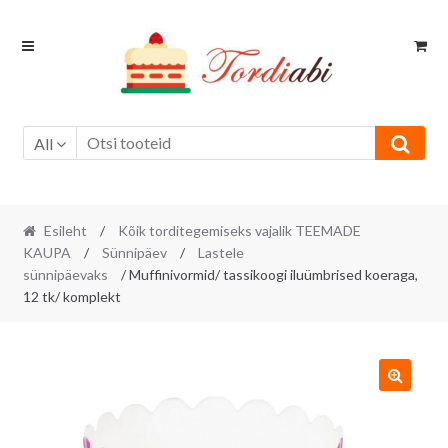
Skip
Skip
to
to
navigation
content
All
Esileht
/
Kõik torditegemiseks vajalik TEEMADE
KAUPA
/
Sünnipäev
/
Lastele
sünnipäevaks
/ Muffinivormid/ tassikoogi iluümbrised koeraga,
12 tk/ komplekt