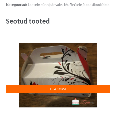
e
Kategooriad:
Lastele sünnipäevaks
,
Muffinitele ja tassikookidele
r
n
Seotud tooted
a
t
i
v
e
:
LISA KORVI