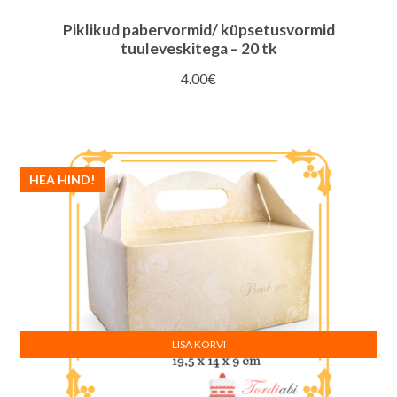
Piklikud pabervormid/ küpsetusvormid
tuuleveskitega – 20 tk
4.00
€
HEA HIND!
LISA KORVI