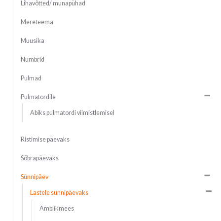
Lihavõtted/ munapühad
Mereteema
Muusika
Numbrid
Pulmad
Pulmatordile
Abiks pulmatordi viimistlemisel
Ristimise päevaks
Sõbrapäevaks
Sünnipäev
Lastele sünnipäevaks
Ämblikmees