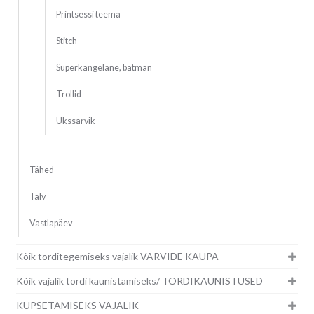
Printsessi teema
Stitch
Superkangelane, batman
Trollid
Ükssarvik
Tähed
Talv
Vastlapäev
Kõik torditegemiseks vajalik VÄRVIDE KAUPA
Kõik vajalik tordi kaunistamiseks/ TORDIKAUNISTUSED
KÜPSETAMISEKS VAJALIK