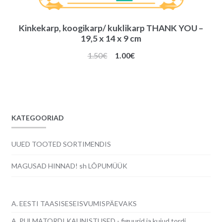
Kinkekarp, koogikarp/ kuklikarp THANK YOU –
19,5 x 14 x 9 cm
Algne
Praegune
1.50
€
1.00
€
hind
hind
oli:
on:
1.50€.
1.00€.
KATEGOORIAD
UUED TOOTED SORTIMENDIS
MAGUSAD HINNAD! sh LÕPUMÜÜK
A. EESTI TAASISESEISVUMISPÄEVAKS
A. PULMATORDI KAUNISTUSED - figuurid ja kujud tordi