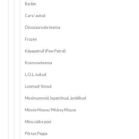
Barbie
Cars/ autod
Dinosauruste teema
Frozen
Käpapatrull (Paw Patrol)
Kosmoseteema
L.O.L. nukud
Loomad/ linnud
Mesimummid, lepatriinud, ämblikud
Minnie Mouse/ Mickey Mouse
Minu väike poni
Põrsas Peppa