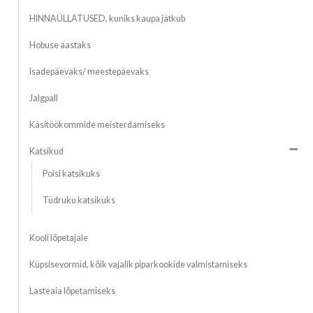
HINNAÜLLATUSED, kuniks kaupa jätkub
Hobuse aastaks
Isadepäevaks/ meestepäevaks
Jalgpall
Käsitöökommide meisterdamiseks
Katsikud
Poisi katsikuks
Tüdruku katsikuks
Kooli lõpetajale
Küpsisevormid, kõik vajalik piparkookide valmistamiseks
Lasteaia lõpetamiseks