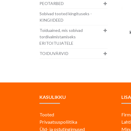
PEOTARBED
Sobivad tooted kingituseks -
KINGIIDEED
Toiduained, mis sobivad
tordivalmistamiseks
ERITOITUJATELE
TOIDUVÄRVID
KASULIKKU
LIS
Tooted
Firm
Privaatsuspoliitika
Laht
Üld- ja ostutingimused
Minu