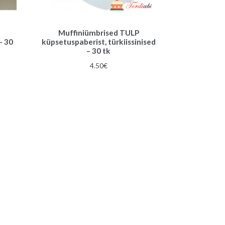
Muffiniümbrised TULP
– 30
küpsetuspaberist, türkiissinised
– 30 tk
4.50
€