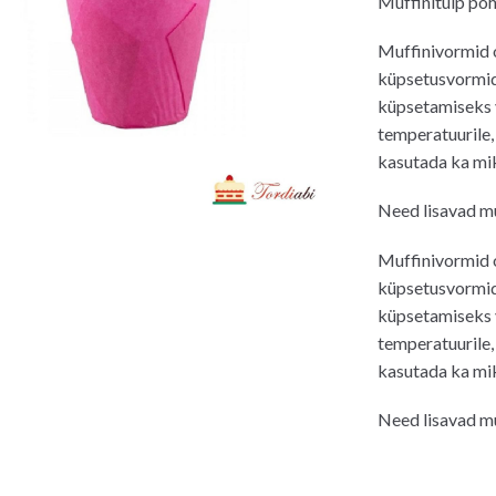
Muffinitulp põ
Muffinivormid 
küpsetusvormid,
küpsetamiseks 
temperatuurile, 
kasutada ka mi
Need lisavad muf
Muffinivormid 
küpsetusvormid,
küpsetamiseks 
temperatuurile, 
kasutada ka mi
Need lisavad muf