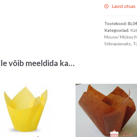
Laost otsas
Tootekood:
BL0
Kategooriad:
Kat
Mouse/ Mickey 
Sõbrapäevaks
,
Tü
lle võib meeldida ka…