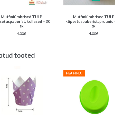
Muffiniümbrised TULP
Muffiniümbrised TULP
setuspaberist, kollased – 30
küpsetuspaberist, pruunid 
tk
tk
4.00
€
4.00
€
otud tooted
HEA HIND!