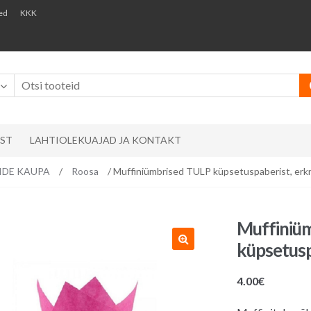
ed
KKK
AST
LAHTIOLEKUAJAD JA KONTAKT
RVIDE KAUPA
/
Roosa
/ Muffiniümbrised TULP küpsetuspaberist, erkr
Muffiniü
küpsetusp
4.00
€