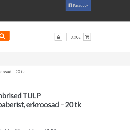
Facebook
0.00€
oosad – 20 tk
mbrised TULP
aberist, erkroosad – 20 tk