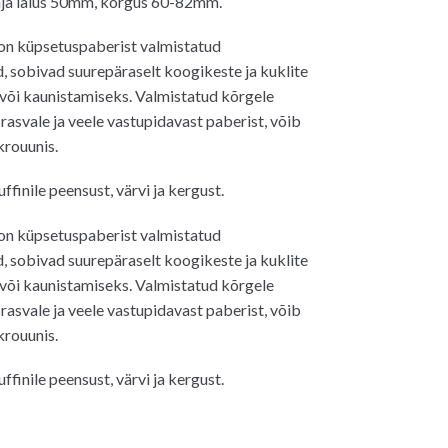
hja laius 50mm, kõrgus 60-82mm.
on küpsetuspaberist valmistatud
 sobivad suurepäraselt koogikeste ja kuklite
või kaunistamiseks. Valmistatud kõrgele
rasvale ja veele vastupidavast paberist, võib
krouunis.
finile peensust, värvi ja kergust.
on küpsetuspaberist valmistatud
 sobivad suurepäraselt koogikeste ja kuklite
või kaunistamiseks. Valmistatud kõrgele
rasvale ja veele vastupidavast paberist, võib
krouunis.
finile peensust, värvi ja kergust.