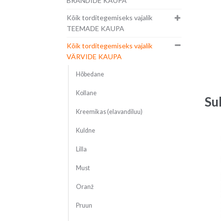
BRÄNDIDE KAUPA
Kõik torditegemiseks vajalik
TEEMADE KAUPA
Kõik torditegemiseks vajalik
VÄRVIDE KAUPA
Hõbedane
Kollane
Su
Kreemikas (elavandiluu)
Kuldne
Lilla
Must
Oranž
Pruun