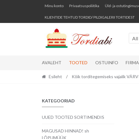
Skip
Skip
Minu konto
Privaatsuspoliitika
Üld- ja ostutingimus
to
to
KLIENTIDE TEHTUD TORDID/ PILDIGALERII TORTIDEST
navigation
content
All
AVALEHT
TOOTED
OSTUINFO
FIRM
Esileht
/
Kõik torditegemiseks vajalik VÄ
KATEGOORIAD
UUED TOOTED SORTIMENDIS
MAGUSAD HINNAD! sh
LÕPUMÜÜK