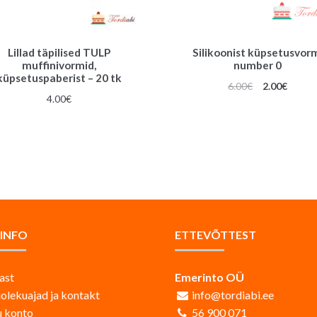
Lillad täpilised TULP
Silikoonist küpsetusvor
muffinivormid,
number 0
küpsetuspaberist – 20 tk
Algne
Praeg
6.00
€
2.00
€
4.00
€
hind
hind
oli:
on:
6.00€.
2.00€.
AINFO
ETTEVÕTTEST
ast
Emerinto OÜ
iolekuajad ja kontakt
info@tordiabi.ee
 konto
56 900 071