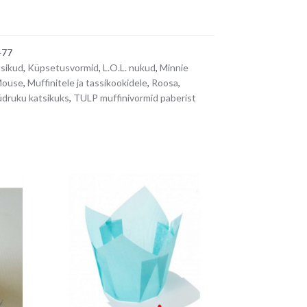
477
sikud
,
Küpsetusvormid
,
L.O.L. nukud
,
Minnie
Mouse
,
Muffinitele ja tassikookidele
,
Roosa
,
druku katsikuks
,
TULP muffinivormid paberist