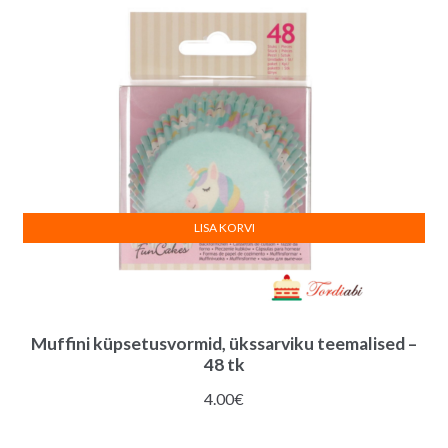
LISA KORVI
Muffini küpsetusvormid, ükssarviku teemalised –
48 tk
4.00
€