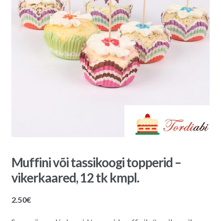
Muffini või tassikoogi topperid –
vikerkaared, 12 tk kmpl.
2.50
€