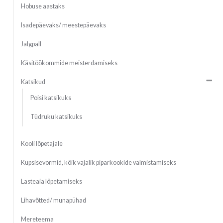
Hobuse aastaks
Isadepäevaks/ meestepäevaks
Jalgpall
Käsitöökommide meisterdamiseks
Katsikud
Poisi katsikuks
Tüdruku katsikuks
Kooli lõpetajale
Küpsisevormid, kõik vajalik piparkookide valmistamiseks
Lasteaia lõpetamiseks
Lihavõtted/ munapühad
Mereteema