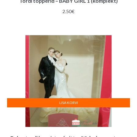
Tordi topperid – BABY GIRL 1 (komplekt)
2.50
€
LISA KORVI