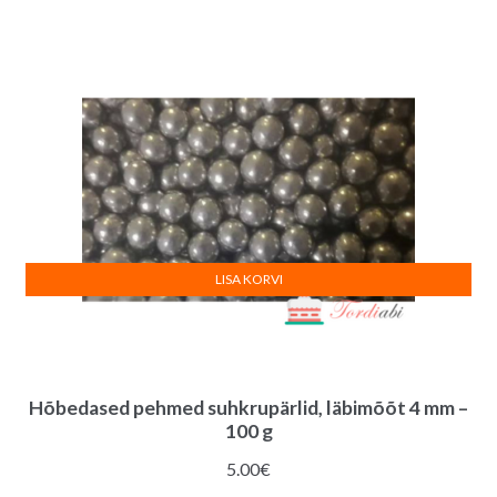
oli:
on:
2.50€.
2.00€.
LISA KORVI
Hõbedased pehmed suhkrupärlid, läbimõõt 4 mm –
100 g
5.00
€