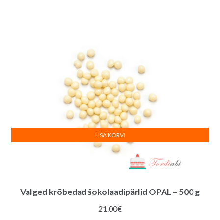
LISA KORVI
Valged krõbedad šokolaadipärlid OPAL – 500 g
21.00
€