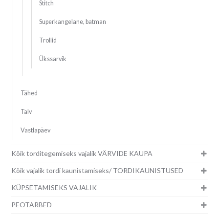
Stitch
Superkangelane, batman
Trollid
Ükssarvik
Tähed
Talv
Vastlapäev
Kõik torditegemiseks vajalik VÄRVIDE KAUPA
Kõik vajalik tordi kaunistamiseks/ TORDIKAUNISTUSED
KÜPSETAMISEKS VAJALIK
PEOTARBED