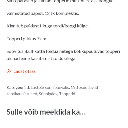
Suurepärased ja kaunid topperid muffinile/tassikoogile,
valmistatud papist. 12 tk komplektis.
Kinnitub puidust tikuga tordi/koogi külge.
Topperi pikkus 7 cm.
Soovituslikult katta toiduainetega kokkupuutuvad topperi
pinnad enne kasutamist toidukilega.
Laost otsas
Kategooriad:
Lastele sünnipäevaks
,
Mittesöödavad
tordikaunistused
,
Sünnipäev
,
Topperid
Sulle võib meeldida ka…