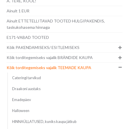
A. TERE, KOOL!
Ainult 1 EUR
Ainult ETTETELLITAVAD TOOTED HULGIPAKENDIS,
taskukohasema hinnaga
E171-VABAD TOOTED
Kõik PAKENDAMISEKS/ ESITLEMISEKS
Kõik torditegemiseks vajalik BRÄNDIDE KAUPA
Kõik torditegemiseks vajalik TEEMADE KAUPA
Cateringi tarvikud
Draakoni aastaks
Emadepäev
Halloween
HINNAÜLLATUSED, kuniks kaupa jätkub