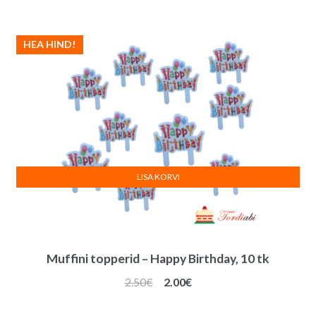
HEA HIND!
LISA KORVI
Muffini topperid – Happy Birthday, 10 tk
Algne
Praegune
2.50
€
2.00
€
hind
hind