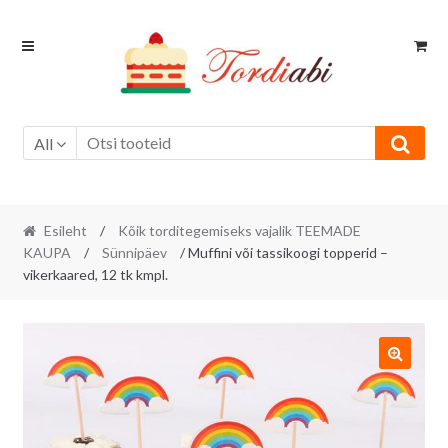
Skip
Skip
to
to
navigation
content
All
Esileht
/
Kõik torditegemiseks vajalik TEEMADE
KAUPA
/
Sünnipäev
/ Muffini või tassikoogi topperid –
vikerkaared, 12 tk kmpl.