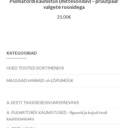
Pulmatordi kaunistus (mittesöödav) – pruutpaar
valgete roosidega
21.00
€
KATEGOORIAD
UUED TOOTED SORTIMENDIS
MAGUSAD HINNAD! sh LÕPUMÜÜK
A. EESTI TAASISESEISVUMISPÄEVAKS
A. PULMATORDI KAUNISTUSED - figuurid ja kujud tordi
kaunistamiseks