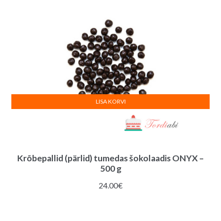
LISA KORVI
Krõbepallid (pärlid) tumedas šokolaadis ONYX –
500 g
24.00
€