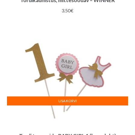
Tordikaunistus, mittesöödav – WINNER
3.50
€
LISA KORVI