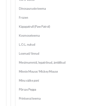
Dinosauruste teema
Frozen
Käpapatrull (Paw Patrol)
Kosmoseteema
L.O.L. nukud
Loomad/ linnud
Mesimummid, lepatriinud, ämblikud
Minnie Mouse/ Mickey Mouse
Minu väike poni
Põrsas Peppa
Printsessi teema