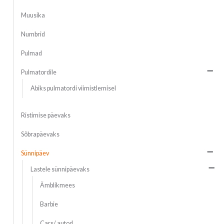
Muusika
Numbrid
Pulmad
Pulmatordile
Abiks pulmatordi viimistlemisel
Ristimise päevaks
Sõbrapäevaks
Sünnipäev
Lastele sünnipäevaks
Ämblikmees
Barbie
Cars/ autod