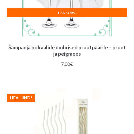
LISA KORVI
Šampanja pokaalide ümbrised pruutpaarile – pruut
ja peigmees
7.00
€
HEA HIND!