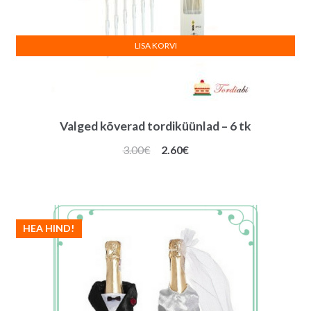
LISA KORVI
Valged kõverad tordiküünlad – 6 tk
Algne
Praegune
3.00
€
2.60
€
hind
hind
oli:
on:
3.00€.
2.60€.
HEA HIND!