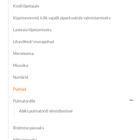
Kooli lõpetajale
Küpsisevormid, kõik vajalik piparkookide valmistamiseks
Lasteaia lõpetamiseks
Lihavõtted/ munapühad
Mereteema
Muusika
Numbrid
Pulmad
Pulmatordile
Abiks pulmatordi viimistlemisel
Ristimise päevaks
Sõbrapäevaks