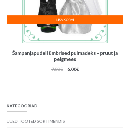
LISA KORVI
Šampanjapudeli ümbrised pulmadeks – pruut ja
peigmees
Algne
Praegune
7.00
€
6.00
€
hind
hind
oli:
on:
7.00€.
6.00€.
KATEGOORIAD
UUED TOOTED SORTIMENDIS