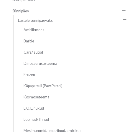
Sünnipäev
Lastele sünnipäevaks
Ämblikmees
Barbie
Cars/ autod
Dinosauruste teema
Frozen
Käpapatrull (Paw Patrol)
Kosmoseteema
L.O.L. nukud
Loomad/ linnud
Mesimummid, lepatriinud, ämblikud