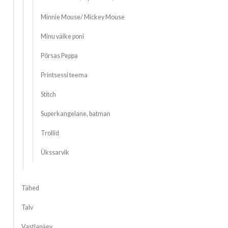
Minnie Mouse/ Mickey Mouse
Minu väike poni
Põrsas Peppa
Printsessi teema
Stitch
Superkangelane, batman
Trollid
Ükssarvik
Tähed
Talv
Vastlapäev