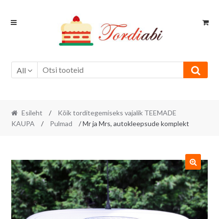
Skip
Skip
to
to
navigation
content
All
Esileht
/
Kõik torditegemiseks vajalik TEEMADE
KAUPA
/
Pulmad
/ Mr ja Mrs, autokleepsude komplekt