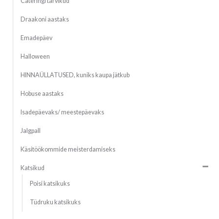
Cateringi tarvikud
Draakoni aastaks
Emadepäev
Halloween
HINNAÜLLATUSED, kuniks kaupa jätkub
Hobuse aastaks
Isadepäevaks/ meestepäevaks
Jalgpall
Käsitöökommide meisterdamiseks
Katsikud
Poisi katsikuks
Tüdruku katsikuks