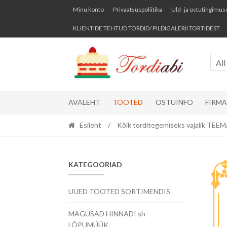
Skip
Skip
Minu konto
Privaatsuspoliitika
Üld- ja ostutingimus
to
to
KLIENTIDE TEHTUD TORDID/ PILDIGALERII TORTIDEST
navigation
content
All
AVALEHT
TOOTED
OSTUINFO
FIRM
Esileht
/
Kõik torditegemiseks vajalik TE
KATEGOORIAD
UUED TOOTED SORTIMENDIS
MAGUSAD HINNAD! sh
LÕPUMÜÜK