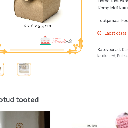
Lihtne kinkekar
Komplekti kuulu
Tootjamaa: Poo
Laost otsas
Kategooriad:
Käs
kotikesed
,
Pulma
otud tooted