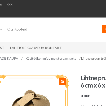
ed
KKK
AST
LAHTIOLEKUAJAD JA KONTAKT
EMADE KAUPA
/
Käsitöökommide meisterdamiseks
/ Lihtne pruun trüh
Lihtne pru
6 cm x 6 x
0.80
€