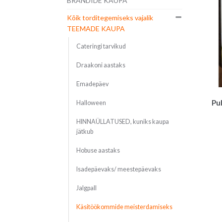
BRÄNDIDE KAUPA
Kõik torditegemiseks vajalik
TEEMADE KAUPA
Cateringi tarvikud
Draakoni aastaks
Emadepäev
Pu
Halloween
HINNAÜLLATUSED, kuniks kaupa
jätkub
Hobuse aastaks
Isadepäevaks/ meestepäevaks
Jalgpall
Käsitöökommide meisterdamiseks