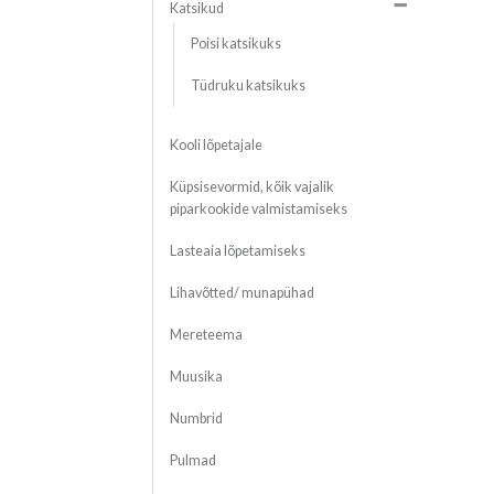
Katsikud
Poisi katsikuks
Tüdruku katsikuks
Kooli lõpetajale
Küpsisevormid, kõik vajalik
piparkookide valmistamiseks
Lasteaia lõpetamiseks
Lihavõtted/ munapühad
Mereteema
Muusika
Numbrid
Pulmad