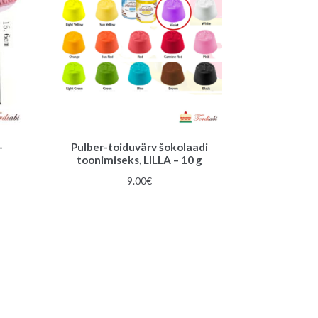
–
Pulber-toiduvärv šokolaadi
toonimiseks, LILLA – 10 g
9.00
€