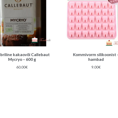
lbriline kakaovõi Callebaut
Kommivorm silikoonist 
Mycryo – 600 g
hambad
60.00
€
9.00
€