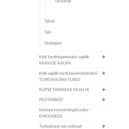
Ükssarvik
Tähed
Talv
Vastlapäev
Kõik torditegemiseks vajalik
VÄRVIDE KAUPA
Kõik vajalik tordi kaunistamiseks/
TORDIKAUNISTUSED
KÜPSETAMISEKS VAJALIK
PEOTARBED
Sobivad tooted kingituseks -
KINGIIDEED
Toiduained, mis sobivad