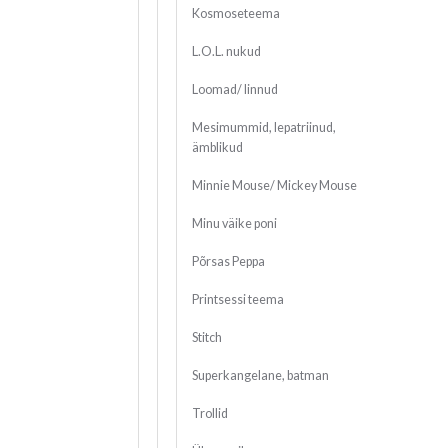
Kosmoseteema
L.O.L. nukud
Loomad/ linnud
Mesimummid, lepatriinud,
ämblikud
Minnie Mouse/ Mickey Mouse
Minu väike poni
Põrsas Peppa
Printsessi teema
Stitch
Superkangelane, batman
Trollid