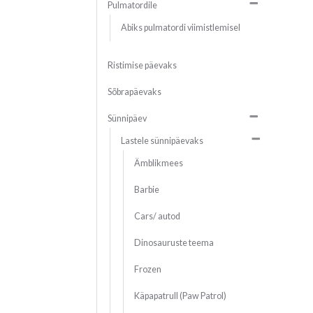
Pulmatordile
Abiks pulmatordi viimistlemisel
Ristimise päevaks
Sõbrapäevaks
Sünnipäev
Lastele sünnipäevaks
Ämblikmees
Barbie
Cars/ autod
Dinosauruste teema
Frozen
Käpapatrull (Paw Patrol)