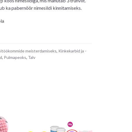
p koos nimesildiga, mis mahutab 3 trühvlit.
b ka pabernöör nimesildi kinnitamiseks.
la
itöökommide meisterdamiseks
,
Kinkekarbid ja -
d
,
Pulmapeoks
,
Talv